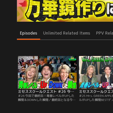
Episodes
Unlimited Related Items
PPV Rel
ミセススクールクエスト ＃26 今回で最終回！青春レベルがUPした瞬間＆DOWNした瞬間
＃26 今回で最終回！青春レベルがUPした
＃25 Mrs. GREEN A
瞬間＆DOWNした瞬間／最終回となる今回
ルがUPした瞬間BEST3
は、これまでの放送の中から、メンバーそ
れ高校生たちとふれあっ
れぞれが選ぶ“青春レベルがDOWNした瞬
げてきたミセスの3人。
間”と大森元貴の“青春レベルがUPした瞬間
の放送の中から、メンバ