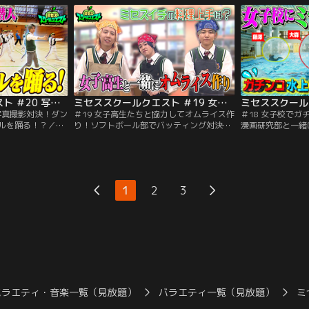
間BEST3”を発
ミセスが悪戦苦闘！負けて罰ゲームをする
子高生たちは今、
出のシーンがラン
のは？さらにバドミントン部とかき氷を作
スが一緒にひと夏
ったり、水風船で遊んだりと高校生と夏を
満喫しちゃいます！
ミセススクールクエスト ＃20 写真部ペアになり写真撮影対決！ダンス部と一緒にダンスホールを踊る！？
ミセススクールクエスト ＃19 女子高生たちと協力してオムライス作り！ソフトボール部でバッティング対決も！
写真撮影対決！ダン
＃19 女子高生たちと協力してオムライス作
＃18 女子校で
ルを踊る！？／前
り！ソフトボール部でバッティング対決
漫画研究部と一緒
る東京女子学院高
も！／今回も、東京女子学院高校を冒険
／今回も女子校に
がそれぞれペアに
中！チームに分かれて女子高生たちと一緒
訪問！若井が発見
うことに！高校生
にオムライス作り！三者三様の調理スタイ
人でレースをする
！誰の写真が1番す
ルに注目！さらに、ソフトボール部では、
いこなし一番早く
に出場している強
バッティングで飛距離対決も！ミセスイチ
研究部と一緒に漫
1
2
3
スホールを一緒に
のバッターは？
ジ！？どんな漫画
バラエティ・音楽一覧（見放題）
バラエティ一覧（見放題）
ミ