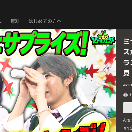
ル
無料
はじめての方へ
ミ
ス
ラ
見
Aire
Are
＃1