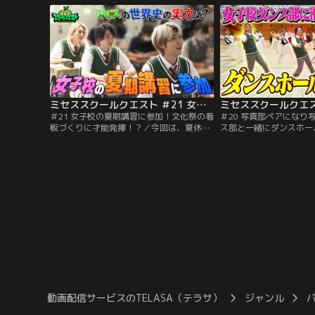
BEST3”を発表！さらに番組ラストにミセス
ぶ“青春レベルがUPした瞬
から皆さんにメッセージ！
表！はたして、どの思い
クインしているのか？
ミセススクールクエスト ＃21 女子校の夏期講習に参加！文化祭の看板づくりに才能発揮！？
＃21 女子校の夏期講習に参加！文化祭の看
＃20 写真部ペアになり
板づくりに才能発揮！？／今回は、夏休み
ス部と一緒にダンスホー
中の女子校で冒険！夏期講習で集まる女子
回に引き続き練馬区にあ
生徒たちの元へサプライズ！ミセスが授業
校を冒険！写真部と3人
に参加し、世界史のテストを受けること
分かれ写真撮影対決を行
に！はたしてミセス3人の成績は？さら
と写真を撮りまくる3人
に、文化祭で使う看板作りをお手伝い！あ
ごい？さらに、全国大会
のメンバーが才能を発揮する！？
豪ダンス部に潜入！ダン
踊ることに！
動画配信サービスのTELASA（テラサ）
ジャンル