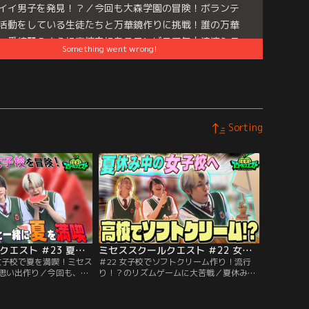
イイ男子を発見！？／今回も大森学園の冒険！ボランテ
活動をしている生徒たちと万華鏡作りに挑戦！誰の万華
一番綺麗？さらに高校内にあるコンビニで無人決済シス
Something went wrong!
を体験！最後にブラスバンド部に突撃！カワイイ男子と
！？
e
es:
ミセススクールクエスト
Sorting
ミセススクールクエスト ＃23 夏休み中の女子校で夏を満喫！ミセスと一緒にひと夏の思い出作り
ミセススクールクエスト ＃22 女子校でソフトクリーム作り！流行り！？のリズムゲームに大苦戦
の女子校で夏を満喫！ミセス
＃22 女子校でソフトクリーム作り！流行
思い出作り／今回も、夏
り！？のリズムゲームに大苦戦／夏休み中
冒険中！バスケットボー
の女子校を冒険！高校にあるカフェで3人
ル部に突撃。生徒たちが
がソフトクリーム作りに挑戦！そして生徒
現します！はたして、女
たちの間で流行っているスーパーマリオゲ