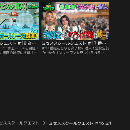
何をやりたいのか？ミセ
ームにチャレンジすることに！さらにバス
の思い出を作ります。
ケットボール部にも突撃！藤澤の見せ場の
はずが まさかの展開に…！
ミセススクールクエスト ＃18 女子校でガチンコ水上レースを開催！漫画研究部と一緒に漫画の制作に挑戦！？
ミセススクールクエスト ＃17 番組初となる女子校に潜入！全校生徒の中からオンリーワンを見つけられるか！？
ガチンコ水上レースを開催！
＃17 番組初となる女子校に潜入！全校生徒
に漫画の制作に挑戦！？
の中からオンリーワンを見つけられる
ミセスが潜入！水泳部を
か！？／今回は、番組初となる女子校での
した水上ボールを使い3
冒険でミセスもドキドキ！何も知らない全
ことに！水上ボールを使
校集会でサプライズ登場！全校生徒の中か
ゴールするのは誰？漫画
ら一人を見つけるオンリーワンアンケート
画の制作にチャレン
も！さらに、生徒たちと一緒に学校を探索
が完成する？
中に、七夕飾りを見つけたミセスの願い事
とは？
セススクールクエスト
ミセススクールクエスト ＃16 ミセスが