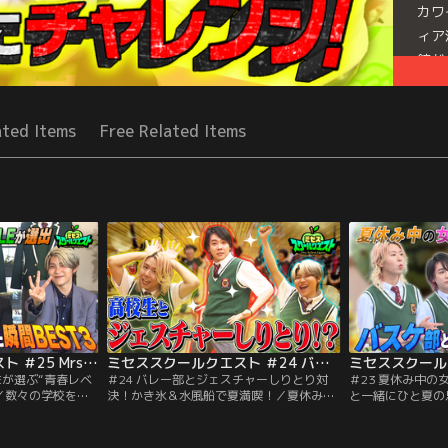
カワ
ィア
鏡が
テム
交流
ated Items
Free Related Items
Mor
Seri
ミセススクールクエスト ＃25 Mrs. GREEN APPLEが選ぶ“青春レベルがUPした瞬間BEST3”
ミセススクールクエスト ＃24 バレー部とジェスチャーしりとり対決！かき氷＆水風船で夏満喫！
PPLEが選ぶ“青春レベ
＃24 バレー部とジェスチャーしりとり対
＃23 夏休み中
”／数々の学校を訪
決！かき氷＆水風船で夏満喫！／夏休み中
と一緒にひと夏の
て青春レベルを上
の女子校を冒険！バレー部に潜入！ミセス
休み中の女子校で
今回は、これまで
とどうしてもやりたかったジェスチャーゲ
ル部とバレーボー
ーそれぞれが選
ーム対決をすることに！慣れないゲームに
やりたいことを実