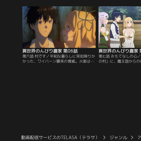
めたのは深い森のど真ん中。水も食料もな
獣・クロとユキとその子
ければ寝床もない、頼れるのは神様からも
り布を織る裁縫好きの巨
らった「健康な身体」と「万能農具」の力
ンも同居するようになる
だけ。それでもなんとか自給自足の生活を
での生活を始めてから数
始めるべく…。【提供：バンダイチャンネ
冬が訪れ、雪の中、小屋
ル】
く。【提供：バンダイチ
異世界のんびり農家 第06話
異世界のんびり農家 
第六話 村です／平和な暮らしに突如降りか
第七話 おもてなしの心
かった、ワイバーン襲来の脅威。火楽は今
の村」に、魔王国からの
まで気づいていなかった、新たな万能農具
が現れた。村長となった
の力を発揮する。そしてまたもや、新たな
がらも、毅然と対応しよ
来訪が続く。ルーの従姉妹・フローラ。フ
で村を訪れたのは、巨大
ローラの従者で、鬼人族のメイドたち。さ
イムとその従者。ご近所
らには、ティアが部下の天使やリザードマ
と告げるが、その意図は
ンたちを連れてきて、住人はどんどん増え
村や国との外交の重要さ
つづける。【提供：バンダイチャンネル】
【提供：バンダイチャン
動画配信サービスのTELASA（テラサ）
ジャンル