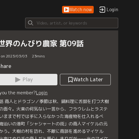
Watch now
Login
世界のんびり農家 第09話
d on 2023/03/03
23
mins
Share
Play
Watch Later
 you the member?
Login
話 商人とドラゴン／季節は秋、鍋料理に舌鼓を打つ大樹
の面々。火楽の何気ない一言から、フラウレムとラステ
いままで村では手に入らなかった海産物を仕入れるべ
海沿いの港町「シャシャートの街」の商人マイケルの元
かう。大樹の村を訪れ、不敵に商談を進めるマイケル
火楽はやり手の商人だと感心しきりだが……当のマイケ