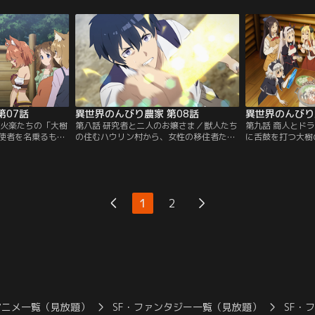
供たちや、糸を操
う「天使族」の女性・ティアが現れる。テ
の知識を生かして
大なクモ、ザブト
ィア曰く、ルーは賞金のかかったお尋ね者
場の建設を提案す
。やがて火楽が森
のようだが……？さらには、森の中で放浪
生やすことはでき
か月。異世界にも
生活をしていた、リーダーのリア率いる
かかる作業。【提
に籠る生活が続
「ハイエルフ」の女性たちも加わり…。
ル】
ャンネル】
【提供：バンダイチャンネル】
第07話
異世界のんびり農家 第08話
異世界のんびり
／火楽たちの「大樹
第八話 研究者と二人のお嬢さま／獣人たち
第九話 商人とド
使者を名乗るもの
の住むハウリン村から、女性の移住者たち
に舌鼓を打つ大樹
火楽は、戸惑いな
がやってきた。なぜか移住当初はおびえて
ない一言から、フ
うと試みる。次い
いた彼女たちも、次第に村の生活になじん
ままで村では手に
なドラゴン、ドラ
でいく。火楽は巨大な魔獣を狩って料理し
入れるべく、海沿
として挨拶に来た
たり、フローラと新たな調味料の開発に精
の街」の商人マイ
果たして…？他の
をだしたりと、のんきに楽しい日々を続
の村を訪れ、不敵
1
2
を感じた火楽。
け、村にはエルダードワーフたちがやって
に、火楽はやり手
ネル】
きて、得意の酒造りをはじめる。【提供：
が……当のマイケ
バンダイチャンネル】
バンダイチャンネ
アニメ一覧（見放題）
SF・ファンタジー一覧（見放題）
SF・