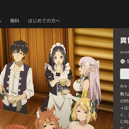
ル
無料
はじめての方へ
異
Aire
Are
第九
の村
ィは
く、
に向
に、