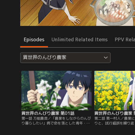
Episodes
Unlimited Related Items
PPV Rel
異世界のんびり農家
異世界のんびり農家 第01話
異世界のんびり農家 
第一話 万能農具／「農業をしながらのんび
第二話 第一村人／農業
り暮らしたい」病で命を落とした青年・街
りと、試行錯誤を繰り返
尾火楽（ヒラク）は、神様に望みをかなえ
での生活を次々と発展さ
てもらい、異世界へと転生するが……目覚
の住処には、森で出会っ