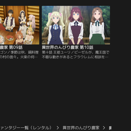
、水田での稲作と共同浴
ー、その複雑さと意外な味に、住人たちは
る。万能農具の力で稲を
驚きの連続。そして再びやってくる冬に備
ても、コメ作りは手間の
え、火楽は万能農具を活用して娯楽作りに
供：バンダイチャンネ
とりかかる。リバーシ、チェスに麻雀、ボ
ーリング……住人たちと共に…。【提供：
バンダイチャンネル】
農家 第09話
異世界のんびり農家 第10話
ラゴン／季節は秋、鍋料理
第十話 王姫ユーリ／ビーゼルが、魔王国で
の村の面々。火楽の何気
不穏な動きがあるとフラウレムに相談をも
ラウレムとラスティはい
ちかける。魔王の娘、王姫ユーリと、その
入らなかった海産物を仕
取り巻きの貴族たちが、大樹の村に兵隊を
いの港町「シャシャート
差し向けようとしている……そう聞いたフ
ケルの元に向かう。大樹
ラウレムは、一計を案じる。結果、大樹の
に商談を進めるマイケル
村に滞在することになるユーリと、貴族の
の商人だと感心しきりだ
娘たち。最初は戸惑うものの、村の魅力的
ルの内心は…。【提供：
な暮らしにすっかり馴染んでしまう。【提
ル】
供：バンダイチャンネル】
ファンタジー一覧（レンタル）
異世界のんびり農家
異世界のんび