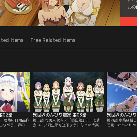
ルの
Seri
ated Items
Free Related Items
第02話
異世界のんびり農家 第03話
異世界のんびり
に、建築に日用品作
第三話 同居人 続々／「吸血姫」ルーと出
第四話 水路は暮
しながら、森の中
会い、共同生活を送るようになった火楽。
で見つかった川か
せていく火楽。彼
畑を拡張して、果樹を植えて、と生活を発
つながる水路が完
た、狼に似た魔
展させていくなか、ルーを追ってきたとい
水が豊富に使える