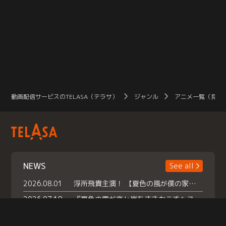
動画配信サービスのTELASA（テラサ）
ジャンル
アニメ一覧（見放
NEWS
See all
2026.08.01
浮所飛貴主演！ 【夏色の風が僕の家にやってきた】 本日よりテラサで独占配信スタート！
2026.07.18
『夏色の雲が恋と嵐をまきおこす』スペシャルメイキング 【Part1】2026年７月18日（土）23時30分～配信スタート！話題のシーンの裏側を大公開！豪華キャスト大集合！ 『武宮家 真夏の家族会議』開催！
2026.07.15
救命医・遥（今田）の《心揺さぶる過去》や、 麻酔科医・権野（船越英一郎）の《謎多きプライベート》など… 《知られざるエピソード》を独占配信！