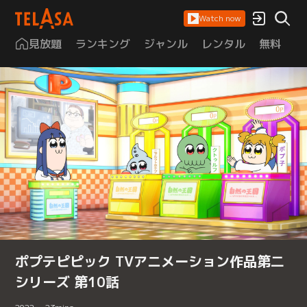
Watch now
見放題
ランキング
ジャンル
レンタル
無料
は
ポプテピピック TVアニメーション作品第二
シリーズ 第10話