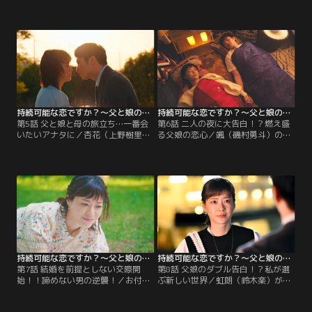
の勘違いから、颯（磯村勇斗）と3
れ、女性起業家が営むジムに来た杏
人での同居生活が始まった杏花（上
花（上野樹里）。そこは「胸キュン
野樹里）。そんな中、晴太（田中
プログラム」を行う“カップルジ
圭）と親しげに歩いていた女性が気
ム”で、2人は一緒に運動して距離を
になる杏花は…。
縮めるが…。
持続可能な恋ですか？～父と娘の結婚行進曲～ 第05話
持続可能な恋ですか？～父と娘の結婚行進曲～ 第06話
第5話 父と娘と母の旅立ち…一番会
第6話 二人の夜に大告白！？燃え盛
いたいアナタに／杏花（上野樹里）
る父娘の恋心／颯（磯村勇斗）の恋
はバザーで陽子（八木亜希子）の服
を応援したい虹朗（鈴木楽）は、杏
を販売することに。しかし陽子の想
花（上野樹里）をキャンプに誘う。
い出が詰まったストールが誤って出
当日、来られないはずだった晴太
品され、買われてしまう。杏花達は
（田中圭）も駆けつけ、三角関係は
必死に探すが…。
波乱模様に…。
持続可能な恋ですか？～父と娘の結婚行進曲～ 第07話
持続可能な恋ですか？～父と娘の結婚行進曲～ 第08話
第7話 結婚を前提としない交際開
第8話 父娘のダブル告白！？私が選
始！！諦めない男の逆襲！／お付き
ぶ新しい世界／虹朗（鈴木楽）が熱
合いのルールを決めた杏花（上野樹
を出し、晴太（田中圭）からSOS連
里）と晴太（田中圭）はデートへ出
絡が入った杏花（上野樹里）。だが