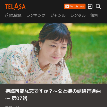
Watch now
見放題
ランキング
ジャンル
レンタル
無料
は
持続可能な恋ですか？～父と娘の結婚行進曲
～ 第07話