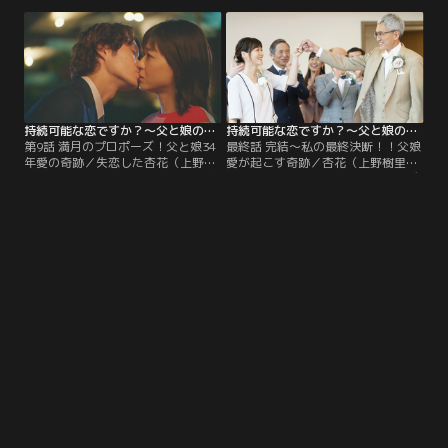
かける。一方、林太郎（松重豊）に
独立に向けた重要な打ち合わせがあ
も明里（井川遥）からデートの誘い
り…。仕事とプライベート、杏花が
が！父娘のデートの行方は？
選ぶのは…。
持続可能な恋ですか？～父と娘の結婚行進曲～ 第09話
持続可能な恋ですか？～父と娘の結婚行進曲～ 第10話（最終話）
第9話 満月のプロポーズ！父と娘34
最終話 完結～私の最終決断！！父娘
年愛の奇跡／失恋した杏花（上野樹
愛が起こす奇跡／杏花（上野樹里）
里）は、颯（磯村勇斗）に優しく抱
は颯（磯村勇斗）からのプロポーズ
きしめられ、その優しさに思わ
を受けるのか？晴太（田中圭）とは
ず…。一方、明里（井川遥）が急遽
終わってしまうのか？そして、林太
入院したことを聞かされた林太郎
郎（松重豊）と明里（井川遥）が選
（松重豊）は…。
ぶ未来とは！？