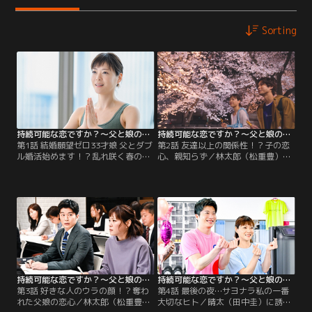
Sorting
持続可能な恋ですか？～父と娘の結婚行進曲～ 第01話
持続可能な恋ですか？～父と娘の結婚行進曲～ 第02話
第1話 結婚願望ゼロ33才娘 父とダブ
第2話 友達以上の関係性！？子の恋
ル婚活始めます！？乱れ咲く春の純
心、親知らず／林太郎（松重豊）と
恋愛！／沢田杏花（上野樹里）は2
結婚相談所に渋々入会した杏花（上
年前に母を亡くし、父・林太郎（松
野樹里）は、“お見合いAI”が選ぶ相
重豊）と2人暮らし。ある日、妻が
手と会うことに。一方、颯（磯村勇
残した離婚届を発見し、衝撃を受け
斗）は杏花に積極的なアプローチを
た林太郎は“父娘ダブル婚活”を思い
開始し…。
つく。
持続可能な恋ですか？～父と娘の結婚行進曲～ 第03話
持続可能な恋ですか？～父と娘の結婚行進曲～ 第04話
第3話 好きな人のウラの顔！？奪わ
第4話 最後の夜…サヨナラ私の一番
れた父娘の恋心／林太郎（松重豊）
大切なヒト／晴太（田中圭）に誘わ