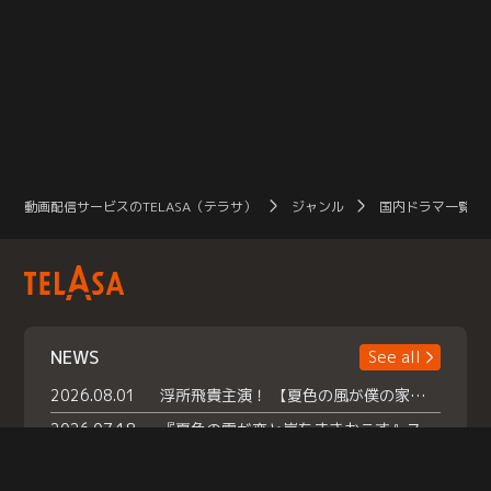
動画配信サービスのTELASA（テラサ）
ジャンル
国内ドラマ一覧（
NEWS
See all
2026.08.01
浮所飛貴主演！ 【夏色の風が僕の家にやってきた】 本日よりテラサで独占配信スタート！
2026.07.18
『夏色の雲が恋と嵐をまきおこす』スペシャルメイキング 【Part1】2026年７月18日（土）23時30分～配信スタート！話題のシーンの裏側を大公開！豪華キャスト大集合！ 『武宮家 真夏の家族会議』開催！
2026.07.15
救命医・遥（今田）の《心揺さぶる過去》や、 麻酔科医・権野（船越英一郎）の《謎多きプライベート》など… 《知られざるエピソード》を独占配信！