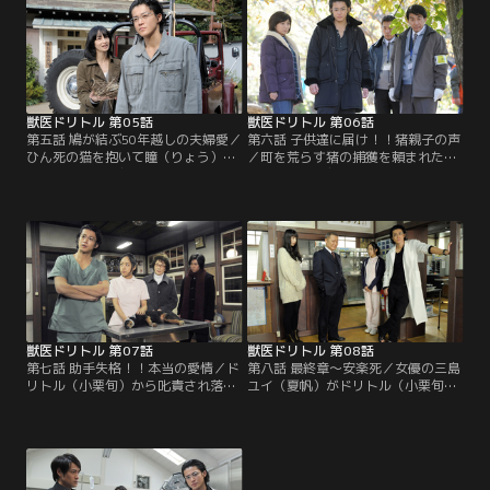
獣医ドリトル 第05話
獣医ドリトル 第06話
第五話 鳩が結ぶ50年越しの夫婦愛／
第六話 子供達に届け！！猪親子の声
ひん死の猫を抱いて瞳（りょう）が
／町を荒らす猪の捕獲を頼まれたド
ドリトル（小栗旬）の元を訪れる。
リトル（小栗旬）だが、教師・畑山
しばらく鳥取動物病院にいることに
（松下由樹）の生徒から妨害され
なった瞳は、あすか（井上真央）に
る。一方、花菱（成宮寛貴）を偽り
ドリトルの過去を話し始める。
のカリスマだと非難する記事が…。
獣医ドリトル 第07話
獣医ドリトル 第08話
第七話 助手失格！！本当の愛情／ド
第八話 最終章～安楽死／女優の三島
リトル（小栗旬）から叱責され落ち
ユイ（夏帆）がドリトル（小栗旬）
込むあすか（井上真央）は、広樹
にペットの安楽死を依頼。あすか
（早乙女太一）が置いていった子猫
（井上真央）は反発する。一方、富
を看病する。その頃、花菱（成宮寛
沢教授（石坂浩二）は花菱（成宮寛
貴）も重大な決意をする。
貴）にある相談を…。