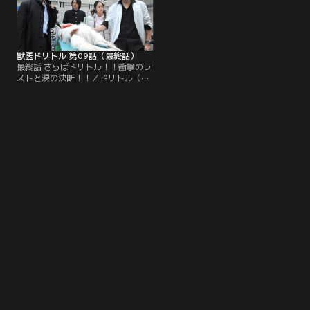
獣医ドリトル 第09話（最終話）
最終話 さらばドリトル！！衝撃のラ
ストと涙の決断！！／ドリトル（小
栗旬）は土門家の揉め事に巻き込ま
れケガをした犬の手術に挑む。一
方、花菱（成宮寛貴）は、感染症に
かかった犬20匹を安楽死処分から救
おうとするが…。