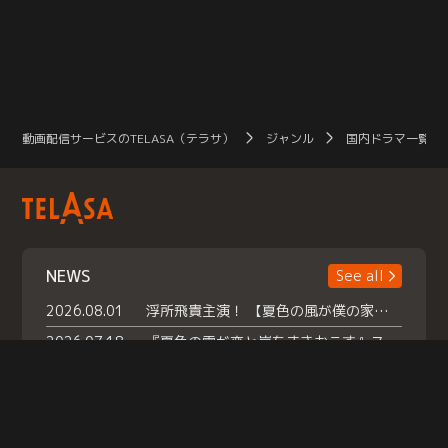
動画配信サービスのTELASA（テラサ）
ジャンル
国内ドラマ一覧（
NEWS
See all
2026.08.01
浮所飛貴主演！ 【夏色の風が僕の家にやってきた】 本日よりテラサで独占配信スタート！
2026.07.18
『夏色の雲が恋と嵐をまきおこす』スペシャルメイキング 【Part1】2026年７月18日（土）23時30分～配信スタート！話題のシーンの裏側を大公開！豪華キャスト大集合！ 『武宮家 真夏の家族会議』開催！
2026.07.15
救命医・遥（今田）の《心揺さぶる過去》や、 麻酔科医・権野（船越英一郎）の《謎多きプライベート》など… 《知られざるエピソード》を独占配信！