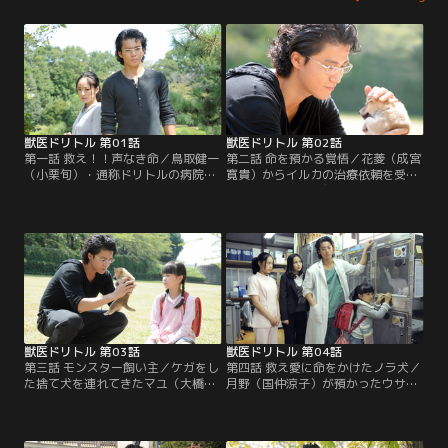
獣医ドリトル 第01話
獣医ドリトル 第02話
第一話 救え！！声なき命／鳥取健一
第二話 命を預かる覚悟／花菱（成宮
（小栗旬）・通称ドリトルの病院を
寛貴）からイルカの治療依頼を受け
訪れた多島あすか（井上真央）。そ
たドリトル（小栗旬）。あすか（井
こへ、カリスマ獣医・花菱優（成宮
上真央）と共に水族館を訪れ、新米
寛貴）の紹介で、ひん死の猫を抱え
飼育員・坂東（増田貴久）に協力を
た飼い主が来院する。
要請するが…。
獣医ドリトル 第03話
獣医ドリトル 第04話
第三話 モンスター飼い主／ケガをし
第四話 救え愛に命をかけたノラ犬／
た捨て犬を連れてきたマユ（大橋の
月野（国仲涼子）が預かったウサギ
ぞみ）を突き放すドリトル（小栗
の治療をするドリトル（小栗旬）と
旬）をあすか（井上真央）は説得し
あすか（井上真央）。一方、花菱
ようとする。一方、花菱（成宮寛
（成宮寛貴）の病院には犬を連れた
貴）の病院でも難題が…。
堀内（中村敦夫）が訪れ…。