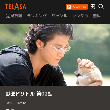
Watch now
見放題
ランキング
ジャンル
レンタル
無料
は
獣医ドリトル 第02話
2010
46
mins