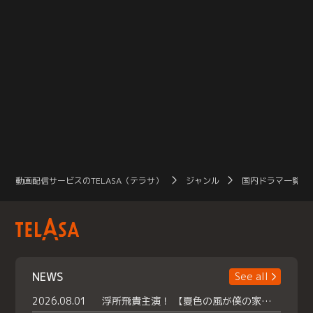
動画配信サービスのTELASA（テラサ）
ジャンル
国内ドラマ一覧（
NEWS
See all
2026.08.01
浮所飛貴主演！ 【夏色の風が僕の家にやってきた】 本日よりテラサで独占配信スタート！