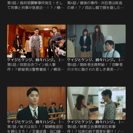
第3話／裁判官襲撃事件発生！そし
第4話／最後の事件…共犯者は係長
て刑事と判事が急接近…！？／横浜
の娘！？／目出し帽で顔を隠した3
地方裁判所みなと支部の裁判官・諸
人組の男が無人餃子店に侵入。126
星美沙子（吉瀬美智子）が、行き交
パックもの冷凍餃子を盗んだ上に、
う人々でごった返す駅近くの街路
鉢合わせになった女性を突き飛ばし
で、腕を切りつけられた！裁判官襲
て逃走した。捜査を開始した仲井戸
撃という由々しき事態を受け、横浜
豪太（桐谷健太）ら横浜みなとみら
みなとみらい署は検察に対し、初動
い署強行犯係の面々は、盗まれた餃
捜査から加わるよう要請。
子がフリマアプリに出品されている
のを発見。
ケイジとケンジ、時々ハンジ。（2023/05/11放送分）第05話
ケイジとケンジ、時々ハンジ。（2023/05/18放送分）第06話
第5話／同窓会赤ワイン殺人事
第6話／関係者全員黙秘！？目撃者
件！？被疑者は警察署長！／横浜み
の少女に隠された悲しき真実--／横
なとみらい署の署長・牛島正義（伊
浜みなとみらい署強行犯係の刑事・
藤淳史）は初めて高校の同窓会に出
仲井戸豪太（桐谷健太）は、検事の
席。高校時代に片想いをしていた同
二階堂俊介（北村有起哉）から無銭
級生・城山由希子（黒川智花）と
飲食強盗事件の追加捜査を命じら
久々に再会を果たす。相変わらず可
れ、てんてこ舞い。そのさなかに、
憐で清楚な由希子から、39歳という
高架下の広場で矢口久志（舟津大
若さで署長を務める今の自分を褒め
地）という男がケンカの末に暴行を
られ、うれしさで胸がいっぱいにな
受ける事件が起こる。
る牛島。
ケイジとケンジ、時々ハンジ。（2023/05/25放送分）第07話
ケイジとケンジ、時々ハンジ。（2023/06/01放送分）第08話
第7話／柴犬は見た！？緊縛強盗犯
第8話／検察立会事務官拉致事
を捕らえろ！／交番巡査・田口健介
件！？兄妹の絆で真実を暴け！／離