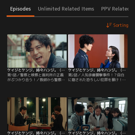
Episodes
Unlimited Related Items
PPV Related I
Sorting
ケイジとケンジ、時々ハンジ。（2023/04/13放送分）第01話
ケイジとケンジ、時々ハンジ。（2023/04/20放送分）第02話
第1話／警察と検察と裁判所の正義
第2話／人気俳優襲撃事件！？自白
がぶつかり合う！／教師から警察官
に隠された恐ろしい犯罪を暴け！／
に転職…という異色の経歴を持つ横
人気俳優・葛城悠真（山下航平）が
浜みなとみらい署強行犯係の刑事・
地元の横浜で何者かにスパナで殴ら
仲井戸豪太（桐谷健太）は、高校生
れ、顔を蹴りつけられるという傷害
をワルの道へと誘う悪人たちを根絶
事件が発生した。このニュースに世
したいという信念のもと、情熱をた
間は大騒ぎ。横浜みなとみらい署の
ぎらせ職務にまい進する日々。そん
署長・牛島正義（伊藤淳史）も、仲
なある日、夜間パトロール中の交番
井戸豪太（桐谷健太）ら強行犯係の
巡査・田口健介（湯江タケユキ）が
面々に必ず犯人を検挙するよう発破
不可解な事件現場に遭遇する。
を掛ける。
ケイジとケンジ、時々ハンジ。（2023/04/27放送分）第03話
ケイジとケンジ、時々ハンジ。（2023/05/04放送分）第04話