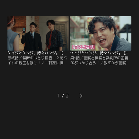
（湯江タケユキ）はパトロール中、
婚調停中の1児の母・久保田涼子
首輪をつけた柴犬とすれ違う。その
（橋本マナミ）が、夫側の弁護士・
犬は管轄内の住人・水原多恵（丘み
五十嵐明（徳重聡）にグラスを投げ
つ子）の愛犬・小太郎。怪訝に思っ
つけ、顔に全治1カ月のケガを負わ
た田口はすぐさま多恵の自宅へ。荒
せた。ところが送検されてもなお、
らされた居間で手足を縛られている
涼子は頑として黙秘を貫く。
多恵を発見した直後、何者かに背後
から襲撃されてしまう！
ケイジとケンジ、時々ハンジ。（2023/06/08放送分）第09話（最終話）
ケイジとケンジ、時々ハンジ。［解説放送］（2023/04/13放送分）第01話
最終話／禁断のおとり捜査！？闇バ
第1話／警察と検察と裁判所の正義
イトの親玉を暴け！／一軒家に押し
がぶつかり合う！／教師から警察官
入って老夫婦を拘束し、金庫から
に転職…という異色の経歴を持つ横
500万円を奪う強盗事件が発生。仲
浜みなとみらい署強行犯係の刑事・
井戸豪太（桐谷健太）ら横浜みなと
仲井戸豪太（桐谷健太）は、高校生
みらい署強行犯係の面々はさまざま
をワルの道へと誘う悪人たちを根絶
な物証をもとに、犯行に及んだ3人
したいという信念のもと、情熱をた
組の男を次々と割り出し、スピード
ぎらせ職務にまい進する日々。そん
1
逮捕する。ところが…。取り調べの
なある日、夜間パトロール中の交番
結果、とんでもない事実が判明す
巡査・田口健介（湯江タケユキ）が
る！
不可解な事件現場に遭遇する。