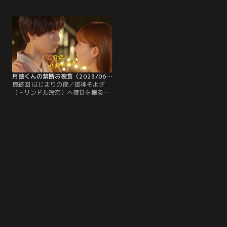
た御神そよぎ（トリンドル玲奈）を
久）は、彼女の部屋で兄・朝日奈大
衝動的に背後から抱きしめた月読悠
河（浅香航大）の上着を発見する。
河（萩原利久）。その時、約束の30
その時、突如インターホンが鳴り、
分を告げるアラームが鳴り…！？
朝日奈がやってくる。そよぎは慌て
て画面をオフにするが、朝日奈はそ
よぎの部屋に明かりがついているこ
とに気づき…。
月読くんの禁断お夜食（2023/06/17放送分）第09話（最終話）
最終回 はじまりの夜／御神そよぎ
（トリンドル玲奈）へ夜食を振る舞
う契約を満了した月読悠河（萩原利
久）は、人知れずそよぎに別れを告
げる。一方、「ACCESS PERSONAL
GYM」では、そよぎが「ゴールデン
ジム」の引き抜き話を受けるか否か
で、チーフの大岩健作（丸山智己）
をはじめ、穂波司（尾崎匠海）、沢
村有沙（樋口日奈）は気が気でな
く…。