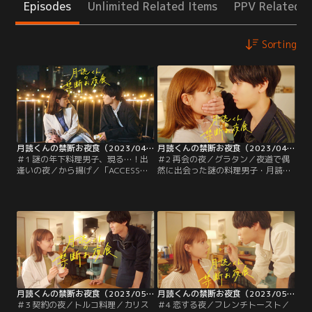
Episodes
Unlimited Related Items
PPV Related I
Sorting
月読くんの禁断お夜食（2023/04/22放送分）第01話
月読くんの禁断お夜食（2023/04/29放送分）第02話
＃1 謎の年下料理男子、現る…！出
＃2 再会の夜／グラタン／夜道で偶
逢いの夜／から揚げ／「ACCESS
然に出会った謎の料理男子・月読悠
PERSONAL GYM」で働く御神そよ
河（萩原利久）に振舞われた【禁断
ぎ（トリンドル玲奈）は、配信サイ
の夜食】によって、心もお腹も満た
トにアップしたトレーニング動画≪
されてしまったばかりに、10年以上
御神メソッド≫でブレイク中のカリ
閉じていた食欲の扉が開いてしまっ
スマトレーナー。ストイックなそよ
たカリスマ・パーソナルトレーナー
ぎの姿を、同僚の大岩健作（丸山智
の御神そよぎ（トリンドル玲奈）。
己）、穂波司（尾崎匠海）、沢村有
邪念を振り払うように、より一層、
沙（樋口日奈）は頼もしく見守るの
仕事に力を入れるが…。
だった。
月読くんの禁断お夜食（2023/05/06放送分）第03話
月読くんの禁断お夜食（2023/05/13放送分）第04話
＃3 契約の夜／トルコ料理／カリス
＃4 恋する夜／フレンチトースト／