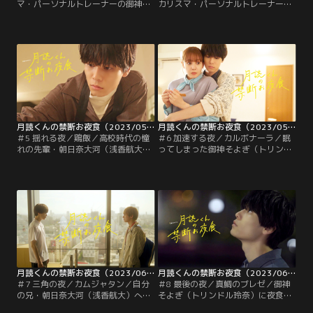
マ・パーソナルトレーナーの御神そ
カリスマ・パーソナルトレーナーの
よぎ（トリンドル玲奈）に【禁断の
御神そよぎ（トリンドル玲奈）は、
夜食】を振舞う謎の料理男子・月読
毎週土曜日に【禁断の夜食】を振舞
悠河（萩原利久）。まだまだ警戒は
ってくれる謎の料理男子・月読悠河
怠らないそよぎだったが、この日は
（萩原利久）の実兄とは知らずに偶
月読があることで緊張していた。そ
然出会った、高校時代のあこがれの
れは、月読を心配した兄・朝日奈大
先輩・朝日奈大河（浅香航大）との
河（浅香航大）が作成した【夜食に
再会に心を躍らせる。
ついての契約書】をそよぎと結ぶた
めで…。
月読くんの禁断お夜食（2023/05/20放送分）第05話
月読くんの禁断お夜食（2023/05/27放送分）第06話
＃5 揺れる夜／鶏飯／高校時代の憧
＃6 加速する夜／カルボナーラ／眠
れの先輩・朝日奈大河（浅香航大）
ってしまった御神そよぎ（トリンド
とランチをする御神そよぎ（トリン
ル玲奈）の髪に思わず触れてしま
ドル玲奈）。公園でバドミントンを
い、動揺を隠せない月読悠河（萩原
楽しむなど、2人の距離は急速に近
利久）。兄・朝日奈大河（浅香航
づいていく。そんな中、自身が責任
大）が責任者を務める「ゴールデン
者を務める「ゴールデンジム」への
ジム」のメニュー開発に勤しむも、
そよぎの引き抜きを目論む朝日奈が
そよぎのことで頭がいっぱいになっ
ある行動に出て--。そよぎは後輩ト
てしまう。
レーナーの穂波司（尾崎匠海）が資
格を取得したお祝い会に参加する。
月読くんの禁断お夜食（2023/06/03放送分）第07話
月読くんの禁断お夜食（2023/06/10放送分）第08話
＃7 三角の夜／カムジャタン／自分
＃8 最後の夜／真鯛のブレゼ／御神
の兄・朝日奈大河（浅香航大）への
そよぎ（トリンドル玲奈）に夜食を
想いを聞くうちに、バランスを崩し
振る舞っていた月読悠河（萩原利