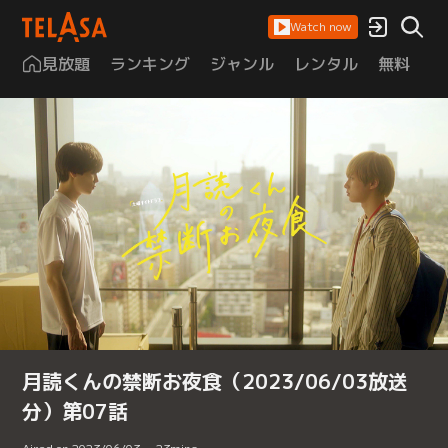
Watch now
見放題
ランキング
ジャンル
レンタル
無料
は
月読くんの禁断お夜食（2023/06/03放送
分）第07話