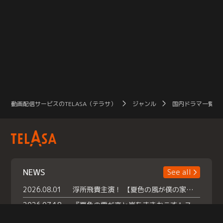
動画配信サービスのTELASA（テラサ）
ジャンル
国内ドラマ一覧（
NEWS
See all
2026.08.01
浮所飛貴主演！ 【夏色の風が僕の家にやってきた】 本日よりテラサで独占配信スタート！
2026.07.18
『夏色の雲が恋と嵐をまきおこす』スペシャルメイキング 【Part1】2026年７月18日（土）23時30分～配信スタート！話題のシーンの裏側を大公開！豪華キャスト大集合！ 『武宮家 真夏の家族会議』開催！
2026.07.15
救命医・遥（今田）の《心揺さぶる過去》や、 麻酔科医・権野（船越英一郎）の《謎多きプライベート》など… 《知られざるエピソード》を独占配信！