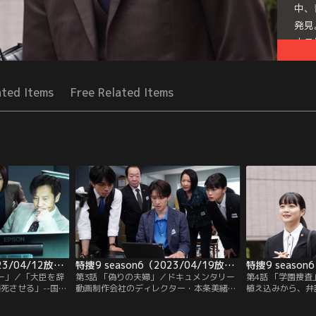
中、
発見
よる
Mor
Seri
ated Items
Free Related Items
特捜9 season6（2023/04/12放送分）第02話
特捜9 season6（2023/04/19放送分）第03話
ギー」／「大臣を辞
第3話 「偽りの夫婦」／ドキュメンタリー
第4話 「学園捜
爆死させる」--国土
動画制作会社のディレクター・本条美緒
植え込みから、弁
神尾佑）を脅す謎
（水崎綾女）が自宅寝室で死んでいるのが
成）の遺体が見つ
に進めていた浅輪
見つかった。浅輪直樹（井ノ原快彦）ら特
快彦）ら特捜班が