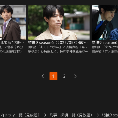
捜班。第二の爆破
捜班が臨場したところ、室内には争った形
かに殴られた勢い
部の秘書・高石沙
跡があり、何者かともみあいになった末、
ものと思われた。
目の脅迫メールが
室内にあった三脚で殴られたものと思われ
満）が植え込みの
る。
た。
発見。現場近くの
る。もしや生徒に
特捜9 season6（2023/05/17放送分）第07話
特捜9 season6（2023/05/24放送分）第08話
4番」／警視庁が公
第8話 「あの日の少年」／浅輪直樹（井ノ
最終回 「命がけ
の似顔絵を見たと
原快彦）ら特捜班に、特殊事件捜査係から
輪直樹（井ノ原快
田早苗）が、「ど
緊急応援要請が入った。都内の大型ニュー
子）と参加した地
しい」と抗議にや
タウンに暮らす小学6年生・篠原吉宏（嶺
ランティアの世話
、5年半前に亡く
岸煌桜）が学校帰りに何者かに誘拐され、
（佐戸井けん太）
女性の似顔絵が娘・
父・信一郎（金子岳憲）の携帯電話に身代
真田は警視庁勤務
りだが、萌絵は生
金を要求する脅迫メールが届いたという。
その矢先、データ
1
2
だ。いったいどう
長・三倉陽平（イ
れる事件が発生。
国内ドラマ一覧（見放題）
刑事・探偵一覧（見放題）
特捜9 se