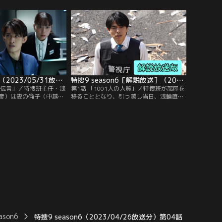
で転落し、頭部を打った
と“遺体がない”ことが発覚する。通報者で
そんな中、青柳靖（吹越
城川の秘書・紺野亜由美（我妻三輪子）に
中から、小さなバッジを
よると、朝から社長と連絡が取れなかった
私立高校の校章だとわか
ため、スマートフォンの位置情報を頼りに
よる犯行なのか…！？
付近を探し歩き…。
特捜9 season6（2023/05/31放送分）第09話（最終話）
特捜9 season6［解説放送］（2023/04/05放送分）第01話
の伝言」／特捜班主任・浅
第1話 「1001人の人質」／特捜班が部屋を
彦）は妻の倫子（中越典
移ることとなり、引っ越し当日、浅輪直樹
域のゴミ拾い活動で、ボ
（井ノ原快彦）たちは朝から荷物と格闘し
役を担当する真田雅弘
てバタバタ。そんな慌ただしさの中で、突
と知り合う。奇しくも、
然、国土交通大臣・諏訪部孝一（神尾佑）
で留置担当官だという。
から直に呼び出しが入る。いったい何事な
サービス企業を営む社
のか、困惑しながら直樹と国木田誠二（中
ワゴウサトシ）が刺殺さ
村梅雀）が議員会館に出向くと、諏訪部は
衝撃の依頼を持ちかける。
ason6
特捜9 season6（2023/04/26放送分）第04話