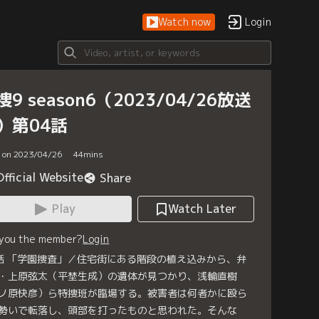
Watch now
Login
捜9 season6（2023/04/26放送
）第04話
d on 2023/04/26
44
mins
Official Website
Share
Play
Watch Later
 you the member?
Login
話 「学園捜査」／住宅街にある階段の植え込みから、弁
・上原弦太（平埜生成）の遺体が見つかり、浅輪直樹
ノ原快彦）ら特捜班が臨場する。被害者は何者かに殴ら
勢いで転落し、頭部を打ったものと思われた。そんな