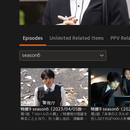
Episodes
Unlimited Related Items
PPV Rel
season6
特捜9 season6（2023/04/05放送分）第01話
第1話 「1001人の人質」／特捜班が部屋を
第2話 「未来のエネル
移ることとなり、引っ越し当日、浅輪直樹
任しなければ1000人を
（井ノ原快彦）たちは朝から荷物と格闘し
交通大臣・諏訪部孝一（
てバタバタ。そんな慌ただしさの中で、突
の爆弾魔の捜査を極秘裏