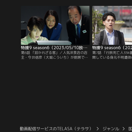
然、国土交通大臣・諏訪部孝一（神尾佑）
直樹（井ノ原快彦）ら特
から直に呼び出しが入る。いったい何事な
事件が起きた直後、諏訪
のか、困惑しながら直樹と国木田誠二（中
月（知念里奈）から3通
村梅雀）が議員会館に出向くと、諏訪部は
届いたという知らせが入
衝撃の依頼を持ちかける。
特捜9 season6（2023/05/10放送分）第06話
第6話 「招かれざる客」／人気洋食店の店
第7話 「行旅死亡人33
主・今井信彦（大堀こういち）が厨房で頭
開している身元不明遺体
部から血を流して殺害されているのが発見
いう女性・関口エリ（宮
され、浅輪直樹（井ノ原快彦）ら特捜班が
ういうことか説明してほ
臨場する。鍋の中には煮込み途中らしいビ
って来た。エリによると
ーフシチューが残されており、仕込みの最
なった“行旅死亡人”の
中に何者かに襲われたものと思われた。
萌絵（工藤遥）にそっく
きているはずだというの
いうことなのか！？
動画配信サービスのTELASA（テラサ）
ジャンル