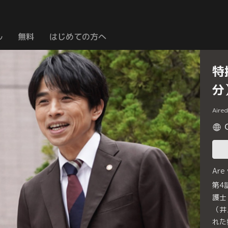
ル
無料
はじめての方へ
特
分
Aire
Are
第4
護士
（井
れた