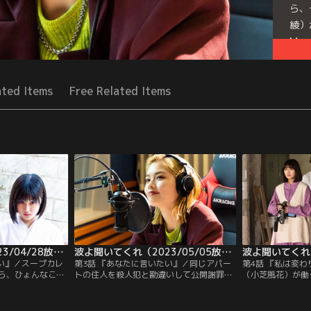
ら、
綾）
Mor
Seri
ated Items
Free Related Items
波よ聞いてくれ（2023/04/28放送分）第02話
波よ聞いてくれ（2023/05/05放送分）第03話
たい』／スープカレ
第3話 『あなたに言いたい』／同じアパー
第4話 『私は変
ら、ひょんなこと
トの住人を殺人犯と勘違いして公開謝罪放
（小芝風花）が働
オパーソナリティ
送するはめになった鼓田ミナレ（小芝風
MRSの構成作家
とになってしまっ
花）は、アパートを追い出されてしまい、
郎）が出版社の穂
）。その上、店長
南波瑞穂（原菜乃華）の家に居候すること
う女性を連れてや