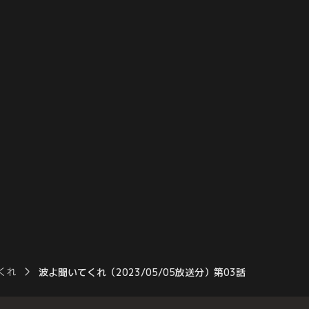
連木にボディタッチした
その兄・城華亨（庄野崎謙）がやってきて
ったりして、大接近！
店は大騒ぎ！亨はマキエに家に帰るよう説
得してくるが、人生の目標ができたという
マキエは亨の言いなりにはならないと断固
拒否。
くれ
波よ聞いてくれ（2023/05/05放送分）第03話