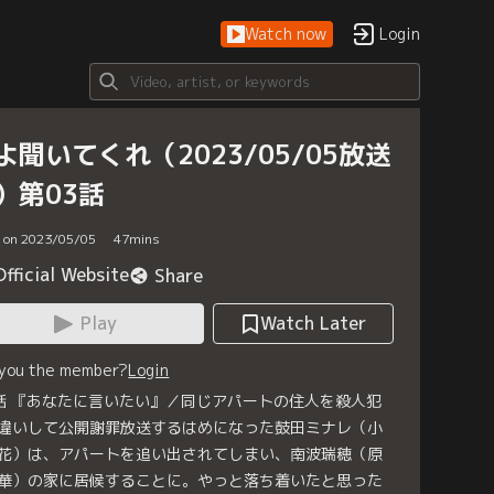
Watch now
Login
よ聞いてくれ（2023/05/05放送
）第03話
d on 2023/05/05
47
mins
Official Website
Share
Play
Watch Later
 you the member?
Login
話 『あなたに言いたい』／同じアパートの住人を殺人犯
違いして公開謝罪放送するはめになった鼓田ミナレ（小
花）は、アパートを追い出されてしまい、南波瑞穂（原
華）の家に居候することに。やっと落ち着いたと思った