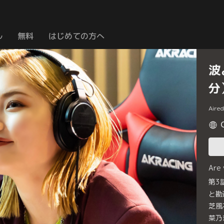
ル
無料
はじめての方へ
波
分
Aire
Are
第3
と勘
芝風
菜乃