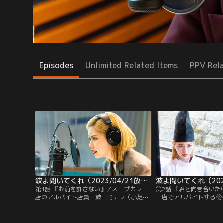
Episodes
Unlimited Related Items
PPV Rel
波よ聞いてくれ（2023/04/21放送分）第01話
第1話 『お前を許さない』／スープカレー
第2話 『君と向き合い
店のアルバイト店員・鼓田ミナレ（小芝風
ー店でアルバイトする傍
花）は、彼氏にフラれて金もだまし取られ
から深夜の冠番組でラジ
てしまい、バーでやけ酒を飲んでいたとこ
ーとしてデビューするこ
ろ、たまたま隣に居合わせた見ず知らずの
た鼓田ミナレ（小芝風花