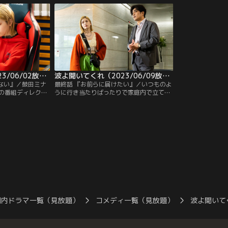
が交通事故に遭っ
に。やっと落ち着いたと思ったら、一難去
穂隠はやたらと久
也（片寄涼太）と
ってまた一難。ミナレは突然、茅代まどか
り、しな垂れかか
ならず、大忙し！
（平野綾）から公園に呼び出される。
波よ聞いてくれ（2023/06/02放送分）第07話
波よ聞いてくれ（2023/06/09放送分）第08話（最終話）
れない』／鼓田ミナ
最終話 『お前らに届けたい』／いつものよ
の番組ディレクシ
うに行き当たりばったりで家庭内で立てこ
輝）から任された
もっていた青年を無事に更生させた鼓田ミ
、番組宛てに届い
ナレ（小芝風花）は、ラジオ番組の反響も
案される。それ
良く、麻藤兼嗣（北村一輝）から放送枠拡
てこもりを続けて
大が決まったこと、さらにラジオ業界の最
を聞き出して欲しい
大イベント「ジューンブライド・ラジオ」
った。
の出演の最終候補になったことを告げられ
る。
国内ドラマ一覧（見放題）
コメディ一覧（見放題）
波よ聞いて