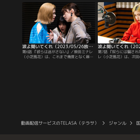
男・麻藤兼嗣（北村一輝）に愚痴をさく
の宝田嘉樹（西村瑞樹）
裂。挙げ句、泥酔して記憶をなくしてしま
て入院したため、中原忠
う。翌日、仕事中にミナレが店内に流れる
2人で店を回さなくては
ラジオを聞いて衝撃を受ける。
波よ聞いてくれ（2023/05/26放送分）第06話
第6話 『彼らは逃がさない』／鼓田ミナレ
第7話 『奴らには騙さ
（小芝風花）は、これまで幾度となく麻藤
レ（小芝風花）は、次回
兼嗣（北村一輝）から知り合いではないか
ョンを麻藤兼嗣（北村一
と聞かれていた「シセル光明」という芸人
南波瑞穂（原菜乃華）に
が、自分と容姿がそっくりだと知って以
た相談メールの企画を提
来、モヤモヤを抱えていた。麻藤が自分を
は、2年前から部屋に立
ラジオ業界に引っ張ったのは、しゃべりを
いる26歳の長男の悩み
評価したのではなく下心…？
という母親からの相談だ
動画配信サービスのTELASA（テラサ）
ジャンル