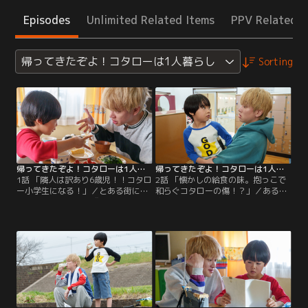
Episodes
Unlimited Related Items
PPV Related I
帰ってきたぞよ！コタローは1人暮らし
Sorting
帰ってきたぞよ！コタローは1人暮らし（2023/04/15放送分）第01話
帰ってきたぞよ！コタローは1人暮らし（2023/04/22放送分）第02話
1話 「隣人は訳あり6歳児！！コタロ
2話 「懐かしの給食の味。抱っこで
ー小学生になる！」／とある街にあ
和らぐコタローの傷！？」／ある日
る昔ながらの佇まい『アパートの清
突然、さとうコタロー（川原瑛都）
水』--。そこでは今日も、売れない
の前に現れた謎の大学院生・宇田桃
漫画家・狩野進（横山裕）が締め切
葉（白洲迅）。『アパートの清水』
りを迎えて早々に彼女にフラれると
の103号室に引っ越してきたという
ころを同じ階の秋友美月（山本舞
この男は、コタローいわく「父上の
香）に冷めた目で目撃され…。
存在を知りながら母上をゆーわく致
した“母上ゆーわく男”」--つまり
「父上の敵」だというのだ。