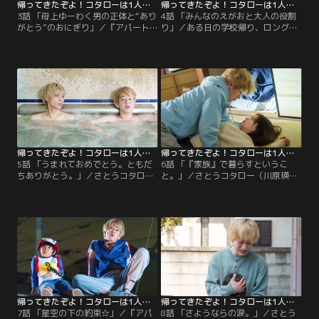
帰ってきたぞよ！コタローは1人暮らし（2023/04/29放送分）第03話
帰ってきたぞよ！コタローは1人暮らし（2023/05/06放送分）第04話
3話 「母上ゆーわく男の正体と“あり
4話 「みんなのえがおと大人の役割
がとう”のおにぎり」／『アパート
り」／ある日の学校帰り、ロングコ
の清水』に入居し、狩野進（横山
ートダディという漫才コンビの路上
裕）らに「覚悟を持ってここに来
ライブのチラシを見つけたさとうコ
た」と語った宇田桃葉（白洲迅）。
タロー（川原瑛都）。その日は最前
さとうコタロー（川原瑛都）が会い
列でライブを鑑賞し、この先一週間
たくないと思っていることもわかっ
はここでライブをしていることを確
ていた、という宇田の真意をはかり
認したコタローは、「また来るぞ
かねる狩野たちは、「コタローが嫌
よ」と言い残して帰っていく。
なら追い出してやってもいい」と話
すが…。
帰ってきたぞよ！コタローは1人暮らし（2023/05/13放送分）第05話
帰ってきたぞよ！コタローは1人暮らし（2023/05/20放送分）第06話
5話 「うまれておめでとう。ともだ
6話 「『家族』で暮らすというこ
ちありがとう。」／さとうコタロー
と。」／さとうコタロー（川原瑛
（川原瑛都）の“竹馬の友”、岩永佑
都）の友だちを集め、一緒にクッキ
（松島聡）が20歳の誕生日を迎える
ー作りを楽しんでいた秋友美月（山
ことになり、コタローはサプライズ
本舞香）。作りすぎたクッキーを狩
での誕生日会を企画する。しかし当
野進（横山裕）におすそ分けしに来
の佑は浮かない表情。狩野進（横山
ていたところへ、美月を訪ねて1人
裕）も「佑くんの誕生日は1週間後
の年配の女性が現れる。その女性は
では…？」と不思議に思う。
なんと、美月の母・皐月（田中美佐
子）。
帰ってきたぞよ！コタローは1人暮らし（2023/05/27放送分）第07話
帰ってきたぞよ！コタローは1人暮らし（2023/06/03放送分）第08話
7話 「星空の下の約束☆」／『アパ
8話 「さようならの涙。」／さとう