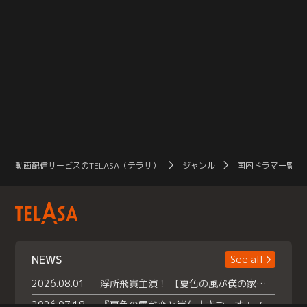
動画配信サービスのTELASA（テラサ）
ジャンル
国内ドラマ一覧（
NEWS
See all
2026.08.01
浮所飛貴主演！ 【夏色の風が僕の家にやってきた】 本日よりテラサで独占配信スタート！
2026.07.18
『夏色の雲が恋と嵐をまきおこす』スペシャルメイキング 【Part1】2026年７月18日（土）23時30分～配信スタート！話題のシーンの裏側を大公開！豪華キャスト大集合！ 『武宮家 真夏の家族会議』開催！