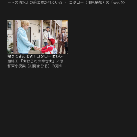
ートの清水』の前に置かれているサ
コタロー（川原瑛都）の「みんなで
ボテン--そのサボテンをこの場所で2
どこかへ行きたい」という提案で海
年ほど前に育てていた女性を狩野進
にやってきた狩野進（横山裕）、秋
（横山裕）は知っていた。101号室
友美月（山本舞香）、岩永佑（松島
に住んでいたその女性は、まだ夜も
聡）、宇田桃葉（白洲迅）、そして
明けきらない朝早くにゴミを出し、
田丸勇（生瀬勝久）。初めての海に
人目を避けるように生活していた。
大はしゃぎするコタローを笑顔で見
守る狩野たちだったが…。
帰ってきたぞよ！コタローは1人暮らし（2023/06/10放送分）第09話（最終話）
最終回 「★わらわの幸せ★」／母・
和宮小夜梨（紺野まひる）の死の事
実を受け止め、ようやく狩野進（横
山裕）の前で泣くことができたさと
うコタロー（川原瑛都）。いよいよ
父親（滝藤賢一）と暮らすための準
備に取り掛かっていく中、弁護士の
鈴野牧男（光石研）は狩野を通し
て、小夜梨の遺品であるスマホをコ
タローに渡す。