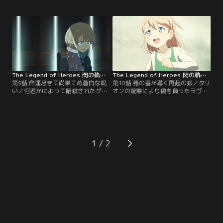
偵察調査の終了を告げられる。再び
る。緊急招集をかけたグラークは、
教官としての任務についたラヴィだ
抗戦の切り札となる「人形兵器」を
ったが、宮殿で祖父ヴラド失脚の原
披露し、「英雄の孫」であるラヴィ
因となったバレスタイン大佐殺害の
と共にノーザンブリアを守り抜くこ
真実を知る。帝国がノーザンブリア
とを約束した。しかし、演説を終え
へ「ケルディック焼き討ち」の賠償
たグラークは幹部へ思いもよらない
請求を求めたという報せが入り…。
方針を明らかにする。
The Legend of Heroes 閃の軌跡 Northern War 第09話
The Legend of Heroes 閃の軌跡 Northern War 第10話
第9話 命運尽きて尚果てぬ蒼白な呪
第10話 穗の香が導く再起の銀／タリ
い／何者かによって暗殺されたグラ
オンの銃撃により傷を負ったラヴィ
ーク。ローガンは混乱に乗じて議会
だったが、命からがらその場を逃げ
を占拠し、グラークに代わりノーザ
切り、故郷・ミシュスク村で母親に
ンブリアを率いると宣言。急進派フ
看護されていた。ラヴィは村で裏切
ェノメノン部隊と「人形兵器」によ
り者だったはずのヴラドが、村人か
ってハリアスクを包囲し、グラーク
ら慕われていたことを知り、祖父の
派の重鎮たちを監禁していった。戒
言葉を思い出しつつ英雄としてある
1
厳令が敷かれる中、グラーク暗殺の
べき姿に想いを巡らせる。しかし、
首謀者はローガンではないと知るラ
ラヴィを追うフェノメノン隊が村を
ヴィは…。
訪れ…。