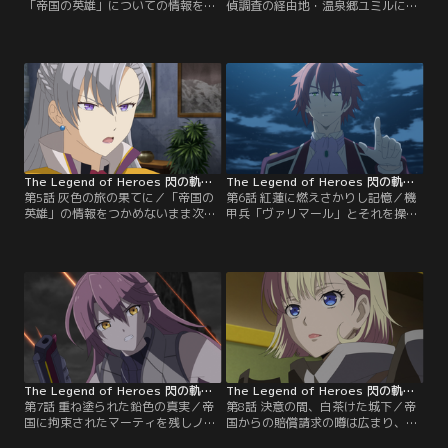
「帝国の英雄」についての情報を得
偵調査の経由地・温泉郷ユミルに立
るため、エレボニア帝国への内偵調
ち寄ったラヴィたちは、村の温泉が
査を命ぜられたラヴィたち4人は、
冷たくなった怪現象に遭遇する。ラ
帝国西部ラマール州・オルディスに
ヴィとイセリアは、山奥にある源泉
いた。最初の命令である祝賀パーテ
が原因ではないかとの情報を得て調
ィへの潜入から早々に離脱したラヴ
査へ向かうが、そこには七耀石と一
ィと、彼女を追うタリオンは、オル
体化した魔獣が待ち構え、イセリア
ディスで帝国の繁栄を目の当たりに
は結晶の檻に閉じ込められてしま
する。
う。ラヴィは限られた武器を使って
イセリアの救出を試みる。
The Legend of Heroes 閃の軌跡 Northern War 第05話
The Legend of Heroes 閃の軌跡 Northern War 第06話
第5話 灰色の旅の果てに／「帝国の
第6話 紅蓮に燃えさかりし記憶／機
英雄」の情報をつかめないまま次の
甲兵「ヴァリマール」とそれを操る
目的地を目指し大陸横断鉄道に乗車
「帝国の英雄」リィン・シュバルツ
したラヴィたち。しかし、魔獣が起
ァーの圧倒的な力を目の当たりにし
こした地割れによって鉄道は突如急
たラヴィたち。鉄道乗り換え待ちの
停車。復旧作業に取り掛かろうとし
ため下車したケルディックで4人を
た最中に再び地割れが発生し、ラヴ
待ち受けていたのは、帝国軍情報局
ィは地下水道に落ちてしまう。脱出
のレクター。4人に詰め寄るレクタ
を試みるラヴィだったが、魔獣の襲
ーは、ラヴィが「北の猟兵」の英雄
撃を受け窮地に追い詰められる。
ヴラドの孫であることを掴んでお
り…。
The Legend of Heroes 閃の軌跡 Northern War 第07話
The Legend of Heroes 閃の軌跡 Northern War 第08話
第7話 重ね塗られた鉛色の真実／帝
第8話 決意の間、白茶けた城下／帝
国に拘束されたマーティを残しノー
国からの賠償請求の噂は広まり、ノ
ザンブリアに戻ったラヴィたちは、
ーザンブリア自治州内に緊張がはし