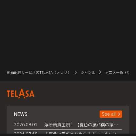
動画配信サービスのTELASA（テラサ）
ジャンル
アニメ一覧（見放
NEWS
See all
2026.08.01
浮所飛貴主演！ 【夏色の風が僕の家にやってきた】 本日よりテラサで独占配信スタート！
2026.07.18
『夏色の雲が恋と嵐をまきおこす』スペシャルメイキング 【Part1】2026年７月18日（土）23時30分～配信スタート！話題のシーンの裏側を大公開！豪華キャスト大集合！ 『武宮家 真夏の家族会議』開催！