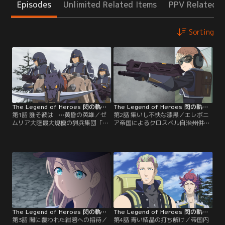
Episodes
Unlimited Related Items
PPV Related I
Sorting
The Legend of Heroes 閃の軌跡 Northern War 第01話
The Legend of Heroes 閃の軌跡 Northern War 第02話
第1話 誰そ彼は……黄昏の英雄／ゼ
第2話 集いし不快な漆黒／エレボニ
ムリア大陸最大規模の猟兵集団「北
ア帝国によるクロスベル自治州併合
の猟兵」はノーザンブリア自治州・
の知らせを受け、次はノーザンブリ
州都ハリアスクに向かう物資運搬の
アであると警鐘を鳴らすローガンに
護衛にあたっていた。途中、魔獣に
幹部たちは反発する。魔獣撃退時の
襲われた村に立ち寄った部隊はサス
単独行動を規律違反とされたラヴィ
カッチの急襲を受ける。そんな中、
は戦闘訓練教官として任務を命ぜら
制止を聞かずにひとり立ち向かって
れていたが、訓練に軍用車が暴走す
いく小柄で無口な猟兵、ラヴィがい
る事件が発生。ラヴィ、タリオン、
た。
イセリア、そして管理官のマーティ
が対応することになる。
The Legend of Heroes 閃の軌跡 Northern War 第03話
The Legend of Heroes 閃の軌跡 Northern War 第04話
第3話 闇に覆われた紺碧への招待／
第4話 青い結晶の打ち解け／帝国内