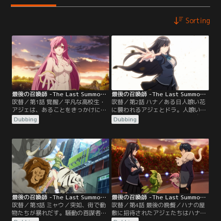
Sorting
最後の召喚師 -The Last Summoner- 第01話／吹替
最後の召喚師 -The Last Summoner- 第02話／吹替
吹替／第1話 覚醒／平凡な高校生・
吹替／第2話 ハナ／ある日人喰い花
アジェは、あることをきっかけに女
に襲われるアジェとドラ。人喰い花
神・ドラを召喚する。魂の契約を迫
の正体は謎の美少女・ハナの召喚霊
Dubbing
Dubbing
る彼女に、平和な生活を狂わされる
だった。二人はピンチを乗り切るこ
アジェだったが、召喚師という新し
とができるのか…！？
い世界への扉を開くことになるー。
最後の召喚師 -The Last Summoner- 第03話／吹替
最後の召喚師 -The Last Summoner- 第04話／吹替
吹替／第3話 ミャウ／突如、街で動
吹替／第4話 最後の晩餐／ハナの屋
物たちが暴れだす。騒動の首謀者
敷に招待されたアジェたちはハナの
は、召喚師のミャウだった。街を守
祖父・ハールンと会う。ハールンに