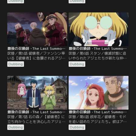
Dubbing
Dubbing
るハナはミャウと戦うことになる
召喚師の世界を教わるアジェたちだ
が…。
ったが、突如何者かに屋敷が襲わ
れ…。
最後の召喚師 -The Last Summoner- 第05話／吹替
最後の召喚師 -The Last Summoner- 第06話／吹替
吹替／第5話 破壊者／ファンシン率
吹替／第6話 スタン／壊滅状態に追
いる【破壊者】に急襲されるアジェ
いやられたアジェたちが新たな仲間
たち。破壊者たちの狙いはハールン
としてスカウトしたのは召喚師のス
Dubbing
Dubbing
だった。強力な破壊者たちの攻撃に
タンだった。何者かに追われるスタ
アジェは苦戦を強いられる。
ンを助けるアジェたちだったが…。
最後の召喚師 -The Last Summoner- 第07話／吹替
最後の召喚師 -The Last Summoner- 第08話／吹替
吹替／第7話 石の森／【破壊者】に
吹替／第8話 彼岸花／破壊者・モド
立ち向かうことを決心したアジェた
を追い詰めたアジェたち。彼はアジ
ちは破壊者の一人の居場所を突き止
ェに、自らの過去を語り始める。そ
Dubbing
Dubbing
める。そこはかつて地図から消えた
こで語られたのは、この村の悲しい