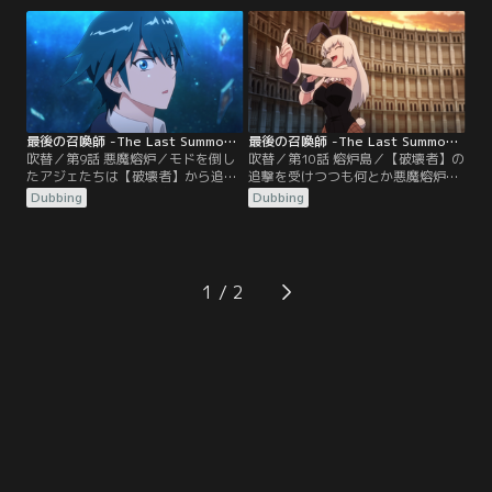
廃村だった…。
歴史だった…。
最後の召喚師 -The Last Summoner- 第09話／吹替
最後の召喚師 -The Last Summoner- 第10話／吹替
吹替／第9話 悪魔熔炉／モドを倒し
吹替／第10話 熔炉島／【破壊者】の
たアジェたちは【破壊者】から追わ
追撃を受けつつも何とか悪魔熔炉に
れることに。アジェの家に戻ると、
たどり着いたアジェたち。そこは世
Dubbing
Dubbing
ハナの姿がない。どうやら彼女は、
界中の召喚師が集まり公正公平に戦
召喚師の聖地・悪魔熔炉（デビルフ
う巨大競技場だった。ハナを探すた
ォージ）へ向かったらしく…。
め、アジェたちも試練を受けること
になる。
1