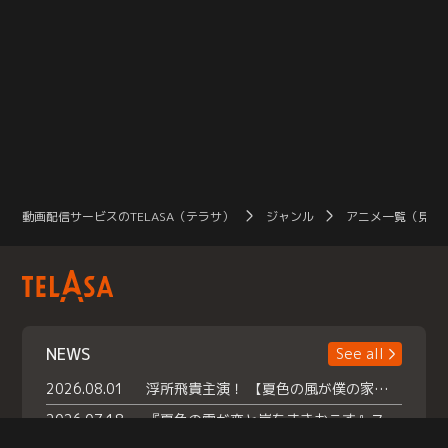
動画配信サービスのTELASA（テラサ）
ジャンル
アニメ一覧（見放
NEWS
See all
2026.08.01
浮所飛貴主演！ 【夏色の風が僕の家にやってきた】 本日よりテラサで独占配信スタート！
2026.07.18
『夏色の雲が恋と嵐をまきおこす』スペシャルメイキング 【Part1】2026年７月18日（土）23時30分～配信スタート！話題のシーンの裏側を大公開！豪華キャスト大集合！ 『武宮家 真夏の家族会議』開催！