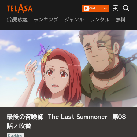
Watch now
見放題
ランキング
ジャンル
レンタル
無料
は
最後の召喚師 -The Last Summoner- 第08
話／吹替
Dubbing