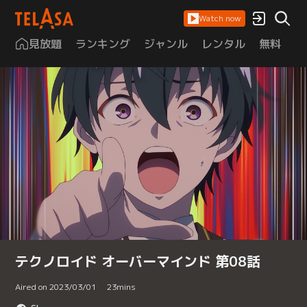
Watch now
見放題
ランキング
ジャンル
レンタル
無料
は
テクノロイド オーバーマインド 第08話
Aired on 2023/03/01
23
mins