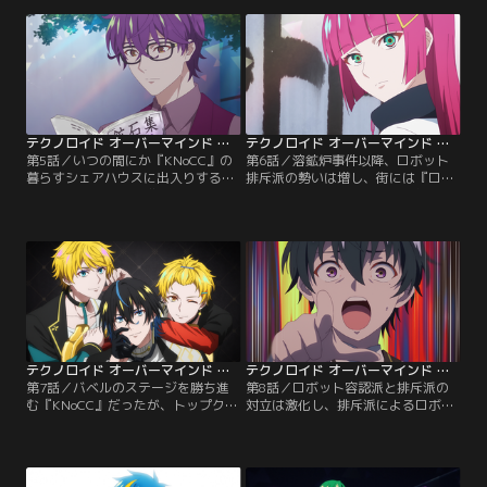
イトはアンドロイドへの嫌悪感をあ
こへ遊園地のアルバイト募集が舞い
らわにする。なんとか『KNoCC』の
込み、ケイはすべての子どもたちを
力になりたいと願うエソラのもとに
楽しませると意気込む。
謎の男が現れる。
テクノロイド オーバーマインド 第05話
テクノロイド オーバーマインド 第06話
第5話／いつの間にか『KNoCC』の
第6話／溶鉱炉事件以降、ロボット
暮らすシェアハウスに出入りするよ
排斥派の勢いは増し、街には『ロボ
うになっていた地域猫・ノラ。一見
ットを叩き壊せ』といった心無い落
自由気ままに過ごしているノラだっ
書きも増えていた。落書きを消すバ
たが、ノラはクロムのそばにいるこ
イトにいそしむ『KNoCC』だった
とが多いとエソラは指摘する。本当
が、ネオンはとある美大生に感化さ
にノラが自分のそばにいる時間が多
れ、自ら筆を執り絵を描き始める。
いのか、クロムは検証に乗り出す。
テクノロイド オーバーマインド 第07話
テクノロイド オーバーマインド 第08話
第7話／バベルのステージを勝ち進
第8話／ロボット容認派と排斥派の
む『KNoCC』だったが、トップクラ
対立は激化し、排斥派によるロボッ
イマーとの対抗バトルとなる5thス
トへの暴行が多発。事態はついにワ
テージを前に、ロボット排斥派との
ールドガバメントが声明を発表する
トラブルに巻き込まれてしまう。な
までに発展した。5thステージを翌
んとか逃げ込んだ先は『STAND-
日に控える『KNoCC』だったが、溶