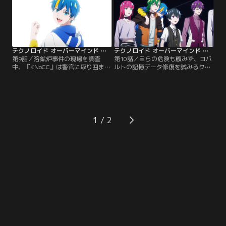
ALONE』が経営するバー『AIR』だ
鉱炉事件の真相を突き止めるべく事
った。
件現場へと向かう。
テクノロイド オーバーマインド 第09話
テクノロイド オーバーマインド 第10話
第9話／溶鉱炉事件の現場を調査
第10話／自らの危険も顧みず、コバ
中、『KNoCC』は警官に取り囲まれ
ルトの記憶データ修復を試みるクロ
てしまう。胸部に銃撃を受けたコバ
ムたちだったが、オーバーヒートに
ルトは、ストレージデバイスにダメ
より断念してしまう。ノーベルはコ
ージを負い、記憶を失う危機に瀕す
バルトの記憶データを再現するべ
る。一方『バベル』では、
く、クロム、ケイ、ネオン、そして
『KNoCC』不在のまま5thステージ
ボーラの記憶をつなぎ合わせる。
が始まろうとしていた。
1