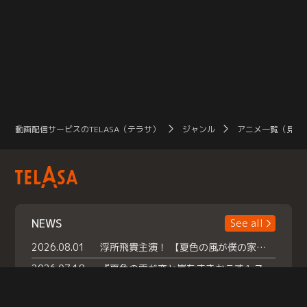
動画配信サービスのTELASA（テラサ）
ジャンル
アニメ一覧（見放
NEWS
See all
2026.08.01
浮所飛貴主演！ 【夏色の風が僕の家にやってきた】 本日よりテラサで独占配信スタート！
2026.07.18
『夏色の雲が恋と嵐をまきおこす』スペシャルメイキング 【Part1】2026年７月18日（土）23時30分～配信スタート！話題のシーンの裏側を大公開！豪華キャスト大集合！ 『武宮家 真夏の家族会議』開催！
2026.07.15
救命医・遥（今田）の《心揺さぶる過去》や、 麻酔科医・権野（船越英一郎）の《謎多きプライベート》など… 《知られざるエピソード》を独占配信！