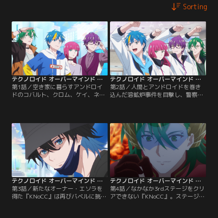
Sorting
テクノロイド オーバーマインド 第01話
テクノロイド オーバーマインド 第02話
第1話／空き家に暮らすアンドロイ
第2話／人間とアンドロイドを巻き
ドのコバルト、クロム、ケイ、ネオ
込んだ溶鉱炉事件を目撃し、警察か
ン。四人は巨額の借金を返済するた
ら取り調べを受けるコバルトたち。
めエンターテインメントタワー『バ
オーナー登録名が文字化けしている
ベル』で賞金を得ようとしていた。
ことを不審に思い、特殊捜査専用ア
そんな中、父を亡くした少年・エソ
ンドロイド・ボーラは四人の身辺調
ラとの出会いによって、四人の特別
査を開始する。時を同じくして、四
なプログラムが作動し始める。
人は一人のダンサーと出会う。
テクノロイド オーバーマインド 第03話
テクノロイド オーバーマインド 第04話
第3話／新たなオーナー・エソラを
第4話／なかなか3rdステージをクリ
得た『KNoCC』は再びバベルに挑も
アできない『KNoCC』。ステージ参
うとするが、有名クライマー
加費とパーツ修理費がかさみ、つい
『STAND-ALONE』のメンバー・カ
に預金残高が底をついてしまう。そ