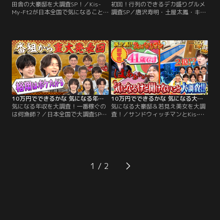
田舎の大豪邸を大調査SP！／Kis-
初回！行列のできるデカ盛りグルメ
My-Ft2が日本全国で気になること
調査SP／唐沢寿明・土屋太鳳・キン
を大調査！まるで城！？テレビ初公
プリ永瀬廉が参戦！海鮮浜焼きVSデ
開！？田舎にある大豪邸に潜入…気
カ盛り町中華VS巨大ステーキ肉…行
になる内部や家主の素性に迫る！
列のできる愛され飲食店を調査！！
【MC】サンドウィッチマン Kis-
キスマイ藤ヶ谷が人生初バイトに挑
My-Ft2 【ゲスト】沢村一樹 中村ア
戦 【MC】サンドウィッチマン Kis-
ン 柳沢慎吾
My-Ft2 【ゲスト】唐沢寿明 土屋太
鳳 永瀬廉（King ＆ Prince）
10万円でできるかな 気になる年収を大調査！一番稼ぐのは何漁師？（2026/03/09放送分）
10万円でできるかな 気になる大豪邸＆若見え美女を大調査！（2026/02/01放送分）
気になる年収を大調査！一番稼ぐの
気になる大豪邸＆若見え美女を大調
は何漁師？／日本全国で大調査SP！
査！／サンドウィッチマンとKis-
稼ぎまくるNo.1漁師とは！？高級魚
My-Ft2がお金にまつわるアレコレ
の底引き網漁VSホタテVSウニVSカ
を調査＆検証するバラエティー番
ニ…サンド驚きの最高額は！？最強
組！山奥の大豪邸に住む人どんな
カツオ漁にも密着！番組から重大発
人？年齢不詳の若見え美女は一体何
表も 【MC】サンドウィッチマン
者？大調査 【MC】サンドウィッチ
Kis-My-Ft2 【ゲスト】勝俣州和 八
マン Kis-My-Ft2 【ゲスト】横澤夏
1
木莉可子 中島裕翔
子