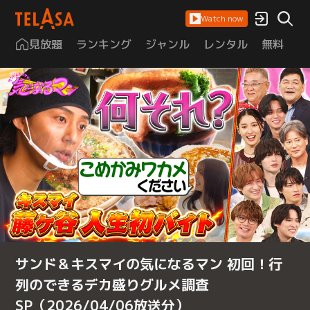
Watch now
見放題
ランキング
ジャンル
レンタル
無料
は
サンド＆キスマイの気になるマン 初回！行
列のできるデカ盛りグルメ調査
SP（2026/04/06放送分）