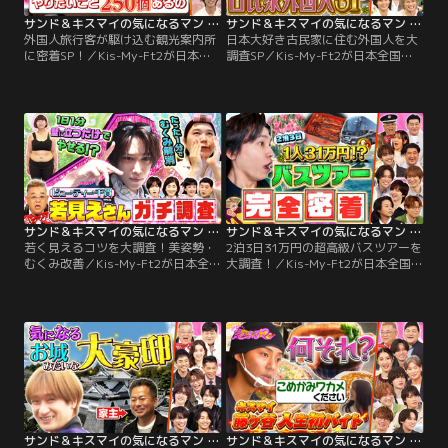
サンド＆キスマイの気になるマン 外国人旅行客が駆け込む観光案内所に密着SP！（2026/06/08放送分）
サンド＆キスマイの気になるマン 日本大好き古民家に住む外国人を大調査SP（2026/05/25放送分）
外国人旅行客が駆け込む観光案内所
日本大好き古民家に住む外国人を大
に密着SP！／Kis-My-Ft2が日本全
調査SP／Kis-My-Ft2が日本全国で
国で気になることを大調査！外国人
気になることを大調査！しまなみ海
が殺到する観光案内所に密着…クレ
道や京都、高知に移住！昭和レトロ
ジットカード紛失・迷子・帰国でき
好き外国人＆日本文化の師範になっ
ない！？緊急トラブルを解決！感動
た外国人…一体どんな暮らしをして
の神対応6連発 【MC】サンドウィッ
いる？【MC】サンドウィッチマン
チマン Kis-My-Ft2 【ゲスト】名取
Kis-My-Ft2 【ゲスト】中山秀征 坂
裕子 滝沢カレン 中村海人（Travis
下千里子 畑芽育
Japan）
サンド＆キスマイの気になるマン 若く見えるコツを大調査！美姿勢・むくみ改善（2026/05/11放送分）
サンド＆キスマイの気になるマン 2泊3日31万円の超高級バスツアーを大調査！（2026/04/27放送分）
若く見えるコツを大調査！美姿勢・
2泊3日31万円の超高級バスツアーを
むくみ改善／Kis-My-Ft2が日本全国
大調査！／Kis-My-Ft2が日本全国で
で気になることを大調査！年齢より
気になることを大調査！2泊3日31万
若く見える「若見えさん」に密着！
円の超高級バスツアーに密着！！春
若さの秘訣…むくみ改善法とは！？
の東海エリアで楽しむ絶品グルメ＆
1日1分美姿勢テク徹底検証も
高級宿…驚きのツアー内容とは
【MC】サンドウィッチマン Kis-
【MC】サンドウィッチマン Kis-
My-Ft2 【ゲスト】石田ひかり 千秋
My-Ft2 【ゲスト】井森美幸 小手伸
七五三掛龍也（Travis Japan）
也 藤原丈一郎（なにわ男子）
サンド＆キスマイの気になるマン 田舎の大豪邸を大調査SP！（2026/04/13放送分）
サンド＆キスマイの気になるマン 初回！行列のできるデカ盛りグルメ調査SP（2026/04/06放送分）