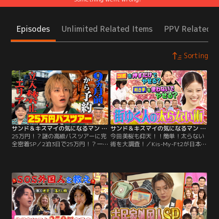
Episodes
Unlimited Related Items
PPV Related I
Sorting
サンド＆キスマイの気になるマン 25万円！？謎の高級バスツアーに完全密着SP（2026/07/27放送分）
サンド＆キスマイの気になるマン 今田美桜も仰天！！簡単！太らない術を大調査！（2026/06/22放送分）
25万円！？謎の高級バスツアーに完
今田美桜も仰天！！簡単！太らない
全密着SP／2泊3日で25万円！？一
術を大調査！／Kis-My-Ft2が日本全
生に一度は行きたい！ 謎の高級バス
国で気になることを徹底解明簡単太
ツアーを完全大公開！黒部ダム立入
らない術を大調査！姿勢？1分ダン
禁止エリア＆高級温泉ホテル＆絶品
ス？つぼ押し？…街で聞いた簡単“太
グルメ…欲望を全部詰め込む贅沢バ
らない術”の結果に今田美桜も驚
スツアーとは？ 【MC】 サンドウィ
き！【MC】サンドウィッチマン
ッチマン Kis-My-Ft2 【ゲスト】 名
Kis-My-Ft2 【ゲスト】今田美桜 梅
取裕子 国仲涼子 ウエンツ瑛士
沢富美男 横澤夏子