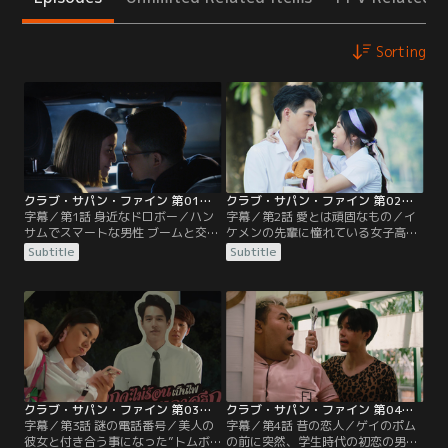
Sorting
クラブ・サパン・ファイン 第01話／字幕
クラブ・サパン・ファイン 第02話／字幕
字幕／第1話 身近なドロボー／ハン
字幕／第2話 愛とは頑固なもの／イ
サムでスマートな男性 ブームと交際
ケメンの先輩に憧れている女子高生
中のイン。ある日、インのアクセサ
のムーノイ。意を決して告白する
Subtitle
Subtitle
リーがなくなってしまい、彼女は自
も、自分はゲイだからと言われて、
分の弟を疑い調査を開始するのだ
断られてしまう。諦められないムー
が…。
ノイは、彼がウソをついているので
はないかと思い、何と同じ大学に入
ってまで真相を突き止めようとする
のだが…。
クラブ・サパン・ファイン 第03話／字幕
クラブ・サパン・ファイン 第04話／字幕
字幕／第3話 謎の電話番号／美人の
字幕／第4話 昔の恋人／ゲイのポム
彼女と付き合う事になった”トムボ
の前に突然、学生時代の初恋の男子