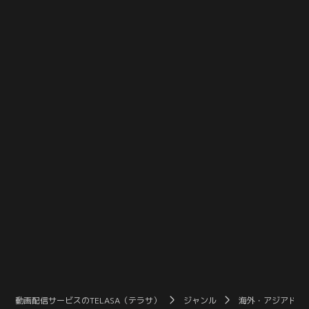
理由をつけられて断られてしまい、
もりはない」と言われて落ち込むビ
一度も会う事が出来ていない。から
ューの前に、魅力的な男性が現れ始
かう友達を見返すため、ピートは現
める。果たしてビューの下す決断と
実世界の彼女を探し始める。
は…。
動画配信サービスのTELASA（テラサ）
ジャンル
海外・アジアドラ