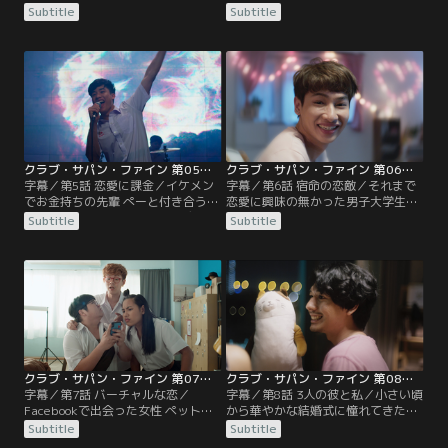
ーイ”のマミャウ。友達からは彼女
ランが現れた。負傷している彼は何
Subtitle
Subtitle
が浮気していると言われて不安にな
かから逃げているようだが…。
りつつも彼女を信じ続けるマミャウ
だが、毎日午後7時に謎の電話番号
から彼女へ着信が来ていることが分
かり事態は一変する。マミャウの謎
の電話番号をめぐる冒険が始ま
る！？
クラブ・サパン・ファイン 第05話／字幕
クラブ・サパン・ファイン 第06話／字幕
字幕／第5話 恋愛に課金／イケメン
字幕／第6話 宿命の恋敵／それまで
でお金持ちの先輩 ぺーと付き合う事
恋愛に興味の無かった男子大学生の
になり有頂天のキム。でも、デート
アンはひょんなことからポッキーゲ
Subtitle
Subtitle
の時ペー先輩はいつもお金を持って
ームをすることになった同性のコー
おらず、食事の支払いはいつもキム
に今までに感じた事の無い感情を抱
持ちだ。果たしてキムはいつまでこ
く。日に日に想いを募らせるアンの
の状況に耐えられるのか？
前に、コーの女友達だというデコが
現れ、二人のコーをめぐる熾烈な戦
いの幕が切って落とされたのであっ
た。
クラブ・サパン・ファイン 第07話／字幕
クラブ・サパン・ファイン 第08話（最終話）／字幕
字幕／第7話 バーチャルな恋／
字幕／第8話 3人の彼と私／小さい頃
Facebookで出会った女性 ペットと
から華やかな結婚式に憧れてきたビ
交際をスタートしたカメラマンのピ
ュー。8年間付き合ってきた彼氏に
Subtitle
Subtitle
ート。しかし、デートを提案しても
「お金の無駄だから結婚式をするつ