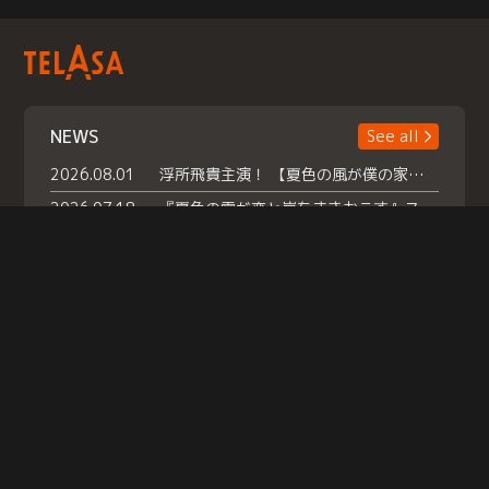
NEWS
See all
2026.08.01
浮所飛貴主演！ 【夏色の風が僕の家にやってきた】 本日よりテラサで独占配信スタート！
2026.07.18
『夏色の雲が恋と嵐をまきおこす』スペシャルメイキング 【Part1】2026年７月18日（土）23時30分～配信スタート！話題のシーンの裏側を大公開！豪華キャスト大集合！ 『武宮家 真夏の家族会議』開催！
2026.07.15
救命医・遥（今田）の《心揺さぶる過去》や、 麻酔科医・権野（船越英一郎）の《謎多きプライベート》など… 《知られざるエピソード》を独占配信！
Help
|
Company Profile
|
Act on Specified Commercial Transactions
|
Terms of Service
|
Privacy Policy