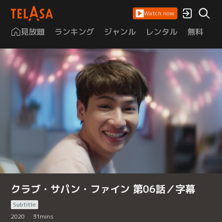
Watch now
見放題
ランキング
ジャンル
レンタル
無料
は
クラブ・サパン・ファイン 第06話／字幕
Subtitle
2020
31
mins