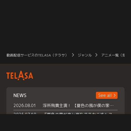
動画配信サービスのTELASA（テラサ）
ジャンル
アニメ一覧（見放
NEWS
See all
2026.08.01
浮所飛貴主演！ 【夏色の風が僕の家にやってきた】 本日よりテラサで独占配信スタート！
2026.07.18
『夏色の雲が恋と嵐をまきおこす』スペシャルメイキング 【Part1】2026年７月18日（土）23時30分～配信スタート！話題のシーンの裏側を大公開！豪華キャスト大集合！ 『武宮家 真夏の家族会議』開催！
2026.07.15
救命医・遥（今田）の《心揺さぶる過去》や、 麻酔科医・権野（船越英一郎）の《謎多きプライベート》など… 《知られざるエピソード》を独占配信！