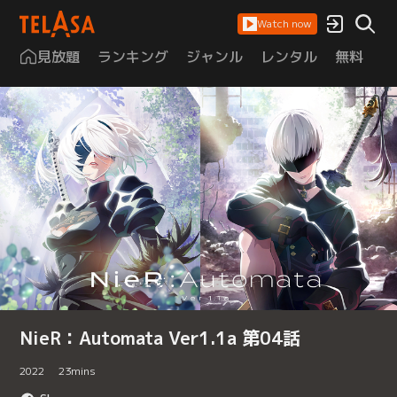
Watch now
見放題
ランキング
ジャンル
レンタル
無料
は
NieR：Automata Ver1.1a 第04話
2022
23
mins