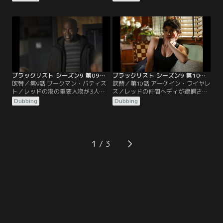
を起こす。このことをきっかけにFBI
薬の打ち過ぎで死亡する事件が起こ
を辞め、鎮痛剤に依存するようにな
る。レッドは世界で長年アスリート
ったレスラーは、町から町へ移って
のドーピング検査のすり抜けを手伝
は鎮痛剤を手に入れる生活を送る。
ってきたラズミック・マイヤーとい
う薬学博士が関係していると言う。
ブラックリスト シーズン9 第09話／吹替
ブラックリスト シーズン9 第10話／吹替
吹替／第9話 ブークマン・バティス
吹替／第10話 アーケイン・ワイヤレ
ト／レッドの港の重要人物が3人殺
ス／レッドの仲間へディが逮捕さ
され、レッドはチームに助けを求め
れ、レッドはチームに「シーアー」
Dubbing
Dubbing
る。さらに、リズを守れなかったデ
を捜査させる。逮捕されたヘディは
ンベをチームから外せと要望する
マーヴィンでも釈放させることがで
が、クーパーに断られる。デンべの
きず、検事側はレッドをを売れば身
情報では、殺された3人はレッドが
柄を守る、話さなければ最低でも刑
使う東海岸の4つの港の責任者であ
務所で20年だとヘディを脅す…。
1
り、次に狙われるのは最後の1人ロ
ウラーだと、レスラーと急行する
が…。