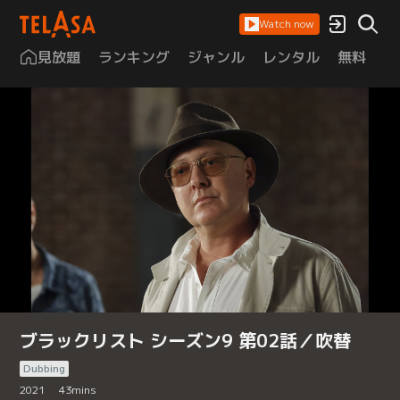
Watch now
見放題
ランキング
ジャンル
レンタル
無料
は
ブラックリスト シーズン9 第02話／吹替
Dubbing
2021
43
mins