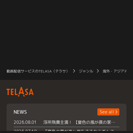
動画配信サービスのTELASA（テラサ）
ジャンル
海外・アジアドラ
NEWS
See all
2026.08.01
浮所飛貴主演！ 【夏色の風が僕の家にやってきた】 本日よりテラサで独占配信スタート！
2026.07.18
『夏色の雲が恋と嵐をまきおこす』スペシャルメイキング 【Part1】2026年７月18日（土）23時30分～配信スタート！話題のシーンの裏側を大公開！豪華キャスト大集合！ 『武宮家 真夏の家族会議』開催！