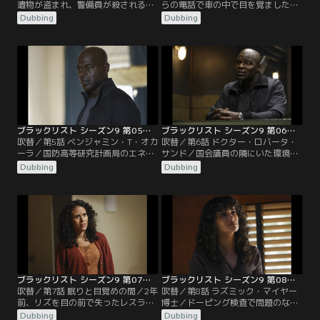
遺物が盗まれ、警備員が殺される事
らの電話で車の中で目を覚ましたク
件が起きる。レッドはブラックマー
ーパーは、なぜ駐車場で寝ていたか
Dubbing
Dubbing
ケットでその遺物を落札し、出品者
の記憶がなく、自分の銃から銃弾が
と会うことを画策する。その出品者
1発発射されていたようだった。妻
の正体は、レッドの詐欺の師匠であ
のかつての不倫相手ダグが殺された
り、過去にレッドを騙したロバー
ことを知ったクーパーは友人に自分
ト・ヴェスコだった。
の銃の弾道検査を頼むと、ダグを殺
したのは自分の銃から発射された銃
弾だったと分かる。
ブラックリスト シーズン9 第05話／吹替
ブラックリスト シーズン9 第06話／吹替
吹替／第5話 ベンジャミン・T・オカ
吹替／第6話 ドクター・ロバータ・
ーラ／国防高等研究計画局のエネル
サンド／国会議員の隣にいた環境保
ギー兵器が盗まれ、開発チームにい
護活動家が撃たれて死亡。当局は議
Dubbing
Dubbing
た科学者がその武器で1人ずつ殺さ
員を狙ったスナイパーのミスだと考
れる事件が起こる。事件現場で見つ
えるが、レッドは標的はもともと保
かったメモから容疑者の次の行き先
護活動家であると言う。
が判明し、さらに現場にある防犯カ
メラ映像には怪しい青いバンが映っ
ていた。
ブラックリスト シーズン9 第07話／吹替
ブラックリスト シーズン9 第08話／吹替
吹替／第7話 眠りと目覚めの間／2年
吹替／第8話 ラズミック・マイヤー
前、リズを目の前で失ったレスラー
博士／ドーピング検査で問題のなか
はレッドを追いかける途中で大事故
ったプロ・テニス選手が、ある日、
Dubbing
Dubbing