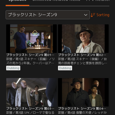
ブラックリスト シーズン9
Sorting
ブラックリスト シーズン9 第01話／吹替
ブラックリスト シーズン9 第02話／吹替
吹替／第1話 スキナー（前編）／リ
吹替／第2話 スキナー（後編）／台
ズの死から2年後。クーパーはアグ
湾の技術者チェンと家族を誘拐した
ネスの養父となり、レスラーはデト
「スキナー」は、家族を人質にチッ
Dubbing
Dubbing
ロイトに帰郷。アラムは友達と起業
プ製作用のソフトウェアをチェンに
し、パクはFBI教官に、デンベはFBI
盗ませる。DC支社にチェンが出社し
捜査官になっていた。潜入捜査で最
たことを知った、アラムたちはチェ
先端マイクロチップを盗もうとした
ンの身柄とソフトウェアを確保する
男を取り逃がしたデンベは大やけど
が、パナベイカーにソフトウェアを
を負い、相棒は射殺される事件が発
渡すよう迫る。
生し…。
ブラックリスト シーズン9 第03話／吹替
ブラックリスト シーズン9 第04話／吹替
吹替／第3話 SPK／ローマで聖なる
吹替／第4話 復讐の天使／レッドか