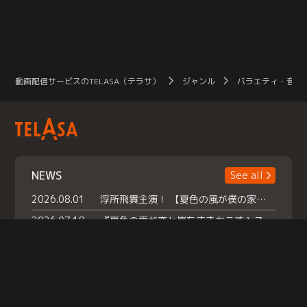
動画配信サービスのTELASA（テラサ）
ジャンル
バラエティ・音楽
NEWS
See all
2026.08.01
浮所飛貴主演！ 【夏色の風が僕の家にやってきた】 本日よりテラサで独占配信スタート！
2026.07.18
『夏色の雲が恋と嵐をまきおこす』スペシャルメイキング 【Part1】2026年７月18日（土）23時30分～配信スタート！話題のシーンの裏側を大公開！豪華キャスト大集合！ 『武宮家 真夏の家族会議』開催！
2026.07.15
救命医・遥（今田）の《心揺さぶる過去》や、 麻酔科医・権野（船越英一郎）の《謎多きプライベート》など… 《知られざるエピソード》を独占配信！