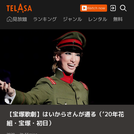
Watch now
見放題
ランキング
ジャンル
レンタル
無料
は
【宝塚歌劇】はいからさんが通る（’20年花
組・宝塚・初日）