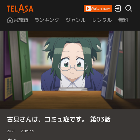
Watch now
見放題
ランキング
ジャンル
レンタル
無料
は
古見さんは、コミュ症です。 第03話
2021
23
mins