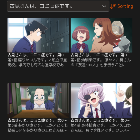
古見さんは、コミュ症です。
Sorting
古見さんは、コミュ症です。 第01話
古見さんは、コミュ症です。 第02話
第1話 喋りたいんです。／私立伊旦
第2話 幼馴染です。 ほか／古見さん
高校。県内でも有名な進学校であり
の「友達100人」を手伝うことにな
ながら、試験方法は面接のみ！合格
った只野くんは、クラスの“イケて
基準は…個性！そうここは、奇人！
るグループ”の山井さんにまず声を
変人！はぐれ者！クセの強いものだ
かけ、見事玉砕。続いて、コミュ力
けが集まる学校！！それに気づいて
モンスターであり幼馴染の長名なじ
いない新入生只野くんの目標は、周
みに話しかけるのだが、こちらも断
りの空気を読み、波風の立たない高
られてしまう。「人気者の古見さん
校生活を送ること。登校初日、そん
には自分の手助けが無くてもすぐ友
な只野くんが出会ったのは万人が振
達ができる」と話すなじみだった
り返る美少女・古見さん。
が、只野くんは…？
古見さんは、コミュ症です。 第03話
古見さんは、コミュ症です。 第04話
第3話 あがり症です。 ほか／とても
第4話 身体検査です。 ほか／矢田野
緊張しいなあがり症の上理さんは、
さんは、負けず嫌いです。クラスの
何故か古見さんに見つめられてい
マドンナであり、憧れであり、そし