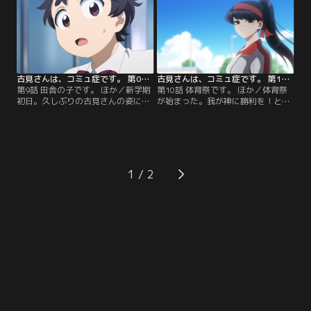
れるプールで泳いだり、みんなで勝
して古見さんとの距離がつかめない
負をしてみたり、楽しい時間が始ま
様子だったが、仲良くなりたい古見
った！テンションが上がったなじみ
さんは、勇気を出して晶ちゃんの脇
の後ろを走ってついていく古見さん
腹をくすぐりに行き…。
だったが、突然つまづいてしま
い…！？
古見さんは、コミュ症です。 第09話
古見さんは、コミュ症です。 第10話
第9話 田舎の子です。 ほか／新学期
第10話 体育祭です。 ほか／体育祭
初日。久しぶりの古見さんの姿に生
が始まった。我が神に勝利を！と一
徒たちは喜びを隠せなかった。そん
致団結する古見さんのクラス。「応
な中、井中さんだけが憂鬱そうな表
援」の仕方が分からず戸惑う古見さ
情。田舎者だとばれないように、夏
んだったが、只野くんを一生懸命応
休みデビューしていたのだった。古
援し、どうやら届いた様子。そして
見さんを都会のオンナと見定め、後
最後のクラス対抗リレー、第4走者
を付ける井中さん。自分のスタイル
の古見さんは、2年生の根津野さん
1
を貫く古見さんにあこがれを抱く
とトップ争いとなるが…。
が…？