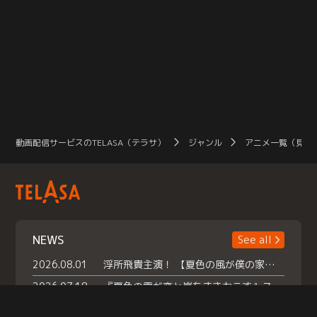
動画配信サービスのTELASA（テラサ）
ジャンル
アニメ一覧（見放
NEWS
See all
2026.08.01
浮所飛貴主演！ 【夏色の風が僕の家にやってきた】 本日よりテラサで独占配信スタート！
2026.07.18
『夏色の雲が恋と嵐をまきおこす』スペシャルメイキング 【Part1】2026年７月18日（土）23時30分～配信スタート！話題のシーンの裏側を大公開！豪華キャスト大集合！ 『武宮家 真夏の家族会議』開催！
2026.07.15
救命医・遥（今田）の《心揺さぶる過去》や、 麻酔科医・権野（船越英一郎）の《謎多きプライベート》など… 《知られざるエピソード》を独占配信！