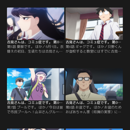
た…！耐えられずトイレの個室とい
て神である古見さんに勝つことが目
う絶対領域（パーソナルスペース）
標らしい。今回の勝負は身体測
に逃げ込むが、古見さんはトイレに
定。“ただの人”只野くんが高校生男
までついてくる！パニックになる上
子の平均値を次々と叩き出す中、古
理さん。古見さんが見つめていた理
見さんの測定結果は…！そして、古
由とは…？
見さんと（勝手に）競い合い、彼女
が出した結果と勝敗とは…！？
古見さんは、コミュ症です。 第05話
古見さんは、コミュ症です。 第06話
第5話 夏服です。 ほか／6月1日。衣
第6話 ギャグです。 ほか／只野くん
替えの初日、生徒たちは古見さんの
が登校すると教室にはすでに古見さ
夏服姿に見とれていた。山井さんを
んがいた。只野くんと目が合うと突
はじめ、周りの反応がいつもと違う
然震えだし、封筒を手渡してくる古
ことに気がついた古見さんは、不安
見さん。只野くんが緊張しながら封
な気持ちで教室に向かうが…。
筒を開けると、紙には「布団がフッ
トンだ」と書いてあり…？
古見さんは、コミュ症です。 第07話
古見さんは、コミュ症です。 第08話
第7話 プールです。 ほか／今日は皆
第8話 お盆です。 ほか／お盆のため
で市民プールへ！山井さんグループ
おばあちゃん家（将賀の実家）にき
も合流し、人数が増えて緊張する古
た古見さん。叔母と叔父、そして従
見さん。女子メンバーの水着が輝く
妹との久々の再開に距離感がいまい
中、大型スライダーで叫んだり、流
ち掴めない。従妹・晶ちゃんも緊張