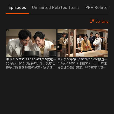
Episodes
Unlimited Related Items
PPV Related I
Sorting
キッチン革命（2023/03/25放送分）第01話
キッチン革命（2023/03/26放送分）第02話（最終話）
第1夜／1909（明治42）年、実験と
第2夜／1955（昭和30）年、日本住
数字が好きな10歳の少女・綾子は、
宅公団の設計課は、いつになくざわ
最愛の母・房枝（石田ひかり）を病
ついていた。新たに公団住宅を作る
気で失い、「お母さんのような人を
にあたって、設計課長の本郷義彦
助けたい」と決意。父・茂雄（杉本
（成田凌）が“お台所のマホ様”とよ
哲太）の反対を押し切り、東京女子
ばれる浜崎マホ（伊藤沙莉）に設計
医専に進学する。1926（大正15）
チームのアドバイザーを依頼したた
年、女子医専を卒業した綾子（葵わ
めだ。マホは、日本初の女性一級建
かな）は東京帝大医学部附属医院の
築士。海外育ちで日本の様式美を無
内科に入局。
視する曲者ともいわれていた。