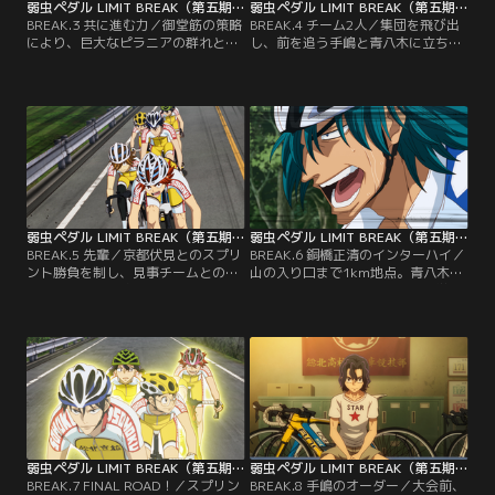
弱虫ペダル LIMIT BREAK（第五期） 第03話
弱虫ペダル LIMIT BREAK（第五期） 第04話
BREAK.3 共に進む力／御堂筋の策略
BREAK.4 チーム2人／集団を飛び出
により、巨大なピラニアの群れとな
し、前を追う手嶋と青八木に立ち塞
った最終集団。次々と先行する選手
がる京都伏見。山口は、御堂筋から
を飲み込み、ついには協調していた
託されたフェイズを完遂するため、
総北と箱根学園へと襲いかかる！動
手嶋と青八木に条件付きのスプリン
揺と混乱の中、集団に飲み込まれて
ト勝負を仕掛けてきた。クライマー
しまった手嶋。必死に協調相手を探
の手嶋には不利な勝負だが、受けな
すが、御堂筋の裏切りにあった集団
ければ前には進めない。
は失速してしまう。しかし、助けに
来た青八木と合流し、手嶋に一筋の
光が差し込んだ。
弱虫ペダル LIMIT BREAK（第五期） 第05話
弱虫ペダル LIMIT BREAK（第五期） 第06話
BREAK.5 先輩／京都伏見とのスプリ
BREAK.6 銅橋正清のインターハイ／
ント勝負を制し、見事チームとの合
山の入り口まで1km地点。青八木の
流を果たした手嶋と青八木。6人全
決死の引きにより、先頭の箱根学園
員でのレースを楽しむ坂道たちだ
に追いついた総北。食らいつく鏑木
が、その時間は長くは続かない。箱
とのスプリントバトルで消耗した銅
根学園に追いつくため、全力でチー
橋は、限界が近づき、意識がトビな
ムを引く青八木の脚は、前日からの
がらも、一心不乱にチームを先導し
痛みで限界が近づいていた。そんな
ていた。かつては初めてのインター
先輩の背中を見て、涙が止まらない
ハイを恐れ、真波や荒北から必死に
鏑木。
感想を聞き出していた銅橋。だが、
今は…。
弱虫ペダル LIMIT BREAK（第五期） 第07話
弱虫ペダル LIMIT BREAK（第五期） 第08話
BREAK.7 FINAL ROAD！／スプリン
BREAK.8 手嶋のオーダー／大会前、