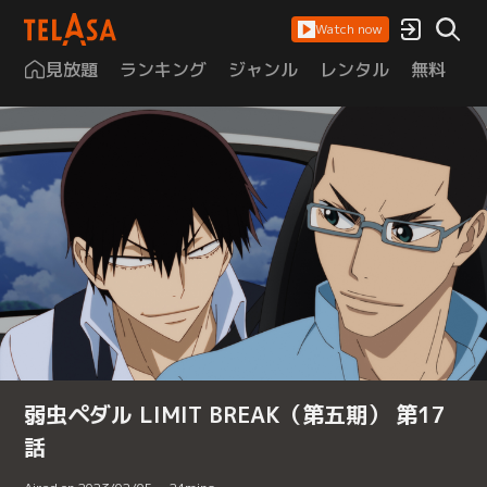
Watch now
見放題
ランキング
ジャンル
レンタル
無料
は
弱虫ペダル LIMIT BREAK（第五期） 第17
話