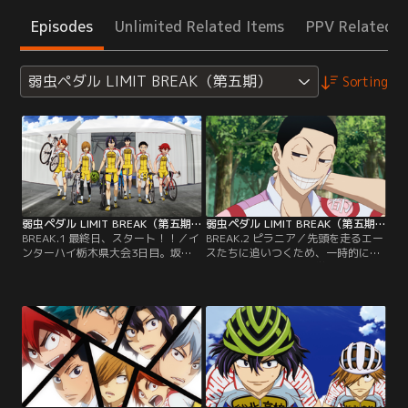
Episodes
Unlimited Related Items
PPV Related I
弱虫ペダル LIMIT BREAK（第五期）
Sorting
弱虫ペダル LIMIT BREAK（第五期） 第01話
弱虫ペダル LIMIT BREAK（第五期） 第02話
BREAK.1 最終日、スタート！！／イ
BREAK.2 ピラニア／先頭を走るエー
ンターハイ栃木県大会3日目。坂道
スたちに追いつくため、一時的に協
たち総北の連覇を懸けた大会は、つ
調して走る総北と箱根学園。そこ
いに最終日を迎えた。スタート前、
へ、先行していた京都伏見の御堂筋
キャプテンの手嶋を中心に士気を高
と水田が落ちてきた。レース早々の
めるチーム総北。御堂筋率いる京都
失速に驚き、理由を問い詰める鳴
伏見も、全員がボーズという異様な
子。しかし、御堂筋は後方、熊本台
スタイルで現れ、覚悟を見せる。寝
一の井瀬を使い、密かにフェイズを
坊した真波も何とか間に合い、最終
進めていた。一方、御堂筋から今回
日のレースがついにスタート！先頭
のフェイズの重要な役割を任されて
争いに加勢するため…。
いた山口は…。