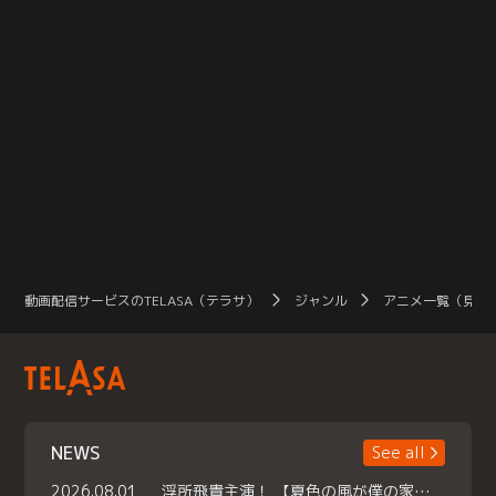
動画配信サービスのTELASA（テラサ）
ジャンル
アニメ一覧（見放
NEWS
See all
2026.08.01
浮所飛貴主演！ 【夏色の風が僕の家にやってきた】 本日よりテラサで独占配信スタート！