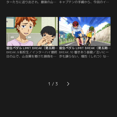
ターたちに送り出され、最後の山へ
キャプテンの手嶋から、今回のイン
と突入した坂道たち。4人のクライ
ターハイでは「山のエースを外す」
マーがいる箱根学園から、次々と総
と言い渡されていた坂道。山でのフ
攻撃を受ける総北だが、オールラウ
ァーストアタックで、箱根学園の強
ンダーに転向した鳴子の活躍もあ
敵、真波を早めに潰すためのオーダ
り、何とかその場をしのぐ。しか
ーだ。しかし、泉田のスプリントに
し、峠の合間にある平坦道にさしか
よって予想外に開いた距離を埋める
かかると、箱根学園キャプテンの泉
ため、手嶋は自らを犠牲にしてチー
田がチームを引いて一気に加速！
ムを引く。
弱虫ペダル LIMIT BREAK（第五期） 第09話
弱虫ペダル LIMIT BREAK（第五期） 第10話
BREAK.9 転校生／インターハイ最終
BREAK.10 響きあう振動／互いに一
日の山で、山岳賞を懸けた勝負を手
歩も譲らない、熾烈（しれつ）な山
嶋に持ちかける葦木場。小学生の
岳賞争いを繰り広げてゆく手嶋と葦
頃、転校生だった葦木場は、音楽を
木場。しかし、葦木場に必死で食ら
通じて手嶋と仲良くなり、中学の時
いつく手嶋の脚は既に限界が近づい
には同じ自転車部で走っていた。レ
ていた。ロードレースでは平凡な実
ースで中々結果を出せない二人だっ
力といわれた手嶋だが、一歩一歩努
たが、手嶋は密かに葦木場の中に眠
力する、実力を超えて無理をする走
1
る才能に気付き、山岳賞を獲らせた
りこそ自分の必殺技だと信じ、ペダ
いと考えていた。
ルを回す。