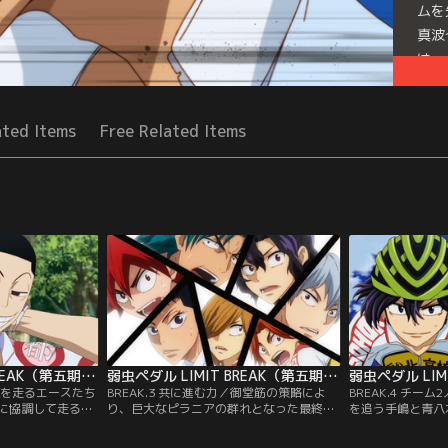
ムを
真波
は…
Seri
ated Items
Free Related Items
弱虫ペダル LIMIT BREAK（第五期） 第02話
弱虫ペダル LIMIT BREAK（第五期） 第03話
先頭を走るエースたち
BREAK.3 共に進む力／御堂筋の策略によ
BREAK.4 チー
に協調して走る総
り、巨大なピラニアの群れとなった最終集
を追う手嶋と青八
先行していた京都
団。次々と先行する選手を飲み込み、つい
見。山口は、御堂
ちてきた。レース
には協調していた総北と箱根学園へと襲い
を完遂するため、