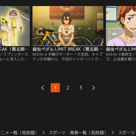
を問い詰める鳴
かかる！動揺と混乱の中、集団に飲み込ま
のスプリント勝負
方、熊本台一の井
れてしまった手嶋。必死に協調相手を探す
マーの手嶋には不
ズを進めていた。
が、御堂筋の裏切りにあった集団は失速し
れば前には進めな
フェイズの重要な
てしまう。しかし、助けに来た青八木と合
は…。
流し、手嶋に一筋の光が差し込んだ。
弱虫ペダル LIMIT BREAK（第五期） 第07話
弱虫ペダル LIMIT BREAK（第五期） 第08話
OAD！／スプリンターた
BREAK.8 手嶋のオーダー／大会前、キャプ
BREAK.9 転
山へと突入した坂
テンの手嶋から、今回のインターハイでは
で、山岳賞を懸け
ーがいる箱根学園
「山のエースを外す」と言い渡されていた
る葦木場。小学生
ける総北だが、オ
坂道。山でのファーストアタックで、箱根
場は、音楽を通じ
た鳴子の活躍もあ
学園の強敵、真波を早めに潰すためのオー
学の時には同じ自
ぐ。しかし、峠の
ダーだ。しかし、泉田のスプリントによっ
ースで中々結果を
かかかると、箱根
て予想外に開いた距離を埋めるため、手嶋
手嶋は密かに葦木
1
2
3
チームを引いて一
は自らを犠牲にしてチームを引く。
き、山岳賞を獲ら
アニメ一覧（見放題）
スポーツ・青春一覧（見放題）
スポーツ