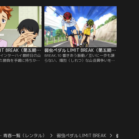
を仕掛けてきた。クライ
い。箱根学園に追いつくため、全力でチー
利な勝負だが、受けなけ
ムを引く青八木の脚は、前日からの痛みで
い。
限界が近づいていた。そんな先輩の背中を
見て、涙が止まらない鏑木。
弱虫ペダル LIMIT BREAK（第五期） 第09話
弱虫ペダル LIMIT BREAK（第五期） 第10話
校生／インターハイ最終日の山
BREAK.10 響きあう振動／互いに一歩も譲
た勝負を手嶋に持ちかけ
らない、熾烈（しれつ）な山岳賞争いを繰
の頃、転校生だった葦木
り広げてゆく手嶋と葦木場。しかし、葦木
て手嶋と仲良くなり、中
場に必死で食らいつく手嶋の脚は既に限界
転車部で走っていた。レ
が近づいていた。ロードレースでは平凡な
出せない二人だったが、
実力といわれた手嶋だが、一歩一歩努力す
場の中に眠る才能に気付
る、実力を超えて無理をする走りこそ自分
せたいと考えていた。
の必殺技だと信じ、ペダルを回す。
・青春一覧（レンタル）
弱虫ペダル LIMIT BREAK
弱虫ペダル L