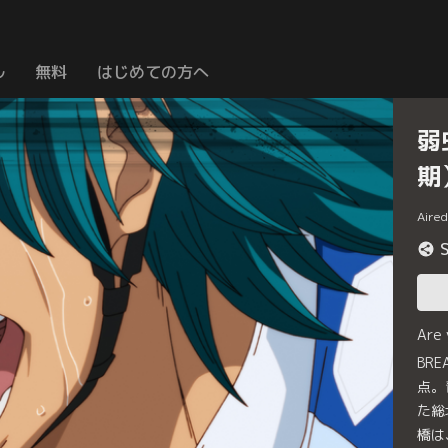
ル
無料
はじめての方へ
弱
期
Aire
Are
BR
点。
た総
橋は