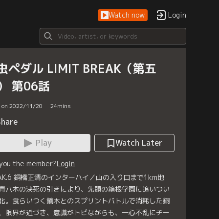
Watch now
Login
虫ペダル LIMIT BREAK（第五
） 第06話
d on 2022/11/20
24
mins
Share
Play
Watch Later
 you the member?
Login
EAK.6 銅橋正清のインターハイ／山の入り口まで1km地
青八木の決死の引きにより、先頭の箱根学園に追いつい
北。食らいつく鏑木とのスプリントバトルで消耗した銅
、限界が近づき、意識がトビながらも、一心不乱にチー