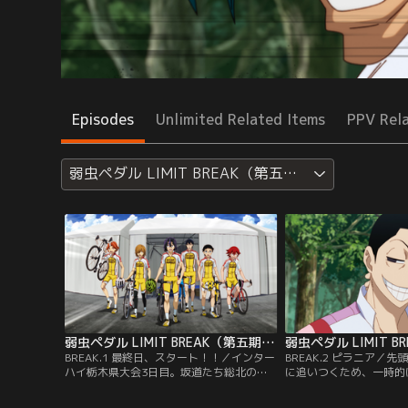
Episodes
Unlimited Related Items
PPV Rel
弱虫ペダル LIMIT BREAK（第五期）
弱虫ペダル LIMIT BREAK（第五期） 第01話
BREAK.1 最終日、スタート！！／インター
BREAK.2 ピラニア／
ハイ栃木県大会3日目。坂道たち総北の連
に追いつくため、一時的
覇を懸けた大会は、ついに最終日を迎え
北と箱根学園。そこへ、
た。スタート前、キャプテンの手嶋を中心
伏見の御堂筋と水田が落