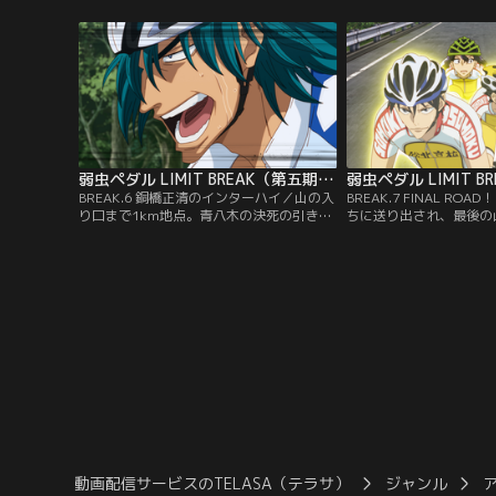
に士気を高めるチーム総北。御堂筋率いる
早々の失速に驚き、理由
京都伏見も、全員がボーズという異様なス
子。しかし、御堂筋は後
タイルで現れ、覚悟を見せる。寝坊した真
瀬を使い、密かにフェイ
波も何とか間に合い、最終日のレースがつ
一方、御堂筋から今回の
いにスタート！先頭争いに加勢するた
役割を任されていた山口
め…。
弱虫ペダル LIMIT BREAK（第五期） 第06話
BREAK.6 銅橋正清のインターハイ／山の入
BREAK.7 FINAL R
り口まで1km地点。青八木の決死の引きに
ちに送り出され、最後の
より、先頭の箱根学園に追いついた総北。
道たち。4人のクライマ
食らいつく鏑木とのスプリントバトルで消
から、次々と総攻撃を受
耗した銅橋は、限界が近づき、意識がトビ
ールラウンダーに転向し
ながらも、一心不乱にチームを先導してい
り、何とかその場をしの
た。かつては初めてのインターハイを恐
合間にある平坦道にさし
れ、真波や荒北から必死に感想を聞き出し
学園キャプテンの泉田が
ていた銅橋。だが、今は…。
気に加速！
動画配信サービスのTELASA（テラサ）
ジャンル