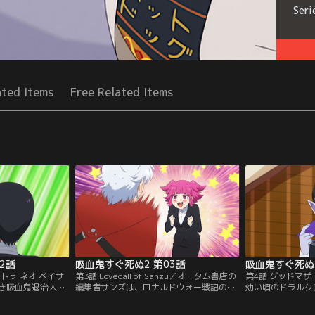
Seri
ated Items
Free Related Items
2話
吸血鬼すぐ死ぬ2 第03話
吸血鬼すぐ死ぬ2
 トゥ ネオ ベイサ
第3話 Lovecall of Sanzu／オータム書店の
第4話 グッドマ
き吸血鬼退治人・
編集者サンズは、ロナルドウォー戦記の大
幼い頃のドラルク
にやってきた。ロ
ファン。担当交代をかけて何度もフクマに
とあまり会えなか
い後輩を歓迎する
決闘を申し込むが一度も勝てず、直接交渉
夢を見たドラルク