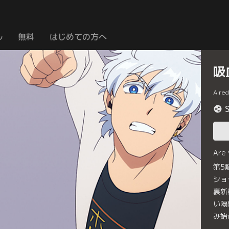
ル
無料
はじめての方へ
吸
Aire
Are
第5
ショ
裏新
い隔
み始