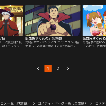
度を崩さない。討
しようと事務所を訪れる。しかし憧れのロ
どもになっていた
らに実力を見せつ
ナルドを前に、緊張のあまり暴走してしま
ってきたため、咄
提供：バンダイチ
う。【提供：バンダイチャンネル】
ることにする。【
ル】
7話
吸血鬼すぐ死ぬ2 第08話
吸血鬼すぐ死ぬ2
 it！！！／無差別に吸
第8話 オオ・ゼンラ／コゼンラニウムが巨
第9話 夢の国BB
・靴下コレクショ
大化し、新横浜を歩き回る事件が発生。な
いにより、昏睡状
血鬼は己の所有物
んとか動きを止めようと試みるロナルドた
夫を助けるため、
方取られただけで
ちだが、攻撃を受けると防衛本能により尻
ョンは武々夫の夢
。ドラルクを皮切
がさらに巨大化してしまう。窮地に陥るロ
こすことにする。
が次々に靴下を奪
ナルドたちの前にゼンラニウムが現
夢の世界にロナル
バンダイチャンネ
れ……？【提供：バンダイチャンネル】
供：バンダイチャ
1
2
アニメ一覧（見放題）
コメディ・ギャグ一覧（見放題）
コメデ