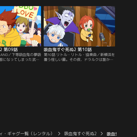
。ロナルドが事務所に帰
電波も届かない隔絶された空間に絶望--す
嗟にドラルクの弟を名乗
ると思いきや、4人は状況を楽しみ始め
提供：バンダイチャンネ
る。【提供：バンダイチャンネル】
 第09話
吸血鬼すぐ死ぬ2 第10話
OLAND／下等吸血鬼の夢吸
第10話 リトル・リトル・協奏曲／新横浜を
態になってしまった武々
覆う怪しい霧。その夜、ドラルクは誰かに
ロナルドとドラルク、ジ
叩き起こされる。棺桶から出るとそこにい
の世界に入り、中から起
たのは子供になったロナルドだった。ヒナ
だが現実とはかけ離れた
イチに助けを求めるが、こちらも赤ちゃん
ドたちは困惑する。【提
に。慌てて退治人ギルドへ駆け込むがそこ
ンネル】
も子供だらけで……？【提供：バンダイチ
ャンネル】
ィ・ギャグ一覧（レンタル）
吸血鬼すぐ死ぬ2
吸血鬼すぐ死ぬ2