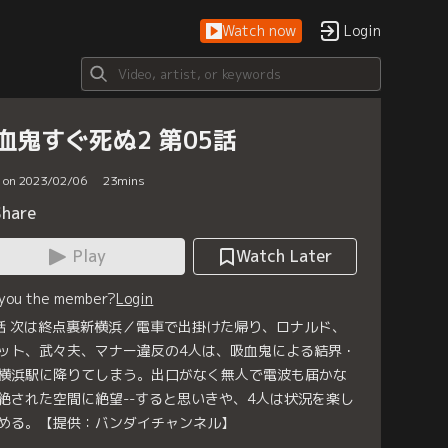
Watch now
Login
血鬼すぐ死ぬ2 第05話
d on 2023/02/06
23
mins
Share
Play
Watch Later
 you the member?
Login
話 次は終点裏新横浜／電車で出掛けた帰り、ロナルド、
ット、武々夫、マナー違反の4人は、吸血鬼による結界・
横浜駅に降りてしまう。出口がなく無人で電波も届かな
絶された空間に絶望--すると思いきや、4人は状況を楽し
める。【提供：バンダイチャンネル】