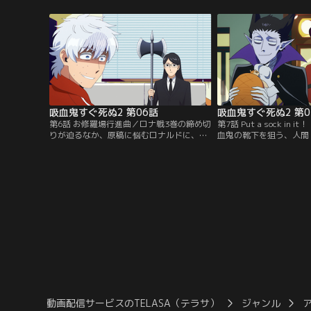
クにイライラするロナルドと心配するジョ
が、ミカヅキは冷めた態
ン。一方ドラルクは泊めてくれる人を探し
伐要請が入り、ロナルド
て退治人ギルドを訪れていた。【提供：バ
けようとするが……？【
ンダイチャンネル】
ャンネル】
吸血鬼すぐ死ぬ2 第06話
吸血鬼すぐ死ぬ2 第0
第6話 お修羅場行進曲／ロナ戦3巻の締め切
第7話 Put a sock in
りが迫るなか、原稿に悩むロナルドに、フ
血鬼の靴下を狙う、人間
クマは編集部にある特別執筆室での缶詰作
ン。ドラルクいわく、吸
業を提案する。大作家のようだと期待して
に執着するため靴下を片
了承するロナルドだったが、そこにはベル
衰弱死してしまうという
トコンベアに乗った机とタイマーがあ
りに新横浜の吸血鬼たち
り……？【提供：バンダイチャンネル】
われてしまう。【提供：
ル】
動画配信サービスのTELASA（テラサ）
ジャンル