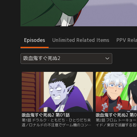
Episodes
Unlimited Related Items
PPV Rel
吸血鬼すぐ死ぬ2
吸血鬼すぐ死ぬ2 第01話
吸血鬼すぐ死ぬ2 第0
第1話 ドラルク・ともだち・ひとりだち未
第2話 フロム トーキョー
遂／ロナルドの不注意でゲーム機のコンセ
イド／東京で活躍する若
ントを抜かれてしまい、拗ねたドラルクは
籠目原ミカヅキが新横浜
事務所を出ていった。帰ってこないドラル
ナルドたちは滅多に来な