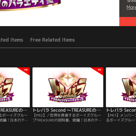
Mor
Seri
ated Items
Free Related Items
トレバラ Second ～TREASUREのバラエティ塾～ 【PR3】
トレバラ Second ～TREASUREのバラエティ塾～ 【PR2】
するボーイズグルー
【PR2】／世界を席巻するボーイズグルー
【PR1】メンバ
、続編！日本のテレ
プTREASUREの冠特番、続編！日本のテレ
るボーイズグループ
を目指し
ビ番組でのさらなる活躍を目指し
続編！日本のテレ
なお題に挑戦！
TREASUREがさまざまなお題に挑戦！
を目指しTREAS
【PR】
戦！