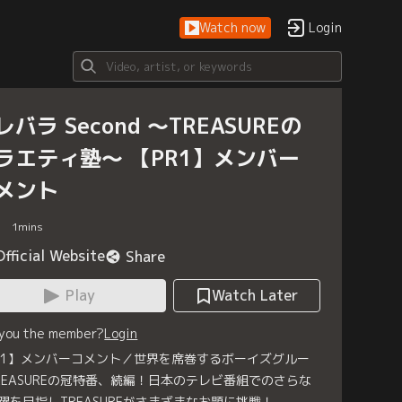
Watch now
Login
レバラ Second ～TREASUREの
ラエティ塾～ 【PR1】メンバー
メント
1
mins
Official Website
Share
Play
Watch Later
 you the member?
Login
R1】メンバーコメント／世界を席巻するボーイズグルー
REASUREの冠特番、続編！日本のテレビ番組でのさらな
躍を目指しTREASUREがさまざまなお題に挑戦！