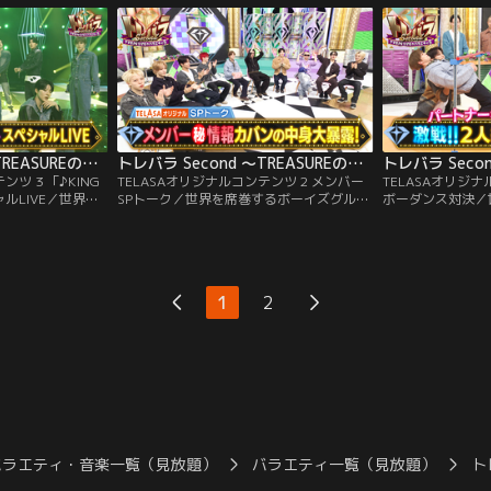
トレバラ Second ～TREASUREのバラエティ塾～ TELASAオリジナルコンテンツ 3 「♪KING KONG -JP Ver.」スペシャルLIVE
トレバラ Second ～TREASUREのバラエティ塾～ TELASAオリジナルコンテンツ 2 メンバーSPトーク
ンツ 3 「♪KING
TELASAオリジナルコンテンツ 2 メンバー
TELASAオリジナ
シャルLIVE／世界を
SPトーク／世界を席巻するボーイズグルー
ボーダンス対決／
REASUREの冠
プTREASUREの冠特番！大好評だった第1
グループTREAS
弾放送から2年…待
弾放送から2年…待望の続編！メンバーだ
た第1弾放送から
域で1位を獲得した
けでのスペシャルトークをTELASA独占配
シーン「2人組リ
er.」スペシャルLIVE
信！メンバーが今ハマっている事や、出て
TELASA独占配
高難度のダンスブレ
みたい日本の番組、さらにメンバーのカバ
う1人がそれを後
1
2
ンの中身まで！？ここでしか聞けないスペ
より低いバーをく
シャルトークが！
勝利！
バラエティ・音楽一覧（見放題）
バラエティ一覧（見放題）
ト