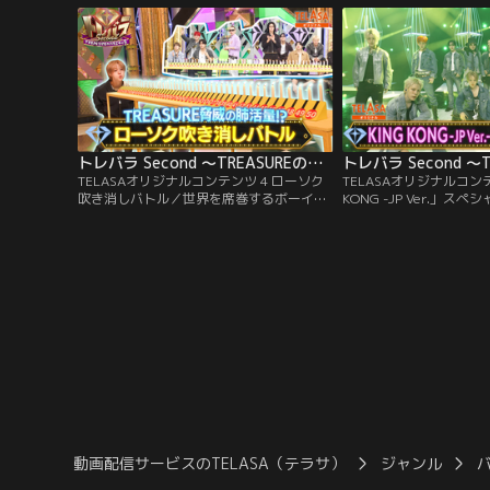
トレバラ Second ～TREASUREのバラエティ塾～ TELASAオリジナルコンテンツ 4 ローソク吹き消しバトル
TELASAオリジナルコンテンツ 4 ローソク
TELASAオリジナルコンテ
吹き消しバトル／世界を席巻するボーイズ
KONG -JP Ver.」スペ
グループTREASUREの冠特番！大好評だっ
席巻するボーイズグループT
た第1弾放送から2年…待望の続編！未公開
特番！大好評だった第1
シーン「ローソク吹き消しバトル」を
望の続編！18の国と地
TELASA独占配信！1列に並んだローソクを
「♪KING KONG -JP V
ひと息で何本消せるのか、メンバー全員参
をTELASA独占配信！
加で対決！TREASUREの驚異の肺活量が明
イクにも注目！
らかに！？
動画配信サービスのTELASA（テラサ）
ジャンル