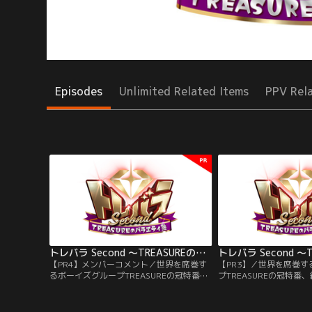
Episodes
Unlimited Related Items
PPV Rel
トレバラ Second ～TREASUREのバラエティ塾～ 【PR4】メンバーコメント
【PR4】メンバーコメント／世界を席巻す
【PR3】／世界を席巻
るボーイズグループTREASUREの冠特番、
プTREASUREの冠特番
続編！日本のテレビ番組でのさらなる活躍
ビ番組でのさらなる活躍
を目指しTREASUREがさまざまなお題に挑
TREASUREがさまざま
戦！【メンバーコメント】
【PR】