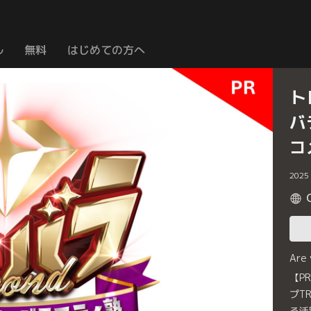
ル
無料
はじめての方へ
ト
バ
コ
2025
Are
【P
プT
る活