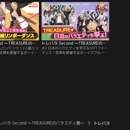
独占配信！TREASUREが写っている写真の
ある部分がゆっくり変化！どこが変わった
か気づけるか！？メンバー大苦戦…！！
トレバラ Second ～TREASUREのバラエティ塾～ TELASAオリジナルコンテンツ 1 2人組リンボーダンス対決
トレバラ Second ～TREASUREのバラエティ塾～ ＃2 日本のバラエティを学ぶ＆SPパフォーマンス
ルコンテンツ 1 2人組リン
＃2 日本のバラエティを学ぶ＆SPパフォー
世界を席巻するボーイズ
マンス／世界を席巻するボーイズグループ
UREの冠特番！大好評だっ
TREASUREの冠特番！大好評だった第1弾
2年…待望の続編！未公開
放送から2年…待望の続編！5：5のチーム
ンボーダンス対決」を
に分かれ、日本のテレビの定番ゲームを通
信！1人がバーをくぐり、も
じて、「日本のバラエティ」を学んでもら
ろから支えてフォロー！
います！ 最終的により多くのポイントを獲
ぐり抜けられたチームの
得したチームが、トレジャーつまりお宝の
ご褒美をゲット。
レバラ Second ～TREASUREのバラエティ塾～
トレバラ Second