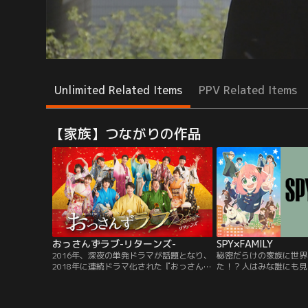
Unlimited Related Items
PPV Related Items
【家族】つながりの作品
おっさんずラブ-リターンズ-
SPY×FAMILY
2016年、深夜の単発ドラマが話題となり、
秘密だらけの家族に世界
2018年に連続ドラマ化された『おっさんず
た！？人はみな誰にも見
ラブ』。日本のみならず、世界中で社会現
いる--。世界各国が水
象を巻き起こし、以降も映画化、パラレル
を繰り広げていた時代。
ワールドドラマ『おっさんずラブ-in the
ア”と西国“ウェスタリ