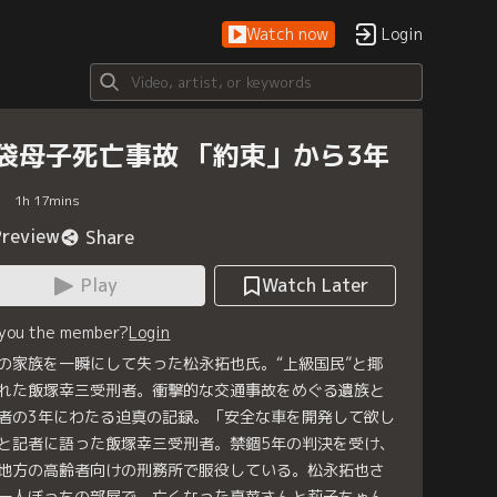
Watch now
Login
袋母子死亡事故 「約束」から3年
1
h
17
mins
Preview
Share
Play
Watch Later
 you the member?
Login
の家族を一瞬にして失った松永拓也氏。“上級国民”と揶
れた飯塚幸三受刑者。衝撃的な交通事故をめぐる遺族と
者の3年にわたる迫真の記録。「安全な車を開発して欲し
と記者に語った飯塚幸三受刑者。禁錮5年の判決を受け、
地方の高齢者向けの刑務所で服役している。松永拓也さ
一人ぼっちの部屋で、亡くなった真菜さんと莉子ちゃん