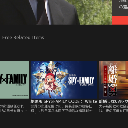
の遺
Free Related Items
劇場版 SPY×FAMILY CODE： White
の命運は託され
世界の命運を賭けた、偽装家族の極秘任
大手新聞社の社会
せぬ自分を持って
務！世界各国が水面下で熾烈な情報戦を繰
は、妻の不倫を目
面下で熾烈な情報戦
り広げていた時代。西国（ウェスタリス）
異動し在宅ワーク
東国“オスタニ
の情報局対東課＜WISE（ワイズ）＞の敏腕
親権を獲得するべ
ス”は、十数年間にわ
諜報員エージェントの＜黄昏（たそがれ）
が、相談した敏腕