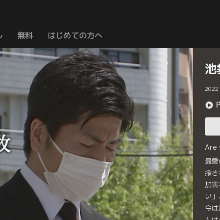
ル
無料
はじめての方へ
池
2022
Are
最愛
揄さ
加害
い」
今は
んは