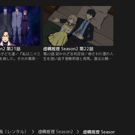
イイングメッセージは真
件を借りていた。大家の紺野和幸は、車に
に仕立てるために書いた
はねられてもケガをせず、事故物件にも動
になっていく残酷な真相
じない六花を不思議に思い、引越しの経緯
るのか……。【提供：バ
や自殺者についての質問をするのだ
】
が……。【提供：バンダイチャンネル】
n2 第21話
虚構推理 Season2 第22話
えぬ子ども達／『私は二十三
第22話 招かれざる判定役／殺された澄の人
を殺した。それが真実で
生を思い返す音無莉音と亮馬。澄は父親の
そして、その課題に最も
音無伝次郎の方針に従って生きてきた。人
に遺産相続の優先権を与
生を捧げてグループを発展させてきたが、
した課題に向き合う親族
その成功法則は続かず崩壊寸前まで迫って
琴子はふと疑問を投げか
しまった。そんな時、澄の殺人事件が起き
一の子供達全員にアリバ
てグループは助かった。莉音はその経過か
か？事態は思わぬ展開を
ら事件の真相がわかったかもしれないと言
供：バンダイチャンネ
い……！？【提供：バンダイチャンネル】
覧（レンタル）
虚構推理 Season2
虚構推理 Season2 第16話