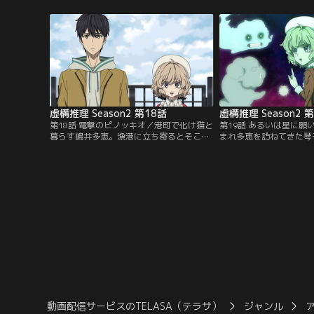
の人形が落ちているという。正体を突き止
に移り住んだ。その町中
めるため、九郎と一緒に調査へ向かうこと
時、昌幸の目に飛び込ん
する琴子だが…怪異たちの秩序を守るた
もあの雪女と同じ容姿を
め、知恵の神・琴子の推理が始まる！【提
で……！？【提供：バン
供：バンダイチャンネル】
虚構推理 Season2 第18話
虚構推理 Season2 
第18話 電撃のピノッキオ／港町で化け猫と
第19話 あるいは星に願
暮らす嶋井多恵。漁港に立ち寄るとそこに
まれ多恵を訪ねてきた琴
は大量の魚の死骸が打ち上げられており、
撃で無差別に魚をショッ
町民たちは「善太の祟り」と恐れていた。
形は、この地に落ちた「
亡くなった孫の姿を木の人形に模して死ん
秘められており、この世
だ戸平善太。夜中に歩き回るようになった
い力を持つことが分かっ
木の人形。まるでピノッキオの童話が連想
排除に取り掛かる琴子た
されるような異変が起きていて……。【提
ある秘密が隠されていて
供：バンダイチャンネル】
バンダイチャンネル】
動画配信サービスのTELASA（テラサ）
ジャンル