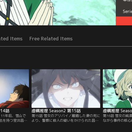
Seri
ated Items
Free Related Items
第14話
虚構推理 Season2 第15話
虚構推理 Seaso
／11年前、雪山で
第15話 雪女のアリバイ／離婚した妻の死に
第16話 雪女の
去を持つ室井昌
より、警察に殺人の疑いをかけられた昌
ながら事件の核心
、極度の人間不信
幸。遺体の手のひらには、昌幸に不利とな
犯人は分かってい
会った山の麓の町
るダイイングメッセージも見つかった。無
昌幸はすでに殺人