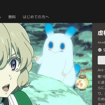
ル
無料
はじめての方へ
虚
Aire
Are
第1
に迫
らに
り、
ため
幸は