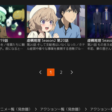
を散策している
実を証明できるアリバイの証人は殺人時刻
も脱しており、ダ
できたのは偶然に
に一緒いた雪女のみ。しかし、怪異が警察
犯人が昌幸を犯人
した女性
に証言するわけにもいかない。真犯人を見
ものだと。明らか
ダイチャンネル】
つけるため雪女は琴子の力を頼ることに。
に昌幸は耐えられ
【提供：バンダイチャンネル】
ンダイチャンネル
第19話
虚構推理 Season2 第20話
虚構推理 Seaso
いを／怪異たちに頼
第20話 そして支配者はいなくなった／ホテ
第21話 もの言
子。夜になると電
ル経営や様々な事業を展開する音無グルー
年前、妻の澄さん
ク死させる木の人
プの会長・音無剛一が、密に琴子との面会
あると説明せよ。
ある異物」の力が
を申し出る。剛一は、かつて路上強盗によ
うまく応じたもの
の理とは相いれな
って妻を亡くした事件について、自分が黒
える』。剛一が出
た。早速、人形の
幕だったと告げる。そして余命が僅かとな
たちであったが、
ちだが、人形には
った今、自分が殺人犯である真実を子供た
ける。偶然にも剛
1
2
……！？【提供：
ちに詳らかにしたいのだ…と琴子に願い出
イがあるのはなぜ
る。【提供：バンダイチャンネル】
迎えて……。【提
ル】
アニメ一覧（見放題）
アクション一覧（見放題）
アクション一