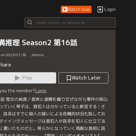
Watch now
Login
構推理 Season2 第16話
d on 2023/01/30
24
mins
Share
Play
Watch Later
 you the member?
Login
6話 雪女の純真／真実と虚構を織り交ぜながら事件の核心
っていく琴子は、真犯人は分かっていると断言する！さ
、昌幸はすでに殺人の疑いによる危機的状況も脱してお
ダイイングメッセージは真犯人が昌幸を犯人に仕立てる
に書いたものだと。明らかになっていく残酷な真相に昌
耐えられるのか……。【提供：バンダイチャンネル】