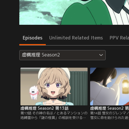
Episodes
Unlimited Related Items
PPV Rel
虚構推理 Season2
虚構推理 Season2 第13話
虚構推理 Season2 
第13話 その神の名は／とあるマンションの
第14話 雪女のジレンマ
地縛霊から「謎の怪異」の相談を受ける琴
雪女に命を助けられた過
子。夜な夜なマンションの空き部屋から怪
幸。仲間と妻に裏切られ
音が聞こえ、そこには四本腕の人非ざる姿
に陥った彼は、雪女と出