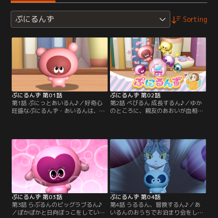
ぷにるんず
Sorting
ぷにるんず 第01話
ぷにるんず 第02話
第1話 ぷにっとあいるん♪／好奇心
第2話 べびるん 成長するん♪／ゆか
旺盛なぷにるんず・あいるんは、小
のところに、親友のあおいが血相を
学4年生の女の子・ゆかと一緒にく
変えてやってきた。ぷにるんずの赤
らしている。今日も、ぷにぷにの
ちゃん『べびるん』をひろったのだ
『あっぷにぱい』を作ってもらい大
が、どうしていいかわからず、ゆか
満足のあいるん。すると、ゆかのパ
に相談に来たらしい。お風呂やごは
パの叫び声が聞こえてきた。新しい
ん、ぷっきんぐなど、あおいにぷに
パンのアイディアが浮かばずに悩ん
るんずのお世話の仕方を教えるゆか
でいるパパ。ゆかの家は、町のパン
とあいるん。すると、べびるんは、
屋さんなのだ。さっそく友だちのぷ
『きいるん』へと成長した。
にるんずを呼び…。
ぷにるんず 第03話
ぷにるんず 第04話
第3話 らぶるんのビッグラブるん♪
第4話 うるるん、冒険するん♪／あ
／ぽかぽかと日向ぼっこをしている
いるんのおうちでお泊まり会をして