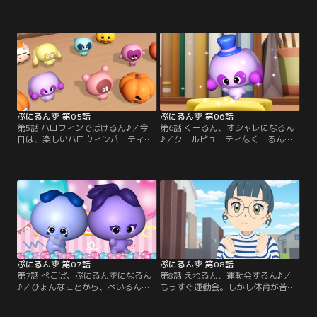
あいるんたち。そこには、大量のべ
いるぷにるんず。楽しい時間を過ご
びぷにもいた。どうやら、らぶるん
して、今はぐっすりと夢の中。しば
の魅力に引きよせられて、集まって
らくして、おなかをすかせたうるる
きたらしい。その後も、どんどん増
んが目を覚ました。起こそうとして
えていくべびぷにを、一生懸命お世
も、だれも起きないぷにるんず。う
話をするあいるんたち。ゆかもぷっ
るるんは勇気を出して、一人でごは
きんぐで食べ物を作って手伝うが、
んを探す冒険に出る。一方、うるる
べびぷには増える一方で……。
んがいないことに気づいたあいるん
たちは…。
ぷにるんず 第05話
ぷにるんず 第06話
第5話 ハロウィンでばけるん♪／今
第6話 くーるん、オシャレになるん
日は、楽しいハロウィンパーティ
♪／クールビューティなくーるんに
ー。ぷにるんずも仮装して、大盛り
影響され、オシャレに目ざめたあい
上がり。さらにパパとママからパン
るん。あいるんはくーるんと一緒
プキングミをもらって、ごきげんな
に、ぷにるんずの世界にあるマーケ
あいるんたち。しかし、楽しそうな
ットへ買い物に。ちょうネクタイや
ぷにるんずを見つめる怪しい影
王冠など、オシャレなアイテムをそ
が……。その正体は、とてもめずら
ろえていく。しかし、もともとクー
しいぷにるんず『ばけるん』だっ
ルビューティな性格じゃないあいる
た。
ん。いまいち、ビシッとキマらな
い。
ぷにるんず 第07話
ぷにるんず 第08話
第7話 ぺこぱ、ぷにるんずになるん
第8話 えねるん、運動会するん♪／
♪／ひょんなことから、ぺいるんと
もうすぐ運動会。しかし体育が苦手
しょうるん、2人合わせて『ぺこぷ
なあおいは、「自分も、えねるんみ
に』になってしまったお笑いコンビ
たいに運動神経がよかったらなぁ」