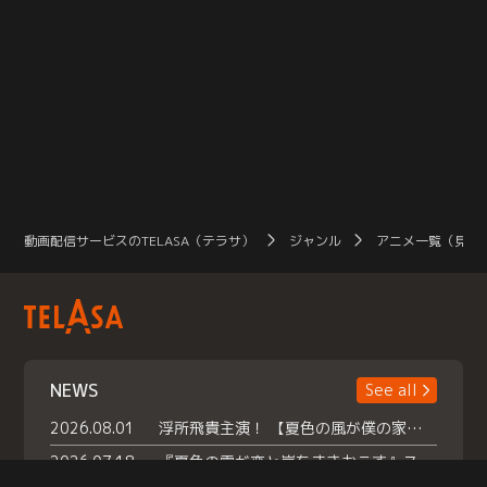
動画配信サービスのTELASA（テラサ）
ジャンル
アニメ一覧（見放
NEWS
See all
2026.08.01
浮所飛貴主演！ 【夏色の風が僕の家にやってきた】 本日よりテラサで独占配信スタート！
2026.07.18
『夏色の雲が恋と嵐をまきおこす』スペシャルメイキング 【Part1】2026年７月18日（土）23時30分～配信スタート！話題のシーンの裏側を大公開！豪華キャスト大集合！ 『武宮家 真夏の家族会議』開催！