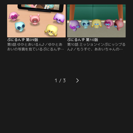
のぺこぱ。もとのすがたにもどるヒ
と、気分が晴れない。そんな時、運
ントを探すため、2人はぷにの世界
動会というものに興味を持ったぷに
を旅する。「もとにもどるには、ぷ
るんずは、いろんな種目で競い合っ
にぷにされなければ！」そう思った
ていた。一生懸命、えねるんを応援
2人は、旅の途中で出会ったあいる
するあおい。しかし、おっちょこち
んたちと交流を深めながら、ぷにぷ
ょいなところが裏目に出て、失敗ば
にし合う。
かりのえねるん。
ぷにるんず 第09話
ぷにるんず 第10話
第9話 ゆかとあいるん♪／ゆかとあ
第10話 ミッションインぷにッシブる
おいの写真を見ているぷにるんず。
ん♪／もうすぐ、あおいちゃんの誕
でも、昔の写真にあいるんの姿がな
生日。おいしいケーキを作ってあげ
い。そういえば、あいるんとゆかち
たいゆかは、ママの秘密のレシピか
ゃんの出会いって、どんな感じだっ
ら『隠し味』の情報を盗み出そうと
たの？気になるぷにるんずに、ゆか
考える。ママに見つからないよう、
は語り始める。あれは、よく晴れた
隠し味が書かれたノートを奪うの
日だった。こむぎと公園に行ったゆ
だ！動き出すエージェントぷにるん
1
かは、ひとりでブランコに乗るあい
ず！しかし数々の障害が、彼らの前
るんと出会う。
に立ちはだかる！