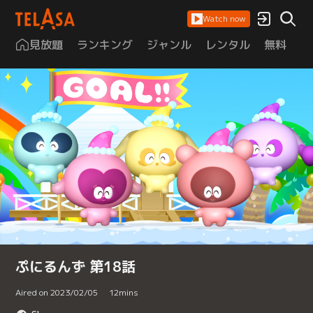
Watch now
見放題
ランキング
ジャンル
レンタル
無料
は
ぷにるんず 第18話
Aired on 2023/02/05
12
mins