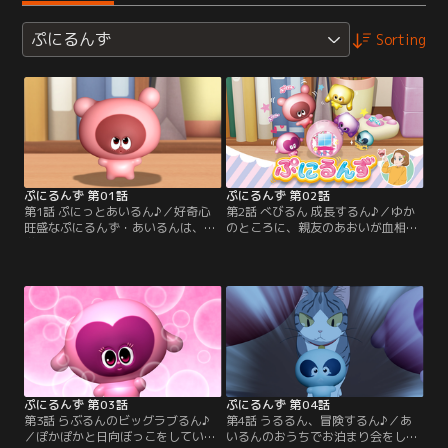
ぷにるんず
Sorting
ぷにるんず 第01話
ぷにるんず 第02話
第1話 ぷにっとあいるん♪／好奇心
第2話 べびるん 成長するん♪／ゆか
旺盛なぷにるんず・あいるんは、小
のところに、親友のあおいが血相を
学4年生の女の子・ゆかと一緒にく
変えてやってきた。ぷにるんずの赤
らしている。今日も、ぷにぷにの
ちゃん『べびるん』をひろったのだ
『あっぷにぱい』を作ってもらい大
が、どうしていいかわからず、ゆか
満足のあいるん。すると、ゆかのパ
に相談に来たらしい。お風呂やごは
パの叫び声が聞こえてきた。新しい
ん、ぷっきんぐなど、あおいにぷに
パンのアイディアが浮かばずに悩ん
るんずのお世話の仕方を教えるゆか
でいるパパ。ゆかの家は、町のパン
とあいるん。すると、べびるんは、
屋さんなのだ。さっそく友だちのぷ
『きいるん』へと成長した。
にるんずを呼び…。
ぷにるんず 第03話
ぷにるんず 第04話
第3話 らぶるんのビッグラブるん♪
第4話 うるるん、冒険するん♪／あ
／ぽかぽかと日向ぼっこをしている
いるんのおうちでお泊まり会をして