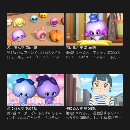
あいるんたち。そこには、大量のべ
いるぷにるんず。楽しい時間を過ご
びぷにもいた。どうやら、らぶるん
して、今はぐっすりと夢の中。しば
の魅力に引きよせられて、集まって
らくして、おなかをすかせたうるる
きたらしい。その後も、どんどん増
んが目を覚ました。起こそうとして
えていくべびぷにを、一生懸命お世
も、だれも起きないぷにるんず。う
話をするあいるんたち。ゆかもぷっ
るるんは勇気を出して、一人でごは
きんぐで食べ物を作って手伝うが、
んを探す冒険に出る。一方、うるる
べびぷには増える一方で……。
んがいないことに気づいたあいるん
たちは…。
ぷにるんず 第05話
ぷにるんず 第06話
第5話 ハロウィンでばけるん♪／今
第6話 くーるん、オシャレになるん
日は、楽しいハロウィンパーティ
♪／クールビューティなくーるんに
ー。ぷにるんずも仮装して、大盛り
影響され、オシャレに目ざめたあい
上がり。さらにパパとママからパン
るん。あいるんはくーるんと一緒
プキングミをもらって、ごきげんな
に、ぷにるんずの世界にあるマーケ
あいるんたち。しかし、楽しそうな
ットへ買い物に。ちょうネクタイや
ぷにるんずを見つめる怪しい影
王冠など、オシャレなアイテムをそ
が……。その正体は、とてもめずら
ろえていく。しかし、もともとクー
しいぷにるんず『ばけるん』だっ
ルビューティな性格じゃないあいる
た。
ん。いまいち、ビシッとキマらな
い。
ぷにるんず 第07話
ぷにるんず 第08話
第7話 ぺこぱ、ぷにるんずになるん
第8話 えねるん、運動会するん♪／
♪／ひょんなことから、ぺいるんと
もうすぐ運動会。しかし体育が苦手
しょうるん、2人合わせて『ぺこぷ
なあおいは、「自分も、えねるんみ
に』になってしまったお笑いコンビ
たいに運動神経がよかったらなぁ」