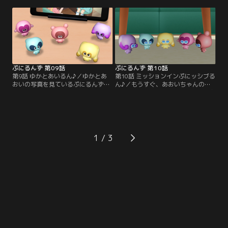
のぺこぱ。もとのすがたにもどるヒ
と、気分が晴れない。そんな時、運
ントを探すため、2人はぷにの世界
動会というものに興味を持ったぷに
を旅する。「もとにもどるには、ぷ
るんずは、いろんな種目で競い合っ
にぷにされなければ！」そう思った
ていた。一生懸命、えねるんを応援
2人は、旅の途中で出会ったあいる
するあおい。しかし、おっちょこち
んたちと交流を深めながら、ぷにぷ
ょいなところが裏目に出て、失敗ば
にし合う。
かりのえねるん。
ぷにるんず 第09話
ぷにるんず 第10話
第9話 ゆかとあいるん♪／ゆかとあ
第10話 ミッションインぷにッシブる
おいの写真を見ているぷにるんず。
ん♪／もうすぐ、あおいちゃんの誕
でも、昔の写真にあいるんの姿がな
生日。おいしいケーキを作ってあげ
い。そういえば、あいるんとゆかち
たいゆかは、ママの秘密のレシピか
ゃんの出会いって、どんな感じだっ
ら『隠し味』の情報を盗み出そうと
たの？気になるぷにるんずに、ゆか
考える。ママに見つからないよう、
は語り始める。あれは、よく晴れた
隠し味が書かれたノートを奪うの
日だった。こむぎと公園に行ったゆ
だ！動き出すエージェントぷにるん
1
かは、ひとりでブランコに乗るあい
ず！しかし数々の障害が、彼らの前
るんと出会う。
に立ちはだかる！