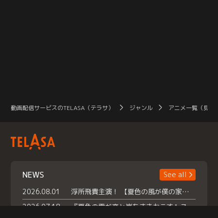
動画配信サービスのTELASA（テラサ）
ジャンル
アニメ一覧（見放
NEWS
See all
2026.08.01
浮所飛貴主演！ 【夏色の風が僕の家にやってきた】 本日よりテラサで独占配信スタート！
2026.07.18
『夏色の雲が恋と嵐をまきおこす』スペシャルメイキング 【Part1】2026年７月18日（土）23時30分～配信スタート！話題のシーンの裏側を大公開！豪華キャスト大集合！ 『武宮家 真夏の家族会議』開催！