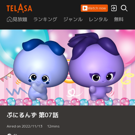
Watch now
見放題
ランキング
ジャンル
レンタル
無料
は
ぷにるんず 第07話
Aired on 2022/11/13
12
mins