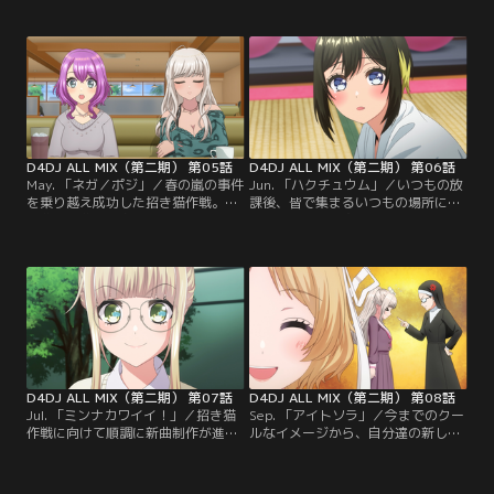
はずだが、大きな反響でハードルが
待っていてくれる人たちの為に中止
上がると浮かない表情のむに。そこ
は出来ないと皆で悩む中、葵依が燐
で皆への感謝のお返しとして
舞曲のホーム、会員制クラブ「アル
LyricalLilyが率先して次のステージ
ターエゴ」を使うことを提案する
に立候補。3月をテーマに新曲作り
が、課題は山積だった。自分たちも
に励む中、全ユニットで集まり雛祭
何か出来ないかと考えた椿は愛莉の
りを全力で楽しむことになる。
いる喫茶店「バイナル」へ向かう。
D4DJ ALL MIX（第二期） 第05話
D4DJ ALL MIX（第二期） 第06話
May. 「ネガ／ポジ」／春の嵐の事件
Jun. 「ハクチュウム」／いつもの放
を乗り越え成功した招き猫作戦。燐
課後、皆で集まるいつもの場所に真
舞曲の新曲に発奮したリカは雨のバ
秀のいない日。次のライブの準備を
イクツーリングの中、晴々としてき
控えている中、それはいつもと違う
た海の向こうに目を向けてしまった
不思議な日だった。他ユニットが今
w大変な相手とのコラボをノリで決
までと違うコンセプトで喝采を浴
めてきた事に驚くMerm4idメンバ
び、Happy Aroundもインパクトを
ー。さおりはプレッシャーを感じな
残したいと思案する真秀…。どうす
がらもオンラインミーティングに臨
るHappy Around？どうなる
むが…。
Operation MANEKINEKO！？
D4DJ ALL MIX（第二期） 第07話
D4DJ ALL MIX（第二期） 第08話
Jul. 「ミンナカワイイ！」／招き猫
Sep. 「アイトソラ」／今までのクー
作戦に向けて順調に新曲制作が進む
ルなイメージから、自分達の新しい
Photon Maiden。しかし咲姫は今は
色を広げ重ねる事にチャレンジした
今までと違う新しい色が必要と感じ
Photon Maiden。衣舞紀の発案で今
るとメンバーに話す。それに共鳴し
後の方向性をメンバーで決めていく