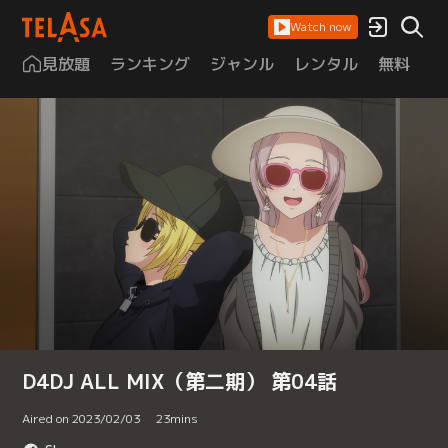
Watch now
見放題
ランキング
ジャンル
レンタル
無料
は
D4DJ ALL MIX（第二期） 第04話
Aired on 2023/02/03
23
mins