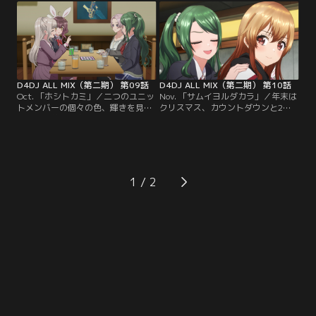
たノアがメンバーを集め、急遽新し
為、週末合宿をすることに。その情
い曲を作ろうと提案する。乙和を助
報を聞きつけたLyrical Lily胡桃もメ
手に、自分達の素を出していく「自
ンバーに合宿をしようと提案する。
己紹介ソング」をテーマとしたノア
咲姫、乙和、ノアは、これが「合
のバキバキプレゼンが始まる。
同」合宿だと宿に着いてから知る。
D4DJ ALL MIX（第二期） 第09話
D4DJ ALL MIX（第二期） 第10話
Oct. 「ホシトカミ」／二つのユニッ
Nov. 「サムイヨルダカラ」／年末は
トメンバーの個々の色、輝きを見た
クリスマス、カウントダウンと2回
咲姫は美夢と星空の下で語り合い、
ライブをしたいと、真秀の提案で今
晴れやかな朝を向かえていた。そし
月の招き猫作戦ライブはお休みとな
て今月招き猫作戦のステージを担当
った。りんくは憧れの温泉に行きた
するPhoton MaidenはLyrical Lilyに
いとメンバーに相談。アクティブな
合同ライブのお誘いをする。実りあ
Peaky P-keyは冬を満喫する流れに
る合宿で新曲のイメージが出来た咲
なる為、寒さを全力で避けたいしの
1
姫。街がハロウィンで賑わう中、荘
ぶはHappy Aroundの温泉に便乗す
厳な星空ステージが幕を開ける。
ることに。長く温かい夜が始まる☆