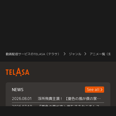
動画配信サービスのTELASA（テラサ）
ジャンル
アニメ一覧（見放
NEWS
See all
2026.08.01
浮所飛貴主演！ 【夏色の風が僕の家にやってきた】 本日よりテラサで独占配信スタート！
2026.07.18
『夏色の雲が恋と嵐をまきおこす』スペシャルメイキング 【Part1】2026年７月18日（土）23時30分～配信スタート！話題のシーンの裏側を大公開！豪華キャスト大集合！ 『武宮家 真夏の家族会議』開催！
2026.07.15
救命医・遥（今田）の《心揺さぶる過去》や、 麻酔科医・権野（船越英一郎）の《謎多きプライベート》など… 《知られざるエピソード》を独占配信！