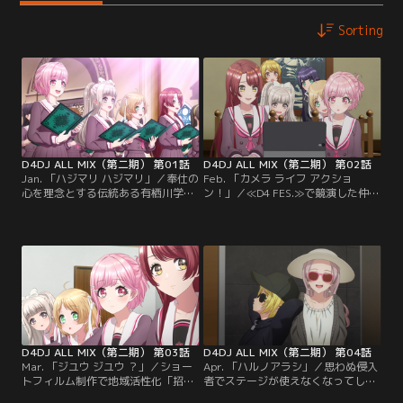
Sorting
D4DJ ALL MIX（第二期） 第01話
D4DJ ALL MIX（第二期） 第02話
Jan. 「ハジマリ ハジマリ」／奉仕の
Feb. 「カメラ ライフ アクショ
心を理念とする伝統ある有栖川学院
ン！」／≪D4 FES.≫で競演した仲間
に通う、桜田美夢、春日春奈、竹下
たちが集まり、Peaky P-keyの新曲
みいこ、白鳥胡桃は、みんなを笑顔
でスタートし大成功したはずの町起
にするDJユニット「LyricalLily」と
こしイベント。しかしライブの反響
して活動を認められていた。ある
はあるものの、地域活性化としては
日、商工会から一年を通して地域活
話題になっておらず緊急会議をする
性化のためのイベント依頼を受け、
Happy Around！とLyricalLilyた
自分たちでだけ出来るか不安になっ
ち。多くの人に知ってもらうため
た4人は「どうすれば委員会」を発
に…。
足する。
D4DJ ALL MIX（第二期） 第03話
D4DJ ALL MIX（第二期） 第04話
Mar. 「ジユウ ジユウ ？」／ショー
Apr. 「ハルノアラシ」／思わぬ侵入
トフィルム制作で地域活性化「招き
者でステージが使えなくなってしま
猫作戦」のSNS周知拡散に成功した
った招き猫作戦。ライブを楽しみに