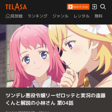
Watch now
見放題
ランキング
ジャンル
レンタル
無料
は
ツンデレ悪役令嬢リーゼロッテと実況の遠藤
くんと解説の小林さん 第04話