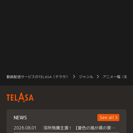
動画配信サービスのTELASA（テラサ）
ジャンル
アニメ一覧（見放
NEWS
See all
2026.08.01
浮所飛貴主演！ 【夏色の風が僕の家にやってきた】 本日よりテラサで独占配信スタート！