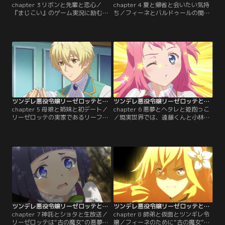
chapter 3 リボンと先輩と恋心／
chapter 4 夏と帰省と会いたい気持
『まじこい』のゲーム実況に励むと
ち／フィーネとバルドゥールの関係
共に、高校野球をテレビ観戦してい
性に変化が生まれる中、学園は夏休
た遠藤くんと小林さん。遠藤くんに
みに突入。リーゼロッテは、ジーク
は怪我で野球の道を諦めた過去があ
ヴァルトのアシストによって、実家
った。小林さんの言葉をきっかけに
であるリーフェンシュタール領にフ
勇気をもらった遠藤くんは、改めて
ィーネを招き入れることに成功す
リーゼロッテたちの“最高を超えた
る。一層友情を深めるリーゼロッテ
最高のハッピーエンド”を目指して
とフィーネだったが、その一方、視
奮起。一方ゲーム内では今日も…。
察で各地を巡らなければならないジ
【提供：バンダイチャンネル】
ークヴァルトは…。【提供：バンダ
イチャンネル】
ツンデレ悪役令嬢リーゼロッテと実況の遠藤くんと解説の小林さん 第05話
ツンデレ悪役令嬢リーゼロッテと実況の遠藤くんと解説の小林さん 第06話
chapter 5 母娘と姉妹と初デート／
chapter 6 悪夢とヘタレと姫抱っこ
リーゼロッテの実家であるリーフェ
／現実世界では、遠藤くんと小林さ
ンシュタール領に、激しい爆発音が
んのデートがようやく実現。『まじ
鳴り響いた。リーフェンシュタール
こい』内ではツンデレなリーゼロッ
侯爵らが取り押さえた不審者の正体
テの本心を十分に理解したジークヴ
は、フィーネの母エリーザベトだっ
ァルトが、彼女のかわいらしさに
た。彼女の襲来によって明らかにな
日々悶えていた。さらにバルドゥー
ったのは、リーゼロッテとフィーネ
ルがフィーネへ熱い恋心を告白する
がいとこ同士だという驚きの真実。
など、3組の関係が大きく動き始め
ゲームのどのシナリオとも違う形で
る。そんな中、フィーネがふいに覚
の種明かしに…。【提供：バンダイ
醒。【提供：バンダイチャンネル】
チャンネル】
ツンデレ悪役令嬢リーゼロッテと実況の遠藤くんと解説の小林さん 第07話
ツンデレ悪役令嬢リーゼロッテと実況の遠藤くんと解説の小林さん 第08話
chapter 7 神託とショタと生放送／
chapter 8 師弟と仮面とツンギレ令
リーゼロッテは“古の魔女”の悪夢に
嬢／フィーネのために“古の魔女”を