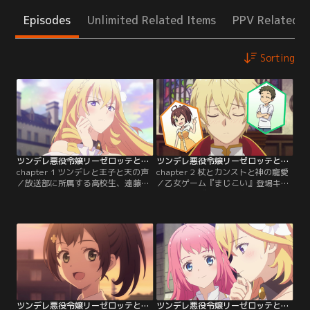
Episodes
Unlimited Related Items
PPV Related I
Sorting
ツンデレ悪役令嬢リーゼロッテと実況の遠藤くんと解説の小林さん 第01話
ツンデレ悪役令嬢リーゼロッテと実況の遠藤くんと解説の小林さん 第02話
chapter 1 ツンデレと王子と天の声
chapter 2 杖とカンストと神の寵愛
／放送部に所属する高校生、遠藤碧
／乙女ゲーム『まじこい』登場キャ
人と小林詩帆乃は、困惑していた。
ラ・ジークヴァルトに突然“声”を届
実況と解説を付けながらプレイして
けられるようになった遠藤くんと小
いた乙女ゲーム『マジカルに恋し
林さん。自分たちを“神”と崇めるジ
て』のメイン攻略キャラ・ジークヴ
ークヴァルトと協力し、悲惨な運命
ァルトに、自分たちの“声”が聞こえ
を辿るリーゼロッテを救うため、今
ていたから。「神々よ！エンドー
日も実況と解説付きで『まじこい』
様、と、コバヤシ様...とおっしゃる
をプレイ。まずは、ツンデレなリー
のでしょうか？」リアルとゲーム世
ゼロッテの心の内を読み解く術
界が交差する…。【提供：バンダイ
を…。【提供：バンダイチャンネ
チャンネル】
ル】
ツンデレ悪役令嬢リーゼロッテと実況の遠藤くんと解説の小林さん 第03話
ツンデレ悪役令嬢リーゼロッテと実況の遠藤くんと解説の小林さん 第04話