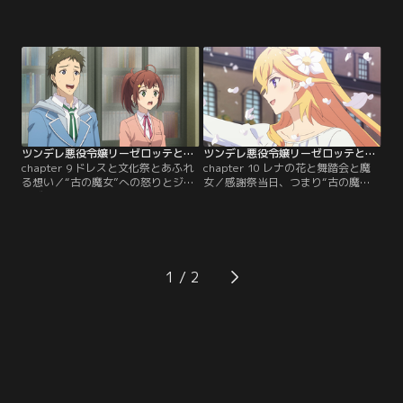
悩まされ、精神的に追い込まれてい
倒すと約束したバルドゥールをはじ
た。ついにはジークヴァルトを避け
め、リーゼロッテを守るための戦力
るようにまでなってしまうが、そん
が揃いつつあった。あと必要なの
な彼女の様子を見たジークヴァルト
は、攻略の難しい『まじこい』の年
はリーゼロッテへの想いを確かなも
上キャラ、レオンの助け。昔、レオ
のにしていた。一方、恋する2人を
ンから師匠として慕われていたエリ
目にして悶絶する遠藤くんと小林さ
ーザベトが説得に向かうが、彼はエ
んは、誰一人も死なせずに…。【提
リーザベトへの憧れを告白しつつ
供：バンダイチャンネル】
も…。【提供：バンダイチャンネ
ル】
ツンデレ悪役令嬢リーゼロッテと実況の遠藤くんと解説の小林さん 第09話
ツンデレ悪役令嬢リーゼロッテと実況の遠藤くんと解説の小林さん 第10話
chapter 9 ドレスと文化祭とあふれ
chapter 10 レナの花と舞踏会と魔
る想い／“古の魔女”への怒りとジー
女／感謝祭当日、つまり“古の魔
クヴァルトへの愛をメラメラと燃や
女”との決戦の日がやって来た。華
し、自らも戦うために立ち上がる決
やかな感謝祭の場に、ジークヴァル
意をしたリーゼロッテ。想いが通じ
トのお印であるレナの花を髪に飾っ
合ったジークヴァルトとリーゼロッ
て現れたリーゼロッテ。ジークヴァ
テの姿を見て遠藤くんと小林さんも
ルトだけでなく、遠藤くんと小林さ
大歓喜するが、現実の世界では、放
んも、一際美しいリーゼロッテにう
1
送部として文化祭の準備にも追われ
っとり。舞踏会ではバルドゥールと
る日々。遠藤くんは…。【提供：バ
フィーネが永遠の愛を誓い合うな
ンダイチャンネル】
ど…。【提供：バンダイチャンネ
ル】