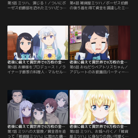
第3話 ミツハ、演じる！／ついにボ
第4話 雑貨屋ミツハ／ボーゼス伯爵
ーゼス伯爵邸を訪れたミツハだった
の後ろ盾を得て資金を調達したミツ
が、門前払いを食らってしまった。
ハは、王都に拠点となる「雑貨屋ミ
なんとかしてボーゼス伯爵に会うた
ツハ」を開店！世界間転移能力で持
め、伯爵の子息達相手に一芝居打つ
ち込んだ日本製商品（チート）で荒
ことにしたミツハ。作戦は見事成功
稼ぎしようと目論むが、3日間来客
し、伯爵邸に潜入することができた
なし--。心折れかけた時、ライナー
ミツハは、遠きニホン国の後継騒動
子爵家の使用人3人娘が入店！初め
から逃れてきたという設定の貴族令
ての客を逃すまいと、シャンプーの
嬢ミツハ・フォン・ヤマノになりき
お試しや美味しい食事をサービス
ることに--。【提供：バンダイチャ
し…。【提供：バンダイチャンネ
ンネル】
ル】
老後に備えて異世界で8万枚の金貨を貯めます 第05話
老後に備えて異世界で8万枚の金貨を貯めます 第06話
第5話 お嬢様をプロデュース！／ラ
第6話 おねだりベアトリスちゃん／
イナー子爵家の料理人・マルセルの
アデレートのお披露目パーティーで
来店をきっかけに、ミツハは、ライ
再会したボーゼス伯爵家に（無理矢
ナー子爵家の息女・アデレートの社
理）招待されてしまったミツハ。夕
交界デビューの総合プロデュースを
食の時に、パーティーにあった料理
請け負うことになった。ミツハの指
や絵、店に置いている商品について
導のもと、魚料理をはじめとした珍
聞かれ、何とかその場しのぎで作り
しい料理を一生懸命練習するマルセ
話をする。結局話が盛り上がり、ボ
ル達…アデレートを地球に招待して
ーゼス伯爵家に泊まることに…夜、
ドレスの採寸をし、演技指導も行う
ノックされたドアを開けてみる
ミツハ…。【提供：バンダイチャン
と…。【提供：バンダイチャンネ
ネル】
ル】
老後に備えて異世界で8万枚の金貨を貯めます 第07話
老後に備えて異世界で8万枚の金貨を貯めます 第08話
第7話 ミツハの大冒険／賞金首を追
第8話 ミツハ、お城へ行く／「雑貨
って「雑貨屋ミツハ」に現れた傭兵
屋ミツハ」に身なりの良い可愛くて