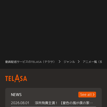
動画配信サービスのTELASA（テラサ）
ジャンル
アニメ一覧（見放
NEWS
See all
2026.08.01
浮所飛貴主演！ 【夏色の風が僕の家にやってきた】 本日よりテラサで独占配信スタート！