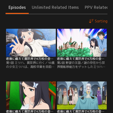
Episodes
Unlimited Related Items
PPV Related I
Sorting
老後に備えて異世界で8万枚の金貨を貯めます 第01話
老後に備えて異世界で8万枚の金貨を貯めます 第02話
第1話 ミツハ、異世界に行く／18歳
第2話 野望の王国／謎の存在から世
の少女ミツハは、高校卒業を目前に
界間転移能力をゲットしたミツハ
して両親と頼れる兄を一度に失い、
は、さっそく村での情報収集を始め
天涯孤独の身になってしまった。シ
る。領主・ボーゼス伯爵は村人にも
ョックで大学受験にも失敗して途方
寛容な善人とのことで、顔を繋いで
に暮れていたミツハは、崖から海へ
後ろ盾になってもらうため、会いに
落ちてしまった…はずが、異世界の
行こうと決める。コレット一家と別
大平原にいた！彷徨っていたところ
れて村を出発したミツハは、地球の
を、森の中で出会った少女・コレッ
自宅へ転移！遺産をおろしたり、
トに助けてもらい、村での生活が始
100円ショップを回ったりと準備に
まった。【提供：バンダイチャンネ
奔走する。【提供：バンダイチャン
ル】
ネル】
老後に備えて異世界で8万枚の金貨を貯めます 第03話
老後に備えて異世界で8万枚の金貨を貯めます 第04話