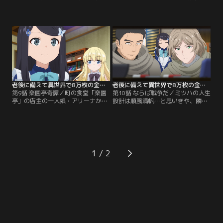
4人組に仕事を頼むことにしたミツ
上品な金髪美少女・サビーネが来
ハ。その内容は、彼らの採取・狩猟
店。店を出た後、サビーネが誘拐犯
へ同行し、その間の護衛を頼むとい
に拉致されそうになっていることに
うもの。出発までの間、地球に転移
気づいたミツハは、助けに入って見
して旅に必要なグッズを調達してい
事サビーネを救出…そしてサビーネ
く----。そしていざ出発！ 所々でア
が国王の娘であることを知る。サビ
ウトドアグッズを披露し、ニーズを
ーネの命の恩人として王城へ招待さ
リサーチするミツハ…。【提供：バ
れたミツハは、国王とのコネを得る
ンダイチャンネル】
ことに成功する。【提供：バンダイ
チャンネル】
老後に備えて異世界で8万枚の金貨を貯めます 第09話
老後に備えて異世界で8万枚の金貨を貯めます 第10話
第9話 楽園亭奇譚／町の食堂「楽園
第10話 ならば戦争だ／ミツハの人生
亭」の店主の一人娘・アリーナか
設計は順風満帆…と思いきや、隣国
ら、店の経営を立て直してほしいと
による突然の侵攻が始まった。国境
いう依頼を受けたミツハ。話を聞く
付近に領地を持つ貴族達が裏切った
と、別の料理店が「楽園亭」を乗っ
ことにより、敵兵は僅かな時間で進
取ろうとしており、年長の料理人を
軍し、さらに魔物も兵力の一部に加
引き抜き、店主に怪我を負わせるこ
えているという。異世界の戦争には
とで、一時的に経営を悪化させて借
関わるまいと一度は決めたミツハだ
1
金による搦め手を使おうとしている
ったが、サビーネを案じて王城を訪
ようだ。ミツハは「楽園亭」を守
れたところ、なぜか軍事会議に出席
り、再建に導くことが…。【提供：
することに--。【提供：バンダイチ
バンダイチャンネル】
ャンネル】