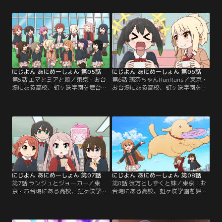
の日常を描くショートアニメ！ ニジ
日常を描くショートアニメ！ ニジガ
ガクメンバー13人のキュートな日常
クメンバー13人のキュートな日常を
をゆるっとあなたにお届けします！
ゆるっとあなたにお届けします！
【提供：バンダイチャンネル】
【提供：バンダイチャンネル】
にじよん あにめーしょん 第05話
にじよん あにめーしょん 第06話
第5話 エマとミアと歌／東京・お台
第6話 璃奈ちゃんRunRuns／東京・
場にある高校、虹ヶ咲学園を舞台
お台場にある高校、虹ヶ咲学園を舞
に、スクールアイドル同好会13人の
台に、スクールアイドル同好会13人
日常を描くショートアニメ！ ニジガ
の日常を描くショートアニメ！ ニジ
クメンバー13人のキュートな日常を
ガクメンバー13人のキュートな日常
ゆるっとあなたにお届けします！
をゆるっとあなたにお届けします！
【提供：バンダイチャンネル】
【提供：バンダイチャンネル】
にじよん あにめーしょん 第07話
にじよん あにめーしょん 第08話
第7話 ランジュとジョーカー／東
第8話 彼方としずくと妹／東京・お
京・お台場にある高校、虹ヶ咲学園
台場にある高校、虹ヶ咲学園を舞台
を舞台に、スクールアイドル同好会
に、スクールアイドル同好会13人の
13人の日常を描くショートアニメ！
日常を描くショートアニメ！ ニジガ
ニジガクメンバー13人のキュートな
クメンバー13人のキュートな日常を