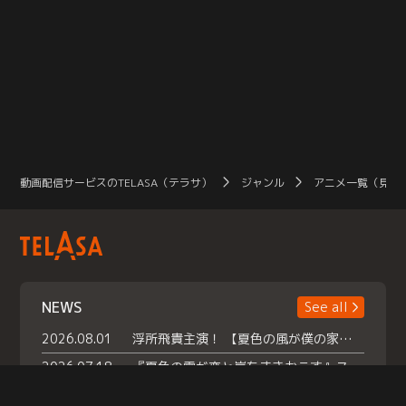
動画配信サービスのTELASA（テラサ）
ジャンル
アニメ一覧（見放
NEWS
See all
2026.08.01
浮所飛貴主演！ 【夏色の風が僕の家にやってきた】 本日よりテラサで独占配信スタート！
2026.07.18
『夏色の雲が恋と嵐をまきおこす』スペシャルメイキング 【Part1】2026年７月18日（土）23時30分～配信スタート！話題のシーンの裏側を大公開！豪華キャスト大集合！ 『武宮家 真夏の家族会議』開催！
2026.07.15
救命医・遥（今田）の《心揺さぶる過去》や、 麻酔科医・権野（船越英一郎）の《謎多きプライベート》など… 《知られざるエピソード》を独占配信！