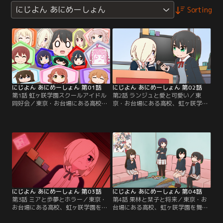
にじよん あにめーしょん
Sorting
にじよん あにめーしょん 第01話
にじよん あにめーしょん 第02話
第1話 虹ヶ咲学園スクールアイドル
第2話 ランジュと愛と可愛い／東
同好会／東京・お台場にある高校、
京・お台場にある高校、虹ヶ咲学園
虹ヶ咲学園を舞台に、スクールアイ
を舞台に、スクールアイドル同好会
ドル同好会13人の日常を描くショー
13人の日常を描くショートアニメ！
トアニメ！ ニジガクメンバー13人の
ニジガクメンバー13人のキュートな
キュートな日常をゆるっとあなたに
日常をゆるっとあなたにお届けしま
お届けします！【提供：バンダイチ
す！【提供：バンダイチャンネル】
ャンネル】
にじよん あにめーしょん 第03話
にじよん あにめーしょん 第04話
第3話 ミアと歩夢とホラー／東京・
第4話 果林と栞子と将来／東京・お
お台場にある高校、虹ヶ咲学園を舞
台場にある高校、虹ヶ咲学園を舞台
台に、スクールアイドル同好会13人
に、スクールアイドル同好会13人の