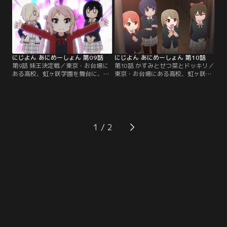
日常をゆるっとあなたにお届けしま
ゆるっとあなたにお届けします！
す！【提供：バンダイチャンネル】
【提供：バンダイチャンネル】
にじよん あにめーしょん 第09話
にじよん あにめーしょん 第10話
第9話 妹王決定戦／東京・お台場に
第10話 かすみとせつ菜とドッキリ／
ある高校、虹ヶ咲学園を舞台に、ス
東京・お台場にある高校、虹ヶ咲学
クールアイドル同好会13人の日常を
園を舞台に、スクールアイドル同好
描くショートアニメ！ ニジガクメン
会13人の日常を描くショートアニ
バー13人のキュートな日常をゆるっ
メ！ ニジガクメンバー13人のキュー
とあなたにお届けします！【提供：
トな日常をゆるっとあなたにお届け
バンダイチャンネル】
します！【提供：バンダイチャンネ
ル】
1