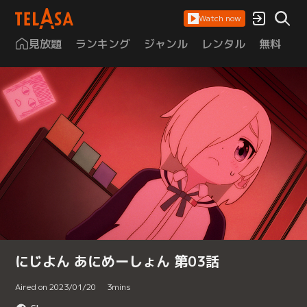
Watch now
見放題
ランキング
ジャンル
レンタル
無料
は
にじよん あにめーしょん 第03話
Aired on 2023/01/20
3
mins