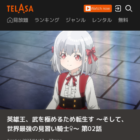
Watch now
見放題
ランキング
ジャンル
レンタル
無料
は
英雄王、武を極めるため転生す ～そして、
世界最強の見習い騎士♀～ 第02話