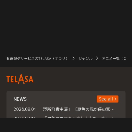
動画配信サービスのTELASA（テラサ）
ジャンル
アニメ一覧（見放
NEWS
See all
2026.08.01
浮所飛貴主演！ 【夏色の風が僕の家にやってきた】 本日よりテラサで独占配信スタート！
2026.07.18
『夏色の雲が恋と嵐をまきおこす』スペシャルメイキング 【Part1】2026年７月18日（土）23時30分～配信スタート！話題のシーンの裏側を大公開！豪華キャスト大集合！ 『武宮家 真夏の家族会議』開催！
2026.07.15
救命医・遥（今田）の《心揺さぶる過去》や、 麻酔科医・権野（船越英一郎）の《謎多きプライベート》など… 《知られざるエピソード》を独占配信！