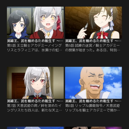
ングリスとラフィニアは騎士を目指
大魔石獣が襲撃。さらには鉄血鎖旅
し王都へと旅立つ。
団も現れて……！？
英雄王、武を極めるため転生す ～そして、世界最強の見習い騎士♀～ 第05話
英雄王、武を極めるため転生す ～そして、世界最強の見習い騎士♀～ 第06話
第5話 王立騎士アカデミー／イング
第6話 試練の迷宮／騎士アカデミー
リスとラフィニアは、氷漬けの虹の
の授業が始まった。ある日、特別推
王が安置された街で、魔石獣と戦う
薦テスト「試練の迷宮」にイングリ
少女レオーネと出会う。三人は揃っ
スたちが選ばれる。そこは自らの記
て王立騎士アカデミー入学のため王
憶を辿ることを強制される幻覚の迷
都へと向かう。
宮だった。
英雄王、武を極めるため転生す ～そして、世界最強の見習い騎士♀～ 第07話
英雄王、武を極めるため転生す ～そして、世界最強の見習い騎士♀～ 第08話
第7話 天恵武姫の病／絆を深めたイ
第8話 リップル護衛指令／天恵武姫
ングリスたち四人は、新たな天上領
リップルを騎士アカデミーで預かる
特使就任パーティーに参加する。し
ことになった。ミリエラ校長は各学
かし、多数の獣人型魔石獣が襲来。
年から選抜した生徒に、魔石獣が現
原因はどうやら天恵武姫リップルに
れたら排除し、リップルを護衛する
関係するらしく--？
よう指示する。