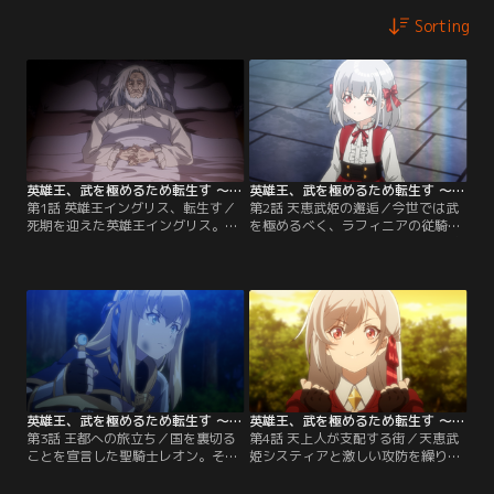
Sorting
英雄王、武を極めるため転生す ～そして、世界最強の見習い騎士♀～ 第01話
英雄王、武を極めるため転生す ～そして、世界最強の見習い騎士♀～ 第02話
第1話 英雄王イングリス、転生す／
第2話 天恵武姫の邂逅／今世では武
死期を迎えた英雄王イングリス。彼
を極めるべく、ラフィニアの従騎士
の「生まれ変わり、己の武のために
となる道を選んだイングリス。12歳
生きてみたい」という願いが女神に
に成長した彼女はある日、究極の武
届き、未来に転生する。ただし性別
器に変化する能力を持つ「天恵武
は何故か女性になっていて……！？
姫」エリスと出会う。
英雄王、武を極めるため転生す ～そして、世界最強の見習い騎士♀～ 第03話
英雄王、武を極めるため転生す ～そして、世界最強の見習い騎士♀～ 第04話
第3話 王都への旅立ち／国を裏切る
第4話 天上人が支配する街／天恵武
ことを宣言した聖騎士レオン。そこ
姫システィアと激しい攻防を繰り広
に巨大魔石獣も出現し、状況は混迷
げるイングリス。その後、天上人セ
を極める。やがて15歳に成長したイ
イリーンが治めるノーヴァの街を巨