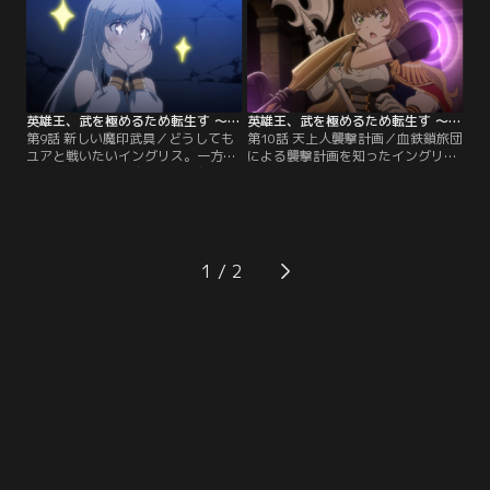
英雄王、武を極めるため転生す ～そして、世界最強の見習い騎士♀～ 第09話
英雄王、武を極めるため転生す ～そして、世界最強の見習い騎士♀～ 第10話
第9話 新しい魔印武具／どうしても
第10話 天上人襲撃計画／血鉄鎖旅団
ユアと戦いたいイングリス。一方、
による襲撃計画を知ったイングリス
ラフィニアには治癒の力も付与され
は、国王と使者を守りつつリップル
た新たな魔印武具が与えられる。そ
も救うための二面作戦を提案。襲撃
んな中、魔石獣によりシルヴァが負
計画に備えてメイドとして調印式に
傷してしまい--！？
潜入する。
1