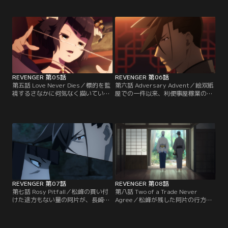
るっていた刀を人々の恨みを晴らす
で共同生活を送ることになる。だ
ためのものに変え、初めての利便事
が、ふたりの性格は対照的で、惣二
を完遂した。絶望の淵から意図せぬ
は早くも雷蔵の度を越えた生真面目
形で新たな居場所を見つけた雷蔵。
さに辟易していた。一方その頃、幽
だが、そんな彼を迎え入れる利便事
烟は新たな利便事について利便事屋
屋の仲間は、ひと癖もふた癖もある
の総元締め「礼拝堂」に呼び出され
者ばかりだった。
る。
REVENGER 第05話
REVENGER 第06話
第五話 Love Never Dies／標的を監
第六話 Adversary Advent／絵双紙
視するさなかに何気なく描いていた
屋での一件以来、利便事屋稼業の傍
墨絵を、絵双紙屋の店主に絶賛され
らで墨絵を描き続けていた雷蔵。描
た雷蔵。さらに店主から、その絵を
きためた習作を携え再び絵双紙屋を
版元へ紹介したいともちかけられ
訪れた彼は、店主から賞賛の言葉と
る。剣を振ること以外、何も知らな
仕事の依頼、そして画材をもらい受
かった雷蔵は、期せずして新たな生
ける。思いがけない評価に戸惑いな
業の糸口を掴んだのだった。そんな
がらも、雷蔵は少しずつ、侍として
とき、雷蔵と惣二は同じ町屋に住む
ではない新たな生き方を見出し始め
少女・はなからとある相談を受け
た。だが、そんな矢先の帰り道…。
る。
REVENGER 第07話
REVENGER 第08話
第七話 Rosy Pitfall／松峰の買い付
第八話 Two of a Trade Never
けた途方もない量の阿片が、長崎の
Agree／松峰が残した阿片の行方を
どこかに隠されている----。唐人街
追う雷蔵と、そんな雷蔵の行く手を
での一件でその事実を知ってからと
阻むように現れる唐人街の劉。そし
いうもの、雷蔵の様子は一変し、義
て、裏から利便事屋へ干渉しようと