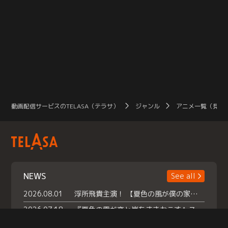
動画配信サービスのTELASA（テラサ）
ジャンル
アニメ一覧（見放
NEWS
See all
2026.08.01
浮所飛貴主演！ 【夏色の風が僕の家にやってきた】 本日よりテラサで独占配信スタート！
2026.07.18
『夏色の雲が恋と嵐をまきおこす』スペシャルメイキング 【Part1】2026年７月18日（土）23時30分～配信スタート！話題のシーンの裏側を大公開！豪華キャスト大集合！ 『武宮家 真夏の家族会議』開催！
2026.07.15
救命医・遥（今田）の《心揺さぶる過去》や、 麻酔科医・権野（船越英一郎）の《謎多きプライベート》など… 《知られざるエピソード》を独占配信！