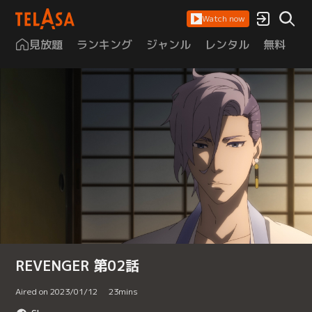
Watch now
見放題
ランキング
ジャンル
レンタル
無料
は
REVENGER 第02話
Aired on 2023/01/12
23
mins