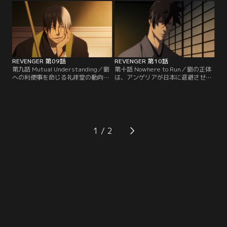
父と許婚を失った直後のような状態
企てる長崎会所の宍戸と、彼に睨み
に戻ってしまっていた。だが、そん
を利かせる漁澤…。長崎のどこかに
な彼の思いをよそに、長崎の街では
隠されているという大量の阿片をめ
また新たに、阿片にまつわる悲劇が
ぐり、さまざまな人間の思惑が複雑
生まれようとしていた…。
に絡み合っていた。
REVENGER 第09話
REVENGER 第10話
第九話 Mutual Understanding／劉
第十話 Nowhere to Run／劉の正体
への利便事を命じる礼拝堂の動向を
は、アンゲリアが日本に退避させた
不審に思い、唐人街で彼の素性を調
阿片を追い、清国から派遣された密
査することにした雷蔵たち。だがそ
偵だった。彼の死の直前に恨噛み小
の最中、宍戸が差し向けた利便事
判を託された雷蔵は、改めて阿片一
屋・貞一派によって劉が狙撃されて
掃への決意を強固にする。だが一方
しまった。劉の言動から彼が敵では
で、その阿片を手中に収める宍戸も
ないことを察した雷蔵は、目の前で
また、長崎の利便事屋を統括する礼
1
起きた突然の出来事に戸惑いつつ
拝堂に接触し、事態はますます混沌
も、瀕死の彼を守るべく貞一派を迎
とした様相を呈するのだった…。
え撃つ--。