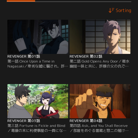
Sorting
REVENGER 第01話
REVENGER 第02話
第一話 Once Upon a Time in
第二話 Gold Opens Any Door／碓水
Nagasaki／卑劣な嘘に騙され、許
幽烟一味と共に、許嫁の父の仇であ
婚の父を殺めてしまった雷蔵。口封
る松峰らを討った雷蔵は、自らの死
じのためにかつての仲間から襲わ
により許嫁のゆいへの罪を償おうと
れ、自らも絶体絶命の危機に陥った
する。しかし、ゆいの自死によって
ところを、「よろず利便事（りべん
償う術を失うことになった。忠義を
ごと）引受け」の何でも屋の幽烟ら
捧げた藩も、守ると誓った家族も失
に救われる。彼らから真実を明かさ
い、全てをなくして失意に暮れる雷
れ、亡き義父の思いを遂げると伝え
蔵に幽烟は、とある提案をもちかけ
られた雷蔵は…。
る。
REVENGER 第03話
REVENGER 第04話
第三話 Fortune is Fickle and Blind
第四話 Ask, and You Shall Receive
／葛藤の末に利便事屋の一員になる
／部屋をめぐる雷蔵と惣二の賭けは
道を選択した雷蔵は、藩のために振
引き分けで決着し、ふたりは相部屋