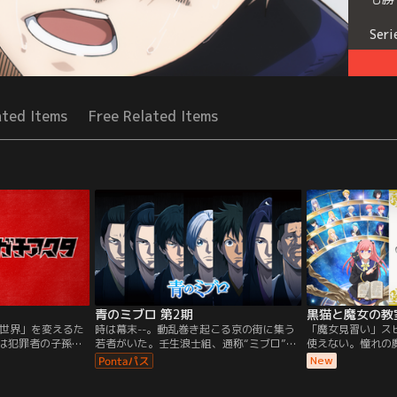
Seri
ated Items
Free Related Items
青のミブロ 第2期
黒猫と魔女の教
世界」を変えるた
時は幕末--。動乱巻き起こる京の街に集う
「魔女見習い」ス
』は犯罪者の子孫た
若者がいた。壬生浪士組、通称“ミブロ”。
使えない。憧れの
まれた孤児の少
のちに「新選組」となる彼らは、街の平穏
師匠が必要だが、
New
バトルアクショ
を守るため命を懸ける。ひとりの心やさし
時、人語を駆使し
間たちは、境界線
い少年「にお」が加わったミブロは、戦い
ピカの前に現れた