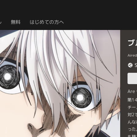
ル
無料
はじめての方へ
ブ
Aire
Are
第1
チー
対2
んな
った
も勝