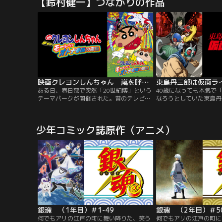
【鈴村健一】つながりの作品
し……。しかも未知の感染症の流行で、部
の向こうの人々から“族
活の大会や修学旅行も中止になって、「私
別を受けながら生活して
には“キラキラした青春”なんてない」----
でルドは、育ての親であ
そう思っていた。しかしそんな矢先、幼な
に、“ゴミ場荒らし”と
じみの輝月が、突然、“彼氏候補宣言”をし
離れした身体能力を武器
てきて----。家族のように育った4人の幼な
た。だがある日、身に覚
じみの男の子と、主人公の西野水帆との恋
られ、誰もが恐れる「奈
愛模様を描いた学園青春ストーリー。
てしまう。
映画クレヨンしんちゃん 嵐を呼ぶモーレツ！オトナ帝国の逆襲
ある日、春日部で突然「20世紀博」という
40歳になっても本気で
テーマパークが開催された。昔のテレビ番
なろうとしていた東島丹
組や映画、暮らしなどを再現し、懐かしい
夢を諦めかけた時、世間
世界にひたれる遊園地に大人たちは大喜
ッカー」強盗事件に巻き
び。でも、しんのすけをはじめとする子供
マスター』『ハチワンダ
少年コミック誌原作（アニメ）
たちには、ちっとも面白くない。毎日のよ
クサルが魂で描く、「仮
うに夢中になって遊びに行く大人たち…。
しすぎるオトナたちによ
ダーごっこ”ここに開幕
銀魂 （1年目）＃1-49
銀魂 （2年目）＃50
何でもアリの江戸の町に舞い降りた、笑う
何でもアリの江戸の町に