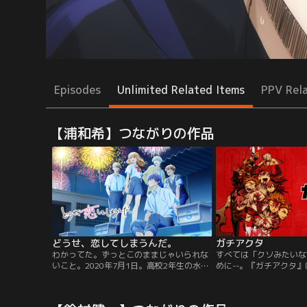
Episodes
Unlimited Related Items
PPV Rel
【浦和希】つながりの作品
どうせ、恋してしまうんだ。
ガチアクタ
わかってた。ずっとこのままじゃいられな
すべては「クソみたいな
いこと。2020年7月1日。高校2年生の水帆
めに--。『ガチアクタ
は、最悪な17歳の誕生日を迎えていた。憧
ちが暮らすスラム街に生
れの先輩に近づくチャンスはなくなるし、
年・ルドを主人公にした
親には誕生日をすっかり忘れられている
ン。スラム街で生きる人