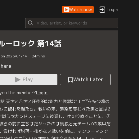
Watch now
Login
ルーロック 第14話
d on 2023/01/14
24
mins
Share
Play
Watch Later
 you the member?
Login
4話 天才と凡才／圧倒的な能力と強烈な“エゴ”を持つ凛の
ムに破れた潔たち。戦いの末、蜂楽を奪われた潔と凪は2
で戦うセカンドステージに後退し、仕切り直すことに。そ
彼らの前に立ちはだかったのは馬狼と元チームZの成早だ
。負ければ脱落…後がない戦いを前に、マンツーマンで
つ“個人の力”という課題と向き合う潔と凪。しかし…。