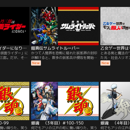
民”とさげすまれ差
の日々を通して、絆を深めていく。「京を
カと呪いを解きた
いる。そんな世界
守るためにはまず安住を捨てて、新たに前
致。秘密の師弟関
るレグトととも
に進むべきです。」におの一言から、新た
を解く鍵は「×××
呼ばれながらも常人
な仲間を募集し、組織の拡大に挑むミブ
に生計を立ててい
ロ。しかし、筆頭局長である芹沢鴨の存在
えのない罪を着せ
により、隊内に亀裂が生じようとしてい
落」へと落とされ
た。譲れない正義が交錯した末に、儚き暗
殺が動き出す--。青のミブロ--芹沢暗殺編-
-、開幕。
東島丹三郎は仮面ライダーになりたい
鎧真伝サムライトルーパー
「仮面ライダー」に
かつて人間界を恐怖に陥れた妖邪界の封印
とある剣と魔法の
三郎。だが、その
が解けると、数多の妖邪兵が侵攻を開始し
た元・社会人リオ
を騒がす「偽ショ
た。人類の危機に駆けつけたのは、若き五
界で、彼に唯一残
New
New
込まれ…。『エア
人のサムライたち。その名は、サムライト
に無理矢理やらさ
イバー』の柴田ヨ
ルーパー！！ 彼らの闘いの日々が、新たに
識”。その知識を
面ライダー」を愛
幕を開ける！
世界を生き抜こう
る“本気の仮面ライ
なら主人公として
！
るはずだったオリ
役令嬢となるはず
情を育み、なぜか
るマリエの妨害に
上り詰めた。しか
れを大きく変えた
つ“歪み”を見せ
エの聖女親衛隊に
がてホルファート
-99
銀魂 （3年目）＃100-150
銀魂 （4年目）＃
き込まれていき…
舞い降りた、笑う
何でもアリの江戸の町に舞い降りた、笑う
何でもアリの江戸