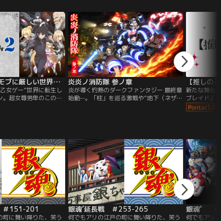
い黒猫の思惑は完全一
ンの存在に助けられていた。だがアリアン
の“外”から
係が結ばれた！！！呪い
には隠された“裏の顔”があり、ルーアを絶
しかし、現在
」にキス！？
望に陥れる。「私はもう誰も癒したりしな
ウリン）”と
い」そう誓ったルーアの元に、突然第二王
ていた。仲
子スウェンが現れ、「一緒に復讐をしない
して、少し
か？」と持ちかけてきて--。彼女は隠して
わり始めた
いたもうひとつの能力を使い、スウェンと
出会い--級
手を組んで“聖女”ではなく“悪女”として新
英雄伝説、
しい人生を始める…！！
乙女ゲー世界はモブに厳しい世界です2
炎炎ノ消防隊 参ノ章
【推しの子
“乙女ゲー”世界に転生し
炎が導く灼熱のダークファンタジー 最終章
新たな舞台の
ン。超女尊男卑のこの世
始動--。「柱」を巡る激戦や“地下（ネザ
ブレイド』
された武器は、前世で妹
ー）”調査作戦を経て、世界の大いなる秘密
ラライの役
れていたこのゲームの“知
へと近づいたシンラたち。彼らの奮闘に応
かな。かな
駆使した行動で、理不尽な
え、他の特殊消防隊も協力する姿勢を示
心を激しく
とする。リオンは、本来
し、全ての特殊消防隊は大災害を阻止すべ
る役者が集
イケメン軍団の中心にな
く1つになった。今、世界を守る“シンラ
してアイの死
ヴィア、彼女を虐げる悪
（ヒーロー）”と消防官たちの最終決戦が開
てアイドル
だったアンジェリカと友
幕！
ビーは……。
主人公ポジションに居座
遭いながらも子爵にまで
し、リオンがゲームの流
ことで、世界は少しず
始める。聖女となったマリ
抜擢されたリオンは、や
王国を揺るがす陰謀に巻
151-201
銀魂’延長戦 ＃253-265
銀魂゜ ＃2
…。
の町に舞い降りた、笑う
何でもアリの江戸の町に舞い降りた、笑う
何でもアリ