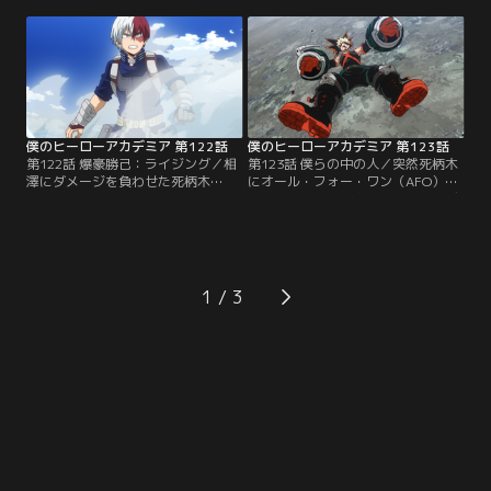
オール」を奪おうとする死柄木だっ
ギガントマキアを止めるには、眠ら
たが、相澤の「抹消」により“個
せるしかない。八百万を中心とした
性”が発動できない。しかし、死柄
雄英高校ヒーロー科の生徒たちは、
木はドクターによる手術によっ
決死の作戦の敢行を決意！八百万の
て“個性”を使わずともオールマイト
「創造」による麻酔薬を切り札に、
並みの身体能力を発揮できるように
それぞれの“個性”を活かして迎え撃
なっていた。
つ！
僕のヒーローアカデミア 第122話
僕のヒーローアカデミア 第123話
第122話 爆豪勝己：ライジング／相
第123話 僕らの中の人／突然死柄木
澤にダメージを負わせた死柄木
にオール・フォー・ワン（AFO）の
が“個性”を使ってヒーローたちに迫
意識が発現！「鋲突」の“個性”がデ
る。そこに轟も駆けつけ、デクたち
クを貫こうとしたその時、身を挺し
が死柄木と対峙する中、死柄木の身
てデクを守ったのは爆豪だった。怒
体に綻びが見え始める。蛇腔病院へ
りを爆発させるデクが死柄木とAFO
のヒーローたちの突入により、身体
に触れられたその瞬間、デクと死柄
を完成させるのに必要な4ヵ月を待
木は“「ワン・フォー・オール
1
たずして目覚めたため、力が定着し
（OFA）」の中”へ…！
ていなかったのだ。