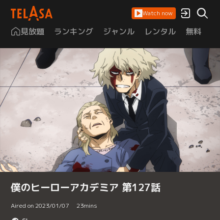
Watch now
見放題
ランキング
ジャンル
レンタル
無料
は
僕のヒーローアカデミア 第127話
Aired on 2023/01/07
23
mins