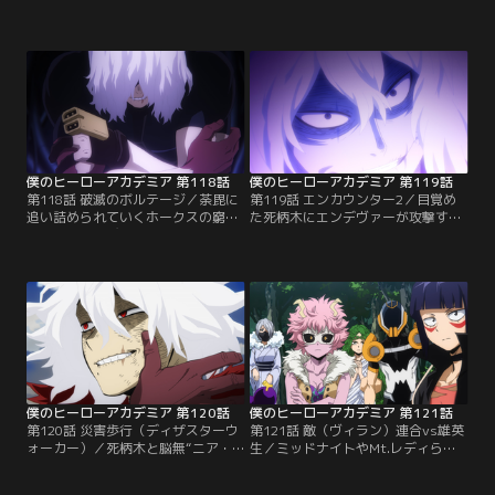
鳴が無力化！勢いに乗るヒーローた
イスを殺したホークスを、荼毘が不
ちは群訝山荘へ到着、敵＜ヴィラン
気味な笑みを浮かべながら“個性”の
＞たちを倒していく。そしてその群
蒼炎で追い詰める。素性など一切が
訝山荘では、ホークスが要注意人物
謎に満ちた荼毘にホークスが問い掛
のトゥワイスを拘束。人の良い性格
ける。「お前は誰だ--！？」一方、
のトゥワイスに対し投降を促すホー
蛇腔病院ではエンデヴァーや相澤た
クスだったが…。
ちがドクターを追い、ハイエンド脳
無と戦っていた。
僕のヒーローアカデミア 第118話
僕のヒーローアカデミア 第119話
第118話 破滅のボルテージ／荼毘に
第119話 エンカウンター2／目覚め
追い詰められていくホークスの窮地
た死柄木にエンデヴァーが攻撃する
に、常闇が飛び込んできた！ホーク
が、オール・フォー・ワンの“個
スがトゥワイスを殺したことを嬉々
性”を移植された死柄木は「超回
として話し、ヒーローの汚さと現実
復」で怯まない。その死柄木の頭の
を常闇に突きつける荼毘。常闇は、
中に響く「ワン・フォー・オールを
ホークスを救えるのか…！？そし
手に入れろ」の声…。以前オール・
て、蛇腔病院では、ミルコとプレゼ
フォー・ワンが奪ったラグドールの
ント・マイクの攻撃を受けながら
「サーチ」でデクの位置を把握した
も、死柄木がついに目覚めてしまっ
死柄木は、高速で移動する。
た。
僕のヒーローアカデミア 第120話
僕のヒーローアカデミア 第121話
第120話 災害歩行（ディザスターウ
第121話 敵（ヴィラン）連合vs雄英
ォーカー）／死柄木と脳無“ニア・
生／ミッドナイトやMt.レディらプ
ハイエンド”たちがデクたちの前に
ロヒーローたちでも止められない、
現れた。デクから「ワン・フォー・
ギガントマキアと荼毘たちの前進。