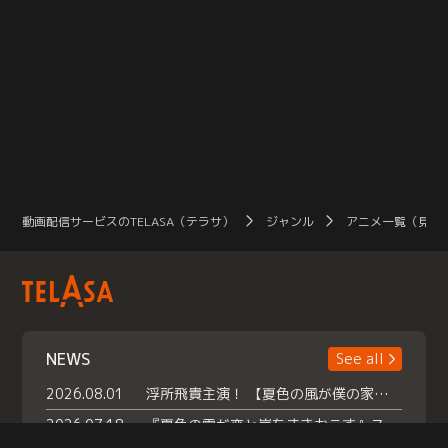
動画配信サービスのTELASA（テラサ）
ジャンル
アニメ一覧（見放
NEWS
See all
2026.08.01
浮所飛貴主演！ 【夏色の風が僕の家にやってきた】 本日よりテラサで独占配信スタート！
2026.07.18
『夏色の雲が恋と嵐をまきおこす』スペシャルメイキング 【Part1】2026年７月18日（土）23時30分～配信スタート！話題のシーンの裏側を大公開！豪華キャスト大集合！ 『武宮家 真夏の家族会議』開催！