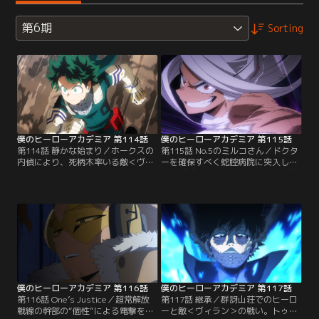
第6期
Sorting
僕のヒーローアカデミア 第114話
僕のヒーローアカデミア 第115話
第114話 静かな始まり／ホークスの
第115話 No.5のミルコさん／ドクタ
内偵により、死柄木率いる敵＜ヴィ
ーを確保すべく蛇腔病院に突入した
ラン＞勢力“超常解放戦線線”の決起
エンデヴァーたちは大量の脳無と交
の情報を得たプロヒーローと警察
戦。No.5ヒーローのミルコは先行し
は、敵＜ヴィラン＞一斉確保のため
てドクターを追うが、ドクターは最
に集結、最大規模の作戦に臨む。そ
強の脳無“ハイエンド”を目覚めさせ
こには、デクたち雄英高校ヒーロー
る。圧倒的な力を持つハイエンド
科の生徒たちの姿もあった。そして
に、ミルコはひとり立ち向かう
いよいよヒーローたちが“超常解放
が…！？一方の群訝山荘を目指すヒ
戦線”のアジトである群訝山荘と…。
ーローたちの中には…。
僕のヒーローアカデミア 第116話
僕のヒーローアカデミア 第117話
第116話 One’s Justice／超常解放
第117話 継承／群訝山荘でのヒーロ
戦線の幹部の“個性”による電撃を上
ーと敵＜ヴィラン＞の戦い。トゥワ