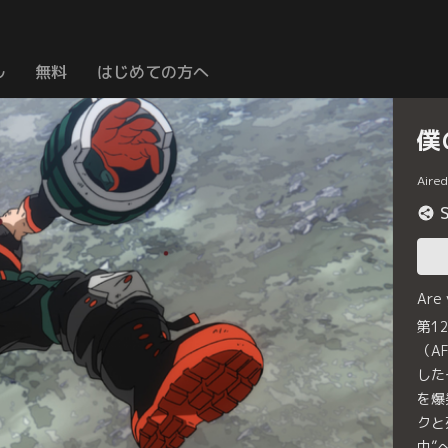
ル
無料
はじめての方へ
僕
Aire
Are
第1
（A
した
を爆
クと
中”