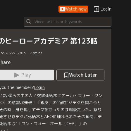
Watch now
Login
のヒーローアカデミア 第123話
d on 2022/12/03
23
mins
Share
Play
Watch Later
 you the member?
Login
23話 僕らの中の人／突然死柄木にオール・フォー・ワン
FO）の意識が発現！「鋲突」の“個性”がデクを貫こうと
その時、身を挺してデクを守ったのは爆豪だった。怒り
発させるデクが死柄木とAFOに触れられたその瞬間、デ
死柄木は“「ワン・フォー・オール（OFA）」の
へ…！