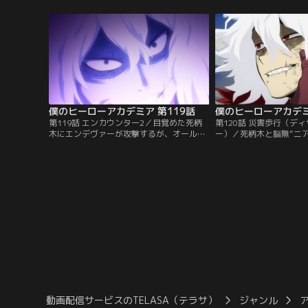
確保のために集結、最大規模の作戦に臨
ターは最強の脳無“ハイ
む。そこには、デクたち雄英高校ヒーロー
せる。圧倒的な力を持つ
科の生徒たちの姿もあった。そしていよい
ルコはひとり立ち向かう
よヒーローたちが“超常解放戦線”のアジト
訝山荘を目指すヒーロー
である群訝山荘と…。
僕のヒーローアカデミア 第119話
僕のヒーローアカデミ
第119話 エンカウンター2／目覚めた死柄
第120話 災害歩行（デ
木にエンデヴァーが攻撃するが、オール・
ー）／死柄木と脳無“ニ
フォー・ワンの“個性”を移植された死柄木
ちがデクたちの前に現れ
は「超回復」で怯まない。その死柄木の頭
ン・フォー・オール」を
の中に響く「ワン・フォー・オールを手に
木だったが、相澤の「抹
入れろ」の声…。以前オール・フォー・ワ
性”が発動できない。し
ンが奪ったラグドールの「サーチ」でデク
クターによる手術によっ
の位置を把握した死柄木は、高速で移動す
ともオールマイト並みの
る。
きるようになっていた。
動画配信サービスのTELASA（テラサ）
ジャンル