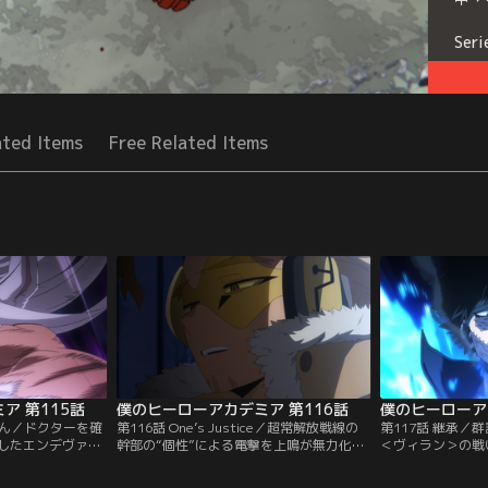
Seri
ated Items
Free Related Items
ア 第115話
僕のヒーローアカデミア 第116話
僕のヒーローア
コさん／ドクターを確
第116話 One’s Justice／超常解放戦線の
第117話 継承／
したエンデヴァー
幹部の“個性”による電撃を上鳴が無力化！
＜ヴィラン＞の戦
No.5ヒーローの
勢いに乗るヒーローたちは群訝山荘へ到
ホークスを、荼毘
ーを追うが、ドク
着、敵＜ヴィラン＞たちを倒していく。そ
ながら“個性”の