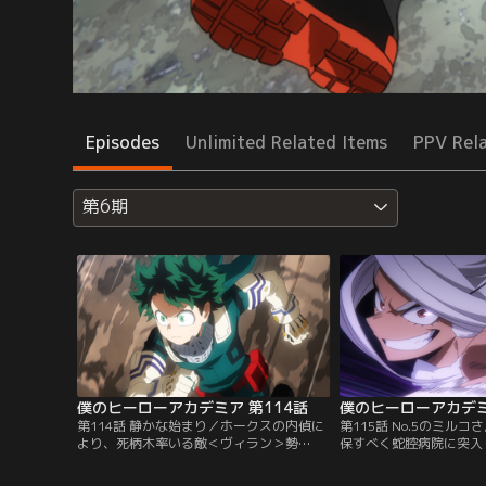
Episodes
Unlimited Related Items
PPV Rel
第6期
僕のヒーローアカデミア 第114話
僕のヒーローアカデミ
第114話 静かな始まり／ホークスの内偵に
第115話 No.5のミル
より、死柄木率いる敵＜ヴィラン＞勢
保すべく蛇腔病院に突入
力“超常解放戦線線”の決起の情報を得たプ
たちは大量の脳無と交戦。
ロヒーローと警察は、敵＜ヴィラン＞一斉
ミルコは先行してドクタ