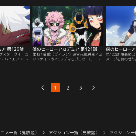
エンド”を目覚めさ
してその群訝山荘では、ホークスが要注意
ど一切が謎に満ち
ハイエンドに、ミ
人物のトゥワイスを拘束。人の良い性格の
掛ける。「お前は
が…！？一方の群
トゥワイスに対し投降を促すホークスだっ
病院ではエンデヴ
たちの中には…。
たが…。
ーを追い、ハイエ
ア 第120話
僕のヒーローアカデミア 第121話
僕のヒーローア
ィザスターウォーカ
第121話 敵（ヴィラン）連合vs雄英生／ミ
第122話 爆豪勝
ア・ハイエンド”た
ッドナイトやMt.レディらプロヒーローた
メージを負わせた
た。デクから「ワ
ちでも止められない、ギガントマキアと荼
ヒーローたちに迫
奪おうとする死柄
毘たちの前進。ギガントマキアを止めるに
け、デクたちが死
消」により“個
は、眠らせるしかない。八百万を中心とし
木の身体に綻びが
かし、死柄木はド
た雄英高校ヒーロー科の生徒たちは、決死
のヒーローたちの
て“個性”を使わず
の作戦の敢行を決意！八百万の「創造」に
させるのに必要な
1
2
3
身体能力を発揮で
よる麻酔薬を切り札に、それぞれの“個
めたため、力が定
性”を活かして迎え撃つ！
アニメ一覧（見放題）
アクション一覧（見放題）
アクション一