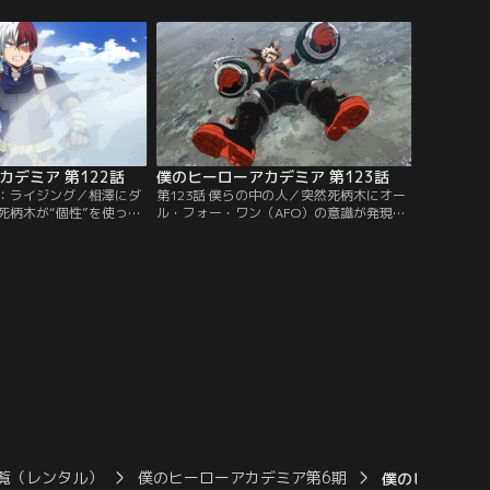
た荼毘にホークスが問い
さと現実を常闇に突きつける荼毘。常闇
誰だ--！？」一方、蛇腔
は、ホークスを救えるのか…！？そして、
ァーや相澤たちがドクタ
蛇腔病院では、ミルコとプレゼント・マイ
ンド脳無と戦っていた。
クの攻撃を受けながらも、死柄木がついに
目覚めてしまった。
カデミア 第122話
僕のヒーローアカデミア 第123話
己：ライジング／相澤にダ
第123話 僕らの中の人／突然死柄木にオー
死柄木が“個性”を使って
ル・フォー・ワン（AFO）の意識が発現！
る。そこに轟も駆けつ
「鋲突」の“個性”がデクを貫こうとしたそ
柄木と対峙する中、死柄
の時、身を挺してデクを守ったのは爆豪だ
見え始める。蛇腔病院へ
った。怒りを爆発させるデクが死柄木と
突入により、身体を完成
AFOに触れられたその瞬間、デクと死柄木
4ヵ月を待たずして目覚
は“「ワン・フォー・オール（OFA）」の
着していなかったのだ。
中”へ…！
覧（レンタル）
僕のヒーローアカデミア第6期
僕のヒーローア