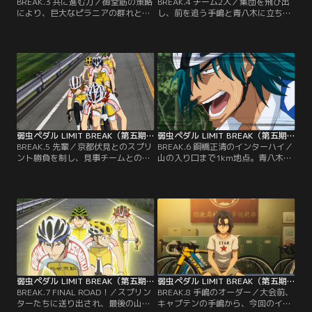
BREAK.3 共に進む力／御堂筋の策略
BREAK.4 チーム2人／集団を飛び出
により、巨大なピラニアの群れとな
し、前を追う手嶋と青八木に立ち塞
った最終集団。次々と先行する選手
がる京都伏見。山口は、御堂筋から
を飲み込み、ついには協調していた
託されたフェイズを完遂するため、
総北と箱根学園へと襲いかかる！動
手嶋と青八木に条件付きのスプリン
揺と混乱の中、集団に飲み込まれて
ト勝負を仕掛けてきた。クライマー
しまった手嶋。必死に協調相手を探
の手嶋には不利な勝負だが、受けな
すが、御堂筋の裏切りにあった集団
ければ前には進めない。
は失速してしまう。しかし、助けに
来た青八木と合流し、手嶋に一筋の
光が差し込んだ。
弱虫ペダル LIMIT BREAK（第五期） 第05話
弱虫ペダル LIMIT BREAK（第五期） 第06話
BREAK.5 先輩／京都伏見とのスプリ
BREAK.6 銅橋正清のインターハイ／
ント勝負を制し、見事チームとの合
山の入り口まで1km地点。青八木の
流を果たした手嶋と青八木。6人全
決死の引きにより、先頭の箱根学園
員でのレースを楽しむ坂道たちだ
に追いついた総北。食らいつく鏑木
が、その時間は長くは続かない。箱
とのスプリントバトルで消耗した銅
根学園に追いつくため、全力でチー
橋は、限界が近づき、意識がトビな
ムを引く青八木の脚は、前日からの
がらも、一心不乱にチームを先導し
痛みで限界が近づいていた。そんな
ていた。かつては初めてのインター
先輩の背中を見て、涙が止まらない
ハイを恐れ、真波や荒北から必死に
鏑木。
感想を聞き出していた銅橋。だが、
今は…。
弱虫ペダル LIMIT BREAK（第五期） 第07話
弱虫ペダル LIMIT BREAK（第五期） 第08話
BREAK.7 FINAL ROAD！／スプリン
BREAK.8 手嶋のオーダー／大会前、
ターたちに送り出され、最後の山へ
キャプテンの手嶋から、今回のイン