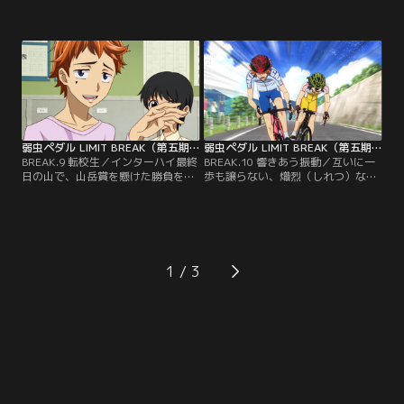
と突入した坂道たち。4人のクライ
ターハイでは「山のエースを外す」
マーがいる箱根学園から、次々と総
と言い渡されていた坂道。山でのフ
攻撃を受ける総北だが、オールラウ
ァーストアタックで、箱根学園の強
ンダーに転向した鳴子の活躍もあ
敵、真波を早めに潰すためのオーダ
り、何とかその場をしのぐ。しか
ーだ。しかし、泉田のスプリントに
し、峠の合間にある平坦道にさしか
よって予想外に開いた距離を埋める
かかると、箱根学園キャプテンの泉
ため、手嶋は自らを犠牲にしてチー
田がチームを引いて一気に加速！
ムを引く。
弱虫ペダル LIMIT BREAK（第五期） 第09話
弱虫ペダル LIMIT BREAK（第五期） 第10話
BREAK.9 転校生／インターハイ最終
BREAK.10 響きあう振動／互いに一
日の山で、山岳賞を懸けた勝負を手
歩も譲らない、熾烈（しれつ）な山
嶋に持ちかける葦木場。小学生の
岳賞争いを繰り広げてゆく手嶋と葦
頃、転校生だった葦木場は、音楽を
木場。しかし、葦木場に必死で食ら
通じて手嶋と仲良くなり、中学の時
いつく手嶋の脚は既に限界が近づい
には同じ自転車部で走っていた。レ
ていた。ロードレースでは平凡な実
ースで中々結果を出せない二人だっ
力といわれた手嶋だが、一歩一歩努
たが、手嶋は密かに葦木場の中に眠
力する、実力を超えて無理をする走
1
る才能に気付き、山岳賞を獲らせた
りこそ自分の必殺技だと信じ、ペダ
いと考えていた。
ルを回す。