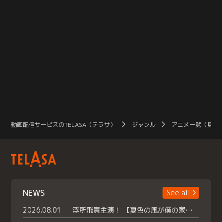
動画配信サービスのTELASA（テラサ）
ジャンル
アニメ一覧（見放
NEWS
See all
2026.08.01
浮所飛貴主演！ 【夏色の風が僕の家にやってきた】 本日よりテラサで独占配信スタート！