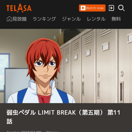
Watch now
見放題
ランキング
ジャンル
レンタル
無料
は
弱虫ペダル LIMIT BREAK（第五期） 第11
話