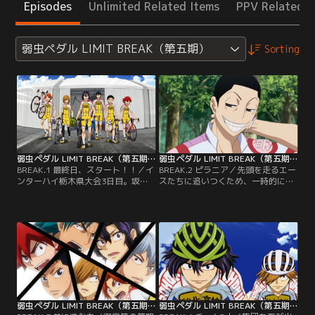
Episodes
Unlimited Related Items
PPV Related I
弱虫ペダル LIMIT BREAK（第五期）
Sorting
弱虫ペダル LIMIT BREAK（第五期） 第01話
弱虫ペダル LIMIT BREAK（第五期） 第02話
BREAK.1 最終日、スタート！！／イ
BREAK.2 ピラニア／先頭を走るエー
ンターハイ栃木県大会3日目。坂道
スたちに追いつくため、一時的に協
たち総北の連覇を懸けた大会は、つ
調して走る総北と箱根学園。そこ
いに最終日を迎えた。スタート前、
へ、先行していた京都伏見の御堂筋
キャプテンの手嶋を中心に士気を高
と水田が落ちてきた。レース早々の
めるチーム総北。御堂筋率いる京都
失速に驚き、理由を問い詰める鳴
伏見も、全員がボーズという異様な
子。しかし、御堂筋は後方、熊本台
スタイルで現れ、覚悟を見せる。寝
一の井瀬を使い、密かにフェイズを
坊した真波も何とか間に合い、最終
進めていた。一方、御堂筋から今回
日のレースがついにスタート！先頭
のフェイズの重要な役割を任されて
争いに加勢するため…。
いた山口は…。
弱虫ペダル LIMIT BREAK（第五期） 第03話
弱虫ペダル LIMIT BREAK（第五期） 第04話