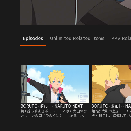
Episodes
Unlimited Related Items
PPV Rel
BORUTO-ボルト- NARUTO NEXT GENERATIONS 第001話
第1話 うずまきボルト！！／忍五大国のひ
第2話 火影の息子…！
とつ「火の国（ひのくに）」にある「木ノ
ぎを起こし、謹慎してい
葉隠れ（このはがくれ）の里」--この里に
ミーに初登校した。だが
住むうずまきボルトは、里長である七代目
い七代目火影の息子であ
火影（ほかげ）・うずまきナルトを父に持
り謹慎処分を受けたボル