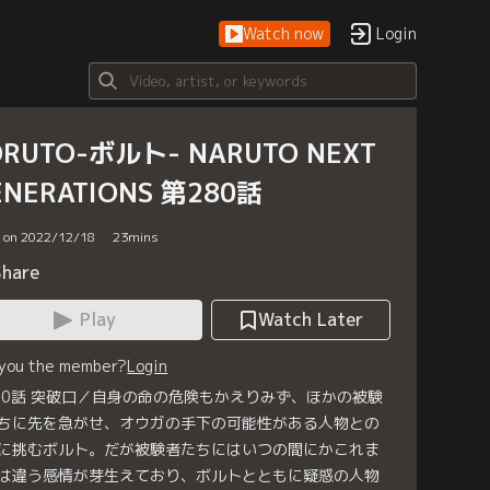
Watch now
Login
ORUTO-ボルト- NARUTO NEXT
ENERATIONS 第280話
d on 2022/12/18
23
mins
Share
Play
Watch Later
 you the member?
Login
80話 突破口／自身の命の危険もかえりみず、ほかの被験
ちに先を急がせ、オウガの手下の可能性がある人物との
に挑むボルト。だが被験者たちにはいつの間にかこれま
は違う感情が芽生えており、ボルトとともに疑惑の人物