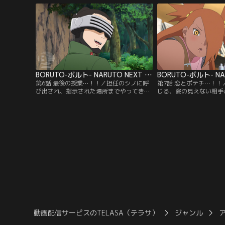
つ少年だ。ある日ボルトは、不良たちに絡
の目は冷たい。そんな中
まれていた少年・雷門デンキを助ける。力
イトのひとり、結乃（ゆ
も気も弱いデンキは、不良たちばかりか自
ケンカを売られる。イワ
分の父親に反発することもできないでい
センスを持ちながら、素
た…。【提供：バンダイチャンネル】
で…。【提供：バンダイ
BORUTO-ボルト- NARUTO NEXT GENERATIONS 第006話
第6話 最後の授業…！！／担任のシノに呼
第7話 恋とポテチ…！
び出され、指示された場所までやってきた
じる、姿の見えない相手
ボルト、シカダイ、ミツキ。いつもと様子
える（？）チョウチョウ
の違うクラス担任をいぶかしむボルトたち
い相手を捕まえてやろう
だが、そんな三人に突然シノが襲い掛か
ついに犯人・隠蓑（かく
る！蟲（むし）を使った術を得意とする油
捕まえることに成功。だ
女一族のシノは、「奇壊蟲（きかいちゅ
チョウチョウのクラスの
う）」を放ち容赦ない攻撃を仕掛けてく
い）スミレのことが好き
る…。【提供：バンダイチャンネル】
ていたのだった…。【提
ンネル】
動画配信サービスのTELASA（テラサ）
ジャンル