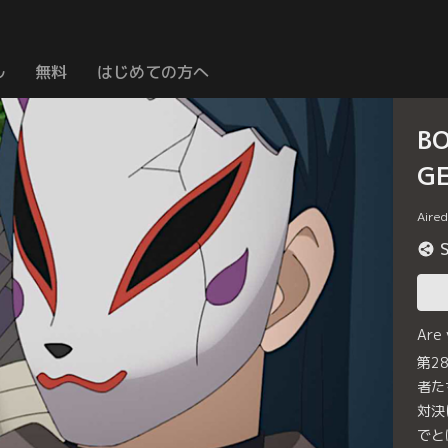
ル
無料
はじめての方へ
B
G
Aire
Are
第2
者た
対決
でと