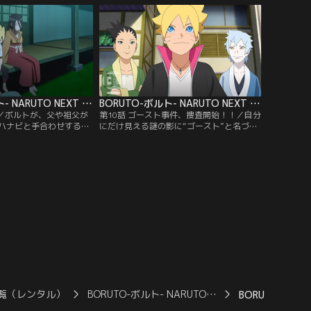
られたトラップや、うち
だならぬ才能を見せる。しかしミツキは何
あきみち）チョウチョウ
を考えているのかわからないところがあり
チームに行く手を阻まれ
ボルトたちを困惑させてゆく。そんな中、
提供：バンダイチャンネ
校舎の修復工事をしていたひとりが急
に…。【提供：バンダイチャンネル】
BORUTO-ボルト- NARUTO NEXT GENERATIONS 第009話
BORUTO-ボルト- NARUTO NEXT GENERATIONS 第010話
明／ボルトが、父や祖父が
第10話 ゴースト事件、捜査開始！！／自分
ハナビと手合わせするこ
にだけ見える謎の影に“ゴースト”と名づけ
認めてもらうため果敢に
たボルトは、仲のよいシカダイやミツキと
、どんなにがんばっても
協力して“ゴースト事件”を解決しようと張
ことができず、覚醒した
り切る。そんなボルトを陰ながら応援しよ
わかる。これまで見えて
うと、シノが授業の一環として各自興味の
ラのような影はすべて錯
ある職場を見学するよう指示。ボルトは、
いかと思い始めたボルト
シカダイ、ミツキとともに郵便配達員の仕
どころか、ウソをついた
事を間近で見学しながら里中…。【提供：
ンダイチャンネル】
バンダイチャンネル】
覧（レンタル）
BORUTO-ボルト- NARUTO…
BORUTO-ボルト-