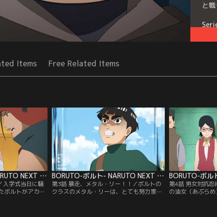
と戦
Seri
ated Items
Free Related Items
BORUTO-ボルト- NARUTO NEXT GENERATIONS 第002話
BORUTO-ボルト- NARUTO NEXT GENERATIONS 第003話
！／入学式当日に騒
第3話 暴走、メタル・リー！！／ボルトの
第4話 男女対抗
たボルトがアカデ
クラスのメタル・リーは、とても努力家で
の油女（あぶらめ
、里の英雄と名高
優れた体術の使い手。だが緊張しやすい性
チームに分かれて
りながら、いきな
格で、誰かに注目されたりすると途端に実
グを奪い合うこと
トにクラスメイト
力を発揮できなくなる。そんなメタルにあ
速、屋上に向かう