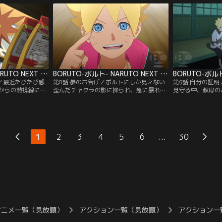
ボルトはクラスメ
る日クラスメイトの奈良（なら）シカダイ
が、途中に仕掛け
いの）イワベエに
が心無い一言を言ってしまう。悪気はなか
はサラダ、秋道（
ベエは優れた戦闘
ったシカダイだが、翌日、怒ったメタルが
を中心とした女子
行の悪さが原因
シカダイに戦いを仕掛け…。【提供：バン
大苦戦する…。【
チャンネル】
ダイチャンネル】
ル】
BORUTO-ボルト- NARUTO NEXT GENERATIONS 第007話
BORUTO-ボルト- NARUTO NEXT GENERATIONS 第008話
！／最近たびたび感
第8話 夢のお告げ／ボルトにしか見えない
第9話 自分の証
からの熱視線に怯
歪んだチャクラの影に操られ、急に暴れ出
見守る中、叔母の
は、この気味の悪
した人々--はじめはアカデミーの周辺だけ
とになった。父に
と息巻く。そして
で起こっていた異変が、徐々に里中に広が
戦うボルト。だが
れみの）マギレを
り始めていた--。そんなある晩ボルトは、
白眼を発動させる
がマギレは、実は
謎の人物から不思議な瞳術（どうじゅつ）
形跡もないことが
委員長・筧（かけ
を与えられる夢を見る。それにより、母・
いた歪んだチャク
...
1
2
3
4
5
6
30
でずっと彼女を見
ヒナタの家系、日向（ひゅうが）一族特有
覚だったのではな
供：バンダイチャ
の能力である…。【提供：バンダイチャン
は、認めてもらう
ネル】
と…。【提供：バ
アニメ一覧（見放題）
アクション一覧（見放題）
アクション一