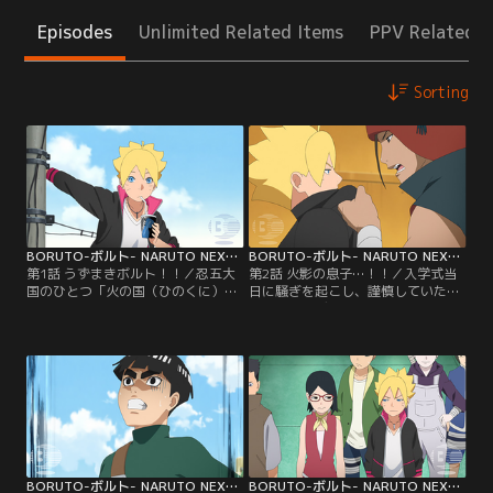
Episodes
Unlimited Related Items
PPV Related I
Sorting
BORUTO-ボルト- NARUTO NEXT GENERATIONS 第001話
BORUTO-ボルト- NARUTO NEXT GENERATIONS 第002話
第1話 うずまきボルト！！／忍五大
第2話 火影の息子…！！／入学式当
国のひとつ「火の国（ひのくに）」
日に騒ぎを起こし、謹慎していたボ
にある「木ノ葉隠れ（このはがく
ルトがアカデミーに初登校した。だ
れ）の里」--この里に住むうずまき
が、里の英雄と名高い七代目火影の
ボルトは、里長である七代目火影
息子でありながら、いきなり謹慎処
（ほかげ）・うずまきナルトを父に
分を受けたボルトにクラスメイトの
持つ少年だ。ある日ボルトは、不良
目は冷たい。そんな中ボルトはクラ
たちに絡まれていた少年・雷門デン
スメイトのひとり、結乃（ゆいの）
キを助ける。力も気も弱いデンキ
イワベエにケンカを売られる。イワ
は、不良たちばかりか自分の父親に
ベエは優れた戦闘センスを持ちなが
反発することもできないでいた…。
ら、素行の悪さが原因で…。【提
【提供：バンダイチャンネル】
供：バンダイチャンネル】
BORUTO-ボルト- NARUTO NEXT GENERATIONS 第003話
BORUTO-ボルト- NARUTO NEXT GENERATIONS 第004話