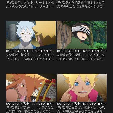
第3話 暴走、メタル・リー！！／ボ
第4話 男女対抗忍術合戦！！／クラ
ルトのクラスのメタル・リーは、と
ス担任の油女（あぶらめ）シノの提
ても努力家で優れた体術の使い手。
案で、男女のチームに分かれて屋上
だが緊張しやすい性格で、誰かに注
に設置されたフラッグを奪い合うこ
目されたりすると途端に実力を発揮
とになるボルトたち。早速、屋上に
できなくなる。そんなメタルにある
向かうボルトたち男子チームだが、
日クラスメイトの奈良（なら）シカ
途中に仕掛けられたトラップや、う
ダイが心無い一言を言ってしまう。
ちはサラダ、秋道（あきみち）チョ
悪気はなかったシカダイだが、翌
ウチョウを中心とした女子チームに
日、怒ったメタルがシカダイに戦い
行く手を阻まれ大苦戦する…。【提
を仕掛け…。【提供：バンダイチャ
供：バンダイチャンネル】
ンネル】
BORUTO-ボルト- NARUTO NEXT GENERATIONS 第005話
BORUTO-ボルト- NARUTO NEXT GENERATIONS 第006話
第5話 謎の転校生…！！／ボルトの
第6話 最後の授業…！！／担任のシ
クラスに、「音隠れ（おとがくれ）
ノに呼び出され、指示された場所ま
の里」から転入生がやってきた。ミ
でやってきたボルト、シカダイ、ミ
ツキという名のこの少年は、組み手
ツキ。いつもと様子の違うクラス担
の授業でイワベエを圧倒したり、難
任をいぶかしむボルトたちだが、そ
しい問題をあっさり解いたりとただ
んな三人に突然シノが襲い掛かる！
ならぬ才能を見せる。しかしミツキ
蟲（むし）を使った術を得意とする
は何を考えているのかわからないと
油女一族のシノは、「奇壊蟲（きか
ころがありボルトたちを困惑させて
いちゅう）」を放ち容赦ない攻撃を
ゆく。そんな中、校舎の修復工事を
仕掛けてくる…。【提供：バンダイ
していたひとりが急に…。【提供：
チャンネル】
バンダイチャンネル】
BORUTO-ボルト- NARUTO NEXT GENERATIONS 第007話
BORUTO-ボルト- NARUTO NEXT GENERATIONS 第008話
第7話 恋とポテチ…！！／最近たび
第8話 夢のお告げ／ボルトにしか見
たび感じる、姿の見えない相手から
えない歪んだチャクラの影に操ら