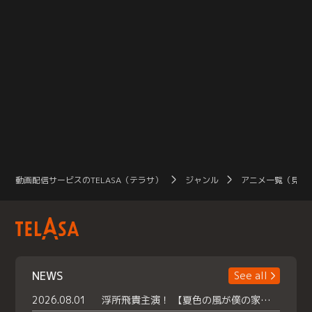
動画配信サービスのTELASA（テラサ）
ジャンル
アニメ一覧（見放
NEWS
See all
2026.08.01
浮所飛貴主演！ 【夏色の風が僕の家にやってきた】 本日よりテラサで独占配信スタート！