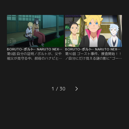
の熱視線に怯える（？）チョウチョ
れ、急に暴れ出した人々--はじめは
ウは、この気味の悪い相手を捕まえ
アカデミーの周辺だけで起こってい
てやろうと息巻く。そしてついに犯
た異変が、徐々に里中に広がり始め
人・隠蓑（かくれみの）マギレを捕
ていた--。そんなある晩ボルトは、
まえることに成功。だがマギレは、
謎の人物から不思議な瞳術（どうじ
実はチョウチョウのクラスの委員
ゅつ）を与えられる夢を見る。それ
長・筧（かけい）スミレのことが好
により、母・ヒナタの家系、日向
きでずっと彼女を見ていたのだっ
（ひゅうが）一族特有の能力であ
た…。【提供：バンダイチャンネ
る…。【提供：バンダイチャンネ
ル】
ル】
BORUTO-ボルト- NARUTO NEXT GENERATIONS 第009話
BORUTO-ボルト- NARUTO NEXT GENERATIONS 第010話
第9話 自分の証明／ボルトが、父や
第10話 ゴースト事件、捜査開始！！
祖父が見守る中、叔母のハナビと手
／自分にだけ見える謎の影に“ゴー
合わせすることになった。父に認め
スト”と名づけたボルトは、仲のよ
てもらうため果敢に戦うボルト。だ
いシカダイやミツキと協力して“ゴ
が、どんなにがんばっても白眼を発
ースト事件”を解決しようと張り切
動させることができず、覚醒した形
る。そんなボルトを陰ながら応援し
跡もないことがわかる。これまで見
ようと、シノが授業の一環として各
えていた歪んだチャクラのような影
自興味のある職場を見学するよう指
1
はすべて錯覚だったのではないかと
示。ボルトは、シカダイ、ミツキと
思い始めたボルトは、認めてもらう
ともに郵便配達員の仕事を間近で見
どころか、ウソをついたと…。【提
学しながら里中…。【提供：バンダ
供：バンダイチャンネル】
イチャンネル】