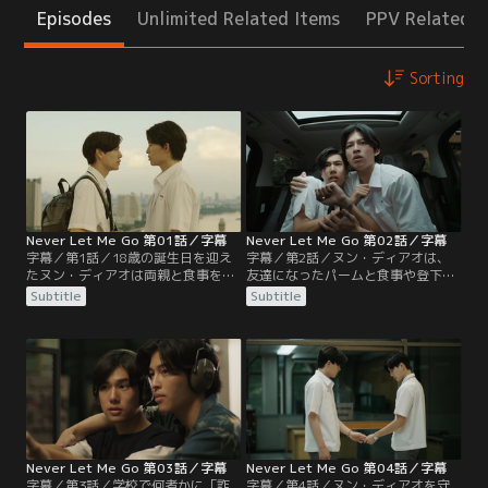
Episodes
Unlimited Related Items
PPV Related I
Sorting
Never Let Me Go 第01話／字幕
Never Let Me Go 第02話／字幕
字幕／第1話／18歳の誕生日を迎え
字幕／第2話／ヌン・ディアオは、
たヌン・ディアオは両親と食事をす
友達になったパームと食事や登下校
る。その帰り、高級ホテル経営者で
を一緒にしようとするが、シャノン
Subtitle
Subtitle
ある父が何者かに銃撃され、亡くな
に注意されてしまう。学校でだけ友
ってしまう。1カ月後、ヌン・ディ
達関係のパームに、ヌンは場所に関
アオの家で働いているシャノンの息
係なく、いつも友達だと伝える。学
子パームがやってきて、ヌンと同じ
校ではヌンへのイタズラがひどくな
高校に通うことに。実は母親のタン
り、それを見たベンはヌンに親友に
ヤーがヌン・ディアオの身を心配す
なろうと言う。
るあまり、家や学校での警護のため
パームを呼びよせたのだった。
Never Let Me Go 第03話／字幕
Never Let Me Go 第04話／字幕
字幕／第3話／学校で何者かに「詐
字幕／第4話／ヌン・ディアオを守