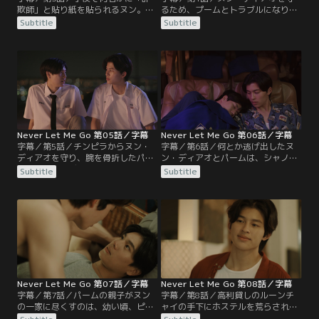
欺師」と貼り紙を貼られるヌン。ベ
るため、プームとトラブルになり、
ンはヌンとパームが同じ車で帰ると
2週間の出席停止処分を受けるパー
Subtitle
Subtitle
ころを目撃し、パームが運転手の息
ム。授業に遅れないか心配したヌン
子だと知る。すると、パームにヌン
はパームとペアになり、レポート作
の生活を奪うなと忠告し、2人を引
成に取り組む。ある日、ヌンはいつ
き離そうとする。一方、ネックレス
ものようにピアノを弾いていると、
を盗まれたヌンは嫌がらせの犯人が
ベンがやってくる。告白され、あげ
プームであることを突き止める。プ
くにキスまでされることに。
ームの家族は立ち退きで影響を受け
ていたのだった。
Never Let Me Go 第05話／字幕
Never Let Me Go 第06話／字幕
字幕／第5話／チンピラからヌン・
字幕／第6話／何とか逃げ出したヌ
ディアオを守り、腕を骨折したパー
ン・ディアオとパームは、シャノン
ムは、ヌン・ディアオとベンの乗馬
の指示どおり、パームの母親である
Subtitle
Subtitle
にも付き添う。ある朝、ヌンが登校
マムの所へ向かう。パームはマムに
するとベンとキスしている写真がば
遊びに来たと話し、しばらく島に滞
らまかれる。校長室で父親に問いた
在することに。滞在中は部屋代を払
だされたベンは、キスしてきたのが
う代わりに、マムの仕事を手伝うこ
ヌンだとウソをつく。
とになったヌンたち。そんな中、何
か隠していると感じたマムはパーム
を問いただし、ヌンを守っているこ
とを知る。
Never Let Me Go 第07話／字幕
Never Let Me Go 第08話／字幕
字幕／第7話／パームの親子がヌン
字幕／第8話／高利貸しのルーンチ
の一家に尽くすのは、幼い頃、ピポ
ャイの手下にホステルを荒らされ、
ブに医療費を払ってもらい、命を救
マムが借金していることを知るパー