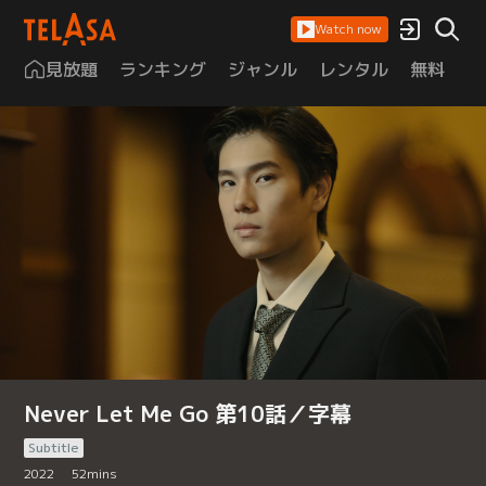
Watch now
見放題
ランキング
ジャンル
レンタル
無料
は
Never Let Me Go 第10話／字幕
Subtitle
2022
52
mins