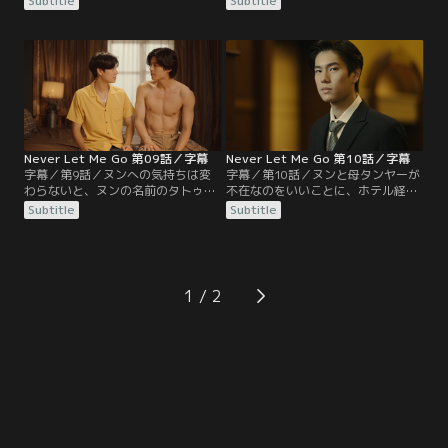
Subtitle
Subtitle
われた借りがあるためだと知るヌ
ムたち。学校では、ベンとチョッパ
ン。チョッパーにタンヤーを襲った
ーがアンを問いつめ、写真と動画を
黒幕ではないかと聞かれたスッパギ
プームに売ったことを白状させる。
ットは、チョッパーがすべてを引き
ある日、ガイドの手伝いをするマギ
継ぎ、後継者になると話す。
ーがやって来て、パームが島を案内
していると、ルーンチャイの賭場で
写真を撮ってしまい、モメてしま
う。
Never Let Me Go 第09話／字幕
Never Let Me Go 第10話／字幕
字幕／第9話／ヌンへの気持ちは変
字幕／第10話／ヌンと母タンヤーが
わらないと、ヌンの名前のタトゥー
不在なのをいいことに、ホテル経営
を入れるパーム。ベンはスッパギッ
に乗り出すスッパギットだったが、
Subtitle
Subtitle
トがヌン親子を襲撃したと知り、父
そこへヌンが戻り、タンヤーの代理
親を止めるようチョッパーに詰め寄
をすると告げられる。学校ではベン
る。ある日、パームたちはシャノン
がひどい事をしたとヌンに謝るが、
がタンヤーを襲撃した容疑者という
2人の心には距離ができていた。チ
ニュースを見る。ホステルに2人の
ョッパーは父スッパギットにヌンを
1
男がヌンを捜しに来たので、マムが
放っておくよう言うが、スッパギッ
逃がそうとするが撃たれてしまう。
トは聞く耳を持たない。