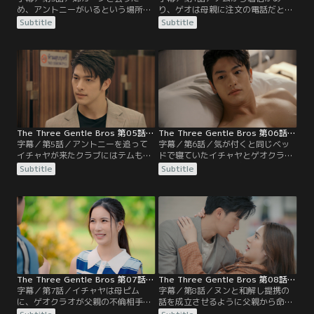
め、アントニーがいるという場所に
り、ゲオは母親に注文の電話だと配
来たゲオ。が、カーンが来られなく
達を装って会いに行く。一方、アチ
Subtitle
Subtitle
なったうえに、イチャヤやピム、さ
ラはスケボーをする場所で嫌がらせ
らにはアントニーとチャットに遭遇
を受けるとイチャヤにボディーガー
してしまう。それぞれが別れた後、
ドを頼み、一緒に公園へ。すると、
ゲオはイチャヤに不倫の件の真実を
ゲオとテムが一緒にいるところを目
話そうとするが、そこへ現れたニチ
撃する。が、4人の鉢合わせはピム
ャパーに尋ねられて自分が不倫した
が仕組んだことだった。
と認めてしまう。
The Three Gentle Bros 第05話／字幕
The Three Gentle Bros 第06話／字幕
字幕／第5話／アントニーを追って
字幕／第6話／気が付くと同じベッ
イチャヤが来たクラブにはテムも来
ドで寝ていたイチャヤとゲオクラオ
ており、トイレで鉢合わせること
であったが、そんな状況に至った背
Subtitle
Subtitle
に。ゲオが父親の不倫相手ではない
景には、チャットとニチャパーによ
ことを知ったイチャヤだったが、今
る策略があった。結局、ニチャパー
度はテムと交際しているのではと疑
の部屋にイチャヤが来ることはな
念を抱き、さらにはテムが女性と車
く、チャットらは頭を悩ませる。そ
でクラブを去るところを目撃する。
の2人の前に勝ち誇った様子でピム
チャットはイチャヤを町の外へ連れ
が現れ、さらにイチャヤは2人に同
出し、ニチャパーの仲を深めさせる
行せずバンコクへ戻ると言う。
計画を実行する。
The Three Gentle Bros 第07話／字幕
The Three Gentle Bros 第08話／字幕
字幕／第7話／イチャヤは母ピム
字幕／第8話／ヌンと和解し提携の
に、ゲオクラオが父親の不倫相手で
話を成立させるように父親から命じ
はないことを教え、彼女のことが好
られたテムは、彼女とクリットをモ