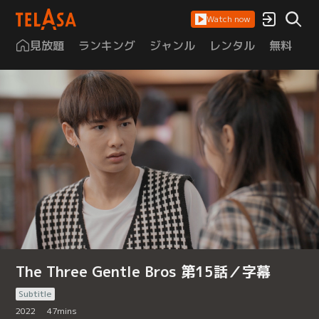
Watch now
見放題
ランキング
ジャンル
レンタル
無料
は
The Three Gentle Bros 第15話／字幕
Subtitle
2022
47
mins