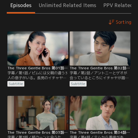
Episodes
Unlimited Related Items
PPV Related I
Sorting
The Three Gentle Bros 第01話／字幕
The Three Gentle Bros 第02話／字幕
字幕／第1話／ピムには父親の違う3
字幕／第2話／アントニーとゲオが
人の息子がいる。長男のイチャヤ、
会っているところにイチャヤが踏み
次男のテム、三男のアチラだ。息子
込むも、2人はそろって不倫を否
Subtitle
Subtitle
たちと一緒に暮らすための作戦は失
定。さらにピムが来たことで話は終
敗に終わるも、本人たちの都合もあ
わりになる。ゲオの様子からイチャ
り、結局一緒に暮らせることに。イ
ヤは彼女が本当に父親の不倫相手か
チャヤの継母チャットは夫アントニ
と疑問を持ち始める。そして、イチ
ーの不倫の証拠をつかみ、イチャヤ
ャヤは夜にゲオの店へ注文し、料理
とともに不倫現場に踏み込む。
を運んできたゲオと再会。ゲオの車
のタイヤがパンクしていることに気
づき、タイヤを交換することに。
The Three Gentle Bros 第03話／字幕
The Three Gentle Bros 第04話／字幕
字幕／第3話／姉カーンと会うた
字幕／第4話／テムから着信があ