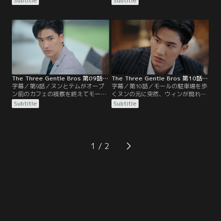
Subtitle
Subtitle
きだと打ち明ける。さらに、ピムへ
ール内のレストランに招待する。交
の素直な気持ちを伝え、親子関係が
渉は決裂し、怒ったヌンが席を立と
修復される。ピムに背中を押された
うとした時、ピムが現れてテムを店
イチャヤは早速、ゲオクラオに告白
外に連れ出す。と、二人の後を追っ
することに。
てきたヌンが提携の話に賛同すると
言う。焦ったピムは、テムに早く女
性を紹介するため、食事に連れ出す
ようアチラに命じる。
The Three Gentle Bros 第09話／字幕
The Three Gentle Bros 第10話／字幕
字幕／第9話／ヌンとテムがオープ
字幕／第10話／モールの駐車場を歩
ン前のカフェの視察を終えてモール
くヌンの元に突然、ウィンが現れ
内を歩いていると、結婚指輪を買い
る。話したいと執拗に迫られ困惑す
Subtitle
Subtitle
に来ていたヌンの元恋人ウィンとそ
るヌンだったが、テムが割って入っ
の婚約者ラターと出くわす。親しげ
て事なきを得る。だが今度はラター
にウィンと話すヌンに、ラターは嫉
が会見を開き、実名こそ出さないも
妬とも対抗意識とも取れる態度。ピ
ののヌンのせいで結婚に暗礁に乗り
ムとヴィヴィはヌンを貶めるため行
上げていると告白。それを受け、ヌ
1
動を開始。オープン当日のカフェに
ンもまた真実を話すために会見を開
そろって姿を見せる。ピムとヌンは
くことを決意する。
例によって言い争うことに。