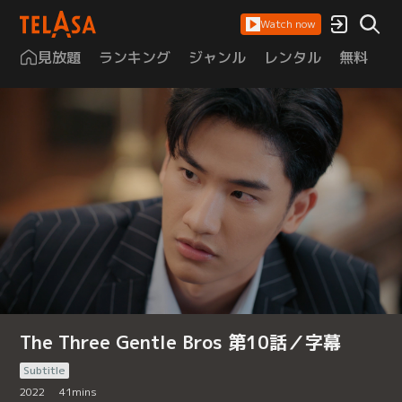
Watch now
見放題
ランキング
ジャンル
レンタル
無料
は
The Three Gentle Bros 第10話／字幕
Subtitle
2022
41
mins