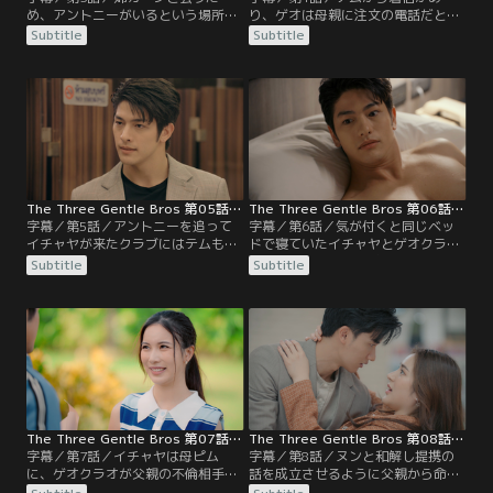
め、アントニーがいるという場所に
り、ゲオは母親に注文の電話だと配
来たゲオ。が、カーンが来られなく
達を装って会いに行く。一方、アチ
Subtitle
Subtitle
なったうえに、イチャヤやピム、さ
ラはスケボーをする場所で嫌がらせ
らにはアントニーとチャットに遭遇
を受けるとイチャヤにボディーガー
してしまう。それぞれが別れた後、
ドを頼み、一緒に公園へ。すると、
ゲオはイチャヤに不倫の件の真実を
ゲオとテムが一緒にいるところを目
話そうとするが、そこへ現れたニチ
撃する。が、4人の鉢合わせはピム
ャパーに尋ねられて自分が不倫した
が仕組んだことだった。
と認めてしまう。
The Three Gentle Bros 第05話／字幕
The Three Gentle Bros 第06話／字幕
字幕／第5話／アントニーを追って
字幕／第6話／気が付くと同じベッ
イチャヤが来たクラブにはテムも来
ドで寝ていたイチャヤとゲオクラオ
ており、トイレで鉢合わせること
であったが、そんな状況に至った背
Subtitle
Subtitle
に。ゲオが父親の不倫相手ではない
景には、チャットとニチャパーによ
ことを知ったイチャヤだったが、今
る策略があった。結局、ニチャパー
度はテムと交際しているのではと疑
の部屋にイチャヤが来ることはな
念を抱き、さらにはテムが女性と車
く、チャットらは頭を悩ませる。そ
でクラブを去るところを目撃する。
の2人の前に勝ち誇った様子でピム
チャットはイチャヤを町の外へ連れ
が現れ、さらにイチャヤは2人に同
出し、ニチャパーの仲を深めさせる
行せずバンコクへ戻ると言う。
計画を実行する。
The Three Gentle Bros 第07話／字幕
The Three Gentle Bros 第08話／字幕
字幕／第7話／イチャヤは母ピム
字幕／第8話／ヌンと和解し提携の
に、ゲオクラオが父親の不倫相手で
話を成立させるように父親から命じ
はないことを教え、彼女のことが好
られたテムは、彼女とクリットをモ