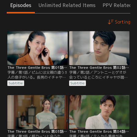
Episodes
Unlimited Related Items
PPV Related I
Sorting
The Three Gentle Bros 第01話／字幕
The Three Gentle Bros 第02話／字幕
字幕／第1話／ピムには父親の違う3
字幕／第2話／アントニーとゲオが
人の息子がいる。長男のイチャヤ、
会っているところにイチャヤが踏み
次男のテム、三男のアチラだ。息子
込むも、2人はそろって不倫を否
Subtitle
Subtitle
たちと一緒に暮らすための作戦は失
定。さらにピムが来たことで話は終
敗に終わるも、本人たちの都合もあ
わりになる。ゲオの様子からイチャ
り、結局一緒に暮らせることに。イ
ヤは彼女が本当に父親の不倫相手か
チャヤの継母チャットは夫アントニ
と疑問を持ち始める。そして、イチ
ーの不倫の証拠をつかみ、イチャヤ
ャヤは夜にゲオの店へ注文し、料理
とともに不倫現場に踏み込む。
を運んできたゲオと再会。ゲオの車
のタイヤがパンクしていることに気
づき、タイヤを交換することに。
The Three Gentle Bros 第03話／字幕
The Three Gentle Bros 第04話／字幕
字幕／第3話／姉カーンと会うた
字幕／第4話／テムから着信があ