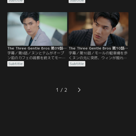
Subtitle
Subtitle
きだと打ち明ける。さらに、ピムへ
ール内のレストランに招待する。交
の素直な気持ちを伝え、親子関係が
渉は決裂し、怒ったヌンが席を立と
修復される。ピムに背中を押された
うとした時、ピムが現れてテムを店
イチャヤは早速、ゲオクラオに告白
外に連れ出す。と、二人の後を追っ
することに。
てきたヌンが提携の話に賛同すると
言う。焦ったピムは、テムに早く女
性を紹介するため、食事に連れ出す
ようアチラに命じる。
The Three Gentle Bros 第09話／字幕
The Three Gentle Bros 第10話／字幕
字幕／第9話／ヌンとテムがオープ
字幕／第10話／モールの駐車場を歩
ン前のカフェの視察を終えてモール
くヌンの元に突然、ウィンが現れ
内を歩いていると、結婚指輪を買い
る。話したいと執拗に迫られ困惑す
Subtitle
Subtitle
に来ていたヌンの元恋人ウィンとそ
るヌンだったが、テムが割って入っ
の婚約者ラターと出くわす。親しげ
て事なきを得る。だが今度はラター
にウィンと話すヌンに、ラターは嫉
が会見を開き、実名こそ出さないも
妬とも対抗意識とも取れる態度。ピ
ののヌンのせいで結婚に暗礁に乗り
ムとヴィヴィはヌンを貶めるため行
上げていると告白。それを受け、ヌ
1
動を開始。オープン当日のカフェに
ンもまた真実を話すために会見を開
そろって姿を見せる。ピムとヌンは
くことを決意する。
例によって言い争うことに。