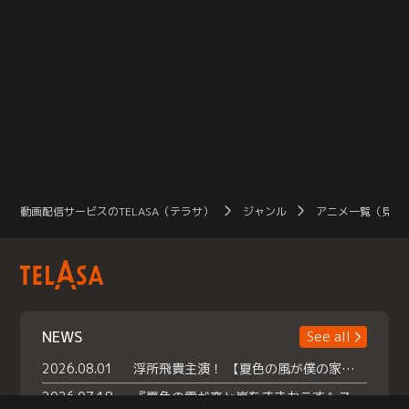
動画配信サービスのTELASA（テラサ）
ジャンル
アニメ一覧（見放
NEWS
See all
2026.08.01
浮所飛貴主演！ 【夏色の風が僕の家にやってきた】 本日よりテラサで独占配信スタート！
2026.07.18
『夏色の雲が恋と嵐をまきおこす』スペシャルメイキング 【Part1】2026年７月18日（土）23時30分～配信スタート！話題のシーンの裏側を大公開！豪華キャスト大集合！ 『武宮家 真夏の家族会議』開催！