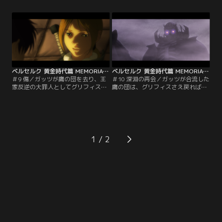
将軍、各千人長にも騎士の爵位を与
が…。
えると宣言した。歓喜に包まれる鷹
の団。しかし、その光景を見届ける
ガッツの中には、ある決心が固まっ
ていた。
ベルセルク 黄金時代篇 MEMORIAL EDITION（無修正オリジナルver.） 第09話
ベルセルク 黄金時代篇 MEMORIAL EDITION（無修正オリジナルver.） 第10話
＃9 傷／ガッツが鷹の団を去り、王
＃10 深淵の再会／ガッツが合流した
家反逆の大罪人としてグリフィスが
鷹の団は、グリフィスさえ戻ればと
囚われて1年が経つ。英雄から一
いう希望を見出し、グリフィス奪還
転、ミッドランド王国から追われる
に動きだした。王女シャルロットの
ことになった鷹の団は、暗殺集団バ
手引きで牢獄への潜入を果たしたガ
ーキラカに襲われた際にガッツとの
ッツたちだが、最下層の拷問部屋に
再会を果たす。キャスカはお前のせ
つくと、そこには想像を絶するグリ
いですべてが壊れたとガッツに剣を
フィスの姿があり…。
1
向けるが…。