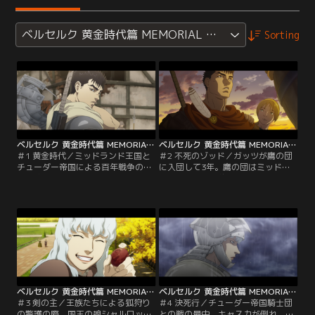
ベルセルク 黄金時代篇 MEMORIAL EDITION（無修正オ
Sorting
ベルセルク 黄金時代篇 MEMORIAL EDITION（無修正オリジナルver.） 第01話
ベルセルク 黄金時代篇 MEMORIAL EDITION（無修正オリジナルver.） 第02話
＃1 黄金時代／ミッドランド王国と
＃2 不死のゾッド／ガッツが鷹の団
チューダー帝国による百年戦争の戦
に入団して3年。鷹の団はミッドラ
渦、傭兵として大剣を振っていたガ
ンド王国軍と契約し、連勝を重ね
ッツは、ある戦の後、傭兵団「鷹の
て、国王の弟ユリウスの軍にも勝る
団」の面々に絡まれた。幾人もの団
戦果を上げていた。切り込み隊長を
員に続き、千人長のキャスカまでも
担うガッツは、ある日、古城の奥で
を大剣で圧倒したガッツだが、そこ
人成らざる存在・不死のゾッドと出
に鷹の団団長のグリフィスが声をか
くわす。強者を求めるゾッドは喜々
けて…。
としてガッツと戦うが…。
ベルセルク 黄金時代篇 MEMORIAL EDITION（無修正オリジナルver.） 第03話
ベルセルク 黄金時代篇 MEMORIAL EDITION（無修正オリジナルver.） 第04話
＃3 剣の主／王族たちによる狐狩り
＃4 決死行／チューダー帝国騎士団
の警護の際、国王の娘シャルロット
との戦の最中、キャスカが倒れ、そ