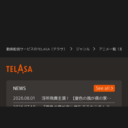
動画配信サービスのTELASA（テラサ）
ジャンル
アニメ一覧（見放
NEWS
See all
2026.08.01
浮所飛貴主演！ 【夏色の風が僕の家にやってきた】 本日よりテラサで独占配信スタート！
2026.07.18
『夏色の雲が恋と嵐をまきおこす』スペシャルメイキング 【Part1】2026年７月18日（土）23時30分～配信スタート！話題のシーンの裏側を大公開！豪華キャスト大集合！ 『武宮家 真夏の家族会議』開催！
2026.07.15
救命医・遥（今田）の《心揺さぶる過去》や、 麻酔科医・権野（船越英一郎）の《謎多きプライベート》など… 《知られざるエピソード》を独占配信！