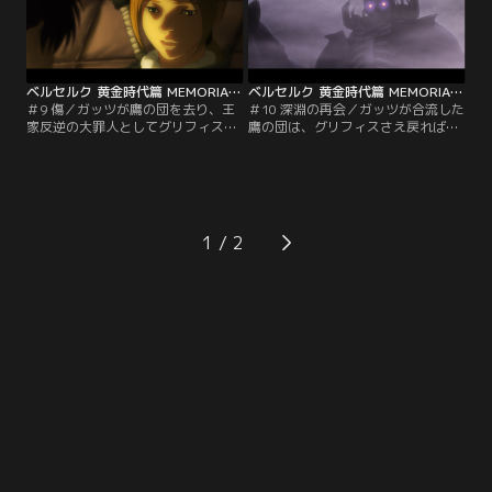
ガッツの中には、ある決心が固まっ
ていた。
ベルセルク 黄金時代篇 MEMORIAL EDITION（無修正オリジナルver.） 第09話
ベルセルク 黄金時代篇 MEMORIAL EDITION（無修正オリジナルver.） 第10話
＃9 傷／ガッツが鷹の団を去り、王
＃10 深淵の再会／ガッツが合流した
家反逆の大罪人としてグリフィスが
鷹の団は、グリフィスさえ戻ればと
囚われて1年が経つ。英雄から一
いう希望を見出し、グリフィス奪還
転、ミッドランド王国から追われる
に動きだした。王女シャルロットの
ことになった鷹の団は、暗殺集団バ
手引きで牢獄への潜入を果たしたガ
ーキラカに襲われた際にガッツとの
ッツたちだが、最下層の拷問部屋に
再会を果たす。キャスカはお前のせ
つくと、そこには想像を絶するグリ
いですべてが壊れたとガッツに剣を
フィスの姿があり…。
1
向けるが…。