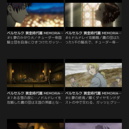
思われる者の暗殺を隠密にガッツに
男に襲われた少女キャスカにグリフ
頼んだ。「四の五の言わずに命令す
ィスは「守るものがあるなら、その
りゃいいんだ」と引き受けるガッツ
剣をとれ」と告げたのだった。
だが…。
ベルセルク 黄金時代篇 MEMORIAL EDITION（無修正オリジナルver.） 第05話
ベルセルク 黄金時代篇 MEMORIAL EDITION（無修正オリジナルver.） 第06話
＃5 夢のかがり火／チューダー帝国
＃6 ドルドレイ攻略戦／鷹の団はた
騎士団を自身にひきつけたガッツ
った5千の騎兵で、チューダー帝国
は、独りで百人近くの兵をなぎ倒す
難攻不落の要塞ドルドレイに立ちむ
という偉業を成し遂げた。傷を負っ
かった。ガッツはチューダー最強と
たガッツを、ジュドーから授かった
謳われる紫犀聖騎士団団長ボスコー
薬で手当てするキャスカ。満天の星
ンと対峙し、キャスカは別働隊を率
空の下、ガッツはキャスカに、皆に
いて要塞内部の制圧へ。そして、グ
は夢があるが、自分には何もないと
リフィスは自身と因縁のある要塞総
吐露して…。
司令官のゲノンと再会し、言葉を交
わすが…。
ベルセルク 黄金時代篇 MEMORIAL EDITION（無修正オリジナルver.） 第07話
ベルセルク 黄金時代篇 MEMORIAL EDITION（無修正オリジナルver.） 第08話
＃7 ある雪の夜に…／ドルドレイを
＃8 夢の終焉／輝くダイヤモンドダ
攻略した鷹の団は王国の英雄となっ
ストの中で交わる、ガッツとグリフ
た。国王は鷹の団に正規軍「白鳳騎
ィスの剣。この対決の行方が世界の
士団」の地位を、グリフィスに白鳳
命運を大きく動かすことになるのだ
将軍、各千人長にも騎士の爵位を与
が…。
えると宣言した。歓喜に包まれる鷹
の団。しかし、その光景を見届ける