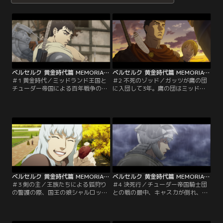
ベルセルク 黄金時代篇 MEMORIAL EDITION（無修正オリジナルver.） 第01話
ベルセルク 黄金時代篇 MEMORIAL EDITION（無修正オリジナルver.） 第02話
＃1 黄金時代／ミッドランド王国と
＃2 不死のゾッド／ガッツが鷹の団
チューダー帝国による百年戦争の戦
に入団して3年。鷹の団はミッドラ
渦、傭兵として大剣を振っていたガ
ンド王国軍と契約し、連勝を重ね
ッツは、ある戦の後、傭兵団「鷹の
て、国王の弟ユリウスの軍にも勝る
団」の面々に絡まれた。幾人もの団
戦果を上げていた。切り込み隊長を
員に続き、千人長のキャスカまでも
担うガッツは、ある日、古城の奥で
を大剣で圧倒したガッツだが、そこ
人成らざる存在・不死のゾッドと出
に鷹の団団長のグリフィスが声をか
くわす。強者を求めるゾッドは喜々
けて…。
としてガッツと戦うが…。
ベルセルク 黄金時代篇 MEMORIAL EDITION（無修正オリジナルver.） 第03話
ベルセルク 黄金時代篇 MEMORIAL EDITION（無修正オリジナルver.） 第04話
＃3 剣の主／王族たちによる狐狩り
＃4 決死行／チューダー帝国騎士団
の警護の際、国王の娘シャルロット
との戦の最中、キャスカが倒れ、そ
との交流を果たし、好意を持たれた
れを助けたガッツは共に崖下の川に
グリフィス。しかし、同じ日に毒矢
落ちた。朦朧としながらキャスカは
に襲われたことから、その首謀者と
グリフィスとの出会いを思い出す。