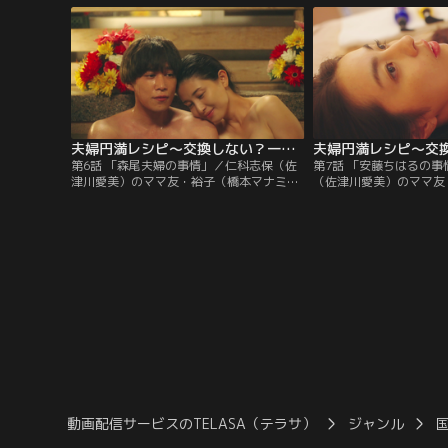
う一人子どもが欲しいと望むも、夫の浩介
じていたが、今回の1度
（千賀健永）から「妻だけED」を告白され
た。しかし、窪塚洋一郎
る。それをきっかけに…。
ら、浩介が隠れて祥子（
ていることを聞かされた
詰める。
夫婦円満レシピ～交換しない？一晩だけ～（2022/11/09放送分）第06話
第6話 「森尾夫婦の事情」／仁科志保（佐
第7話 「安藤ちはるの
津川愛美）のママ友・裕子（橋本マナミ）
（佐津川愛美）のママ友
は、男の子の後継を早く作れという姑から
ゆり菜）は夫の祐樹（和
のプレッシャーに相当参っていた。そんな
る際、お互い干渉しない
話を聞いた浩介（千賀健永）は、仁科夫
めていた。干渉はしない
婦・森尾夫婦で温泉旅行に行くことを提
祐樹の浮気を疑っていた
案。しかし、裕子は仁科夫婦を泥沼に沈め
るはSNSで出会った友
るある危険な計画を企てていて…。
かし…。
動画配信サービスのTELASA（テラサ）
ジャンル