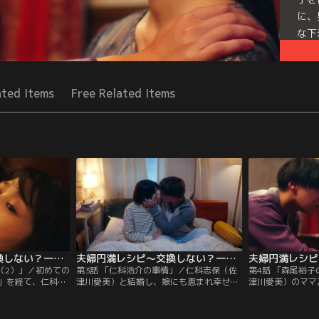
に、
な下
た…
Seri
ated Items
Free Related Items
夫婦円満レシピ～交換しない？一晩だけ～（2022/10/12放送分）第02話
夫婦円満レシピ～交換しない？一晩だけ～（2022/10/19放送分）第03話
（2）」／初めての
第3話 「仁科浩介の事情」／仁科志保（佐
第4話 「森尾裕
」を経て、仁科志
津川愛美）と結婚し、娘にも恵まれ幸せな
津川愛美）のママ
（千賀健永）の関
結婚生活を送っていた仁科浩介（千賀健
ミ）は、厳しい姑
った。最初は否定
永）は、志保とのセックスレスに悩んでい
望されていた。し
換にメリットを感
た。ある日、仕事の営業先であるメンタル
哉）との間に、男