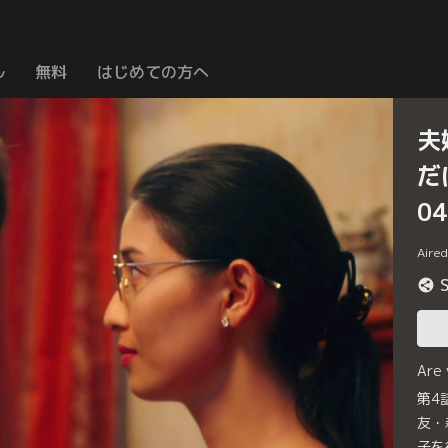
ル
無料
はじめての方へ
夫
だ
0
Aire
Are
第4
友・
子を