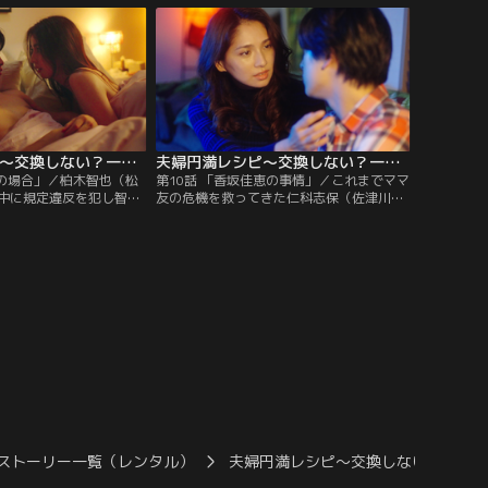
研究や刺激的な下着を買
し、裕子との仲は戻らず、真司は再びスワ
、どれも真司には効果が
ッピングを望むように…。そんな真司が暴
なある日、志保は家に訪
走しないよう、志保の夫・浩介（千賀健
永）が提案したのは…。
夫婦円満レシピ～交換しない？一晩だけ～（2022/11/30放送分）第09話
夫婦円満レシピ～交換しない？一晩だけ～（2022/12/07放送分）第10話
婦の場合」／柏木智也（松
第10話 「香坂佳恵の事情」／これまでママ
中に規定違反を犯し智也
友の危機を救ってきた仁科志保（佐津川愛
安藤ちはる（柳ゆり菜）
美）は今度は自分の番だと、2人目を作る
津川愛美）と相談し、智
ために張り切っていた。浩介（千賀健永）
る窪塚祥子（板谷由夏）
の提案でその日はホテルで過ごすことにな
と懇願することに。祥子
り、いつもと違う雰囲気に興奮する2人。
イトアクアリウム」にち
すると偶然ママ友の香坂佳恵（野波麻帆）
以外の男とも体の関係を
が若い男とホテルに入っていくところを目
いと伝える。
撃してしまう。
ストーリー一覧（レンタル）
夫婦円満レシピ～交換しない？一晩