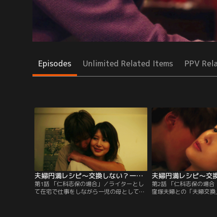
Episodes
Unlimited Related Items
PPV Rel
夫婦円満レシピ～交換しない？一晩だけ～（2022/10/05放送分）第01話
第1話 「仁科志保の場合」／ライターとし
第2話 「仁科志保の場合
て在宅で仕事をしながら一児の母として子
窪塚夫婦との「夫婦交換
育てをする仁科志保（佐津川愛美）。夫は
保（佐津川愛美）と浩介
イケメンで誰もが羨む夫婦であるが、実は
係は以前よりも良好にな
セックスレスに悩んでいた。娘のためにも
的だった志保も、夫婦交