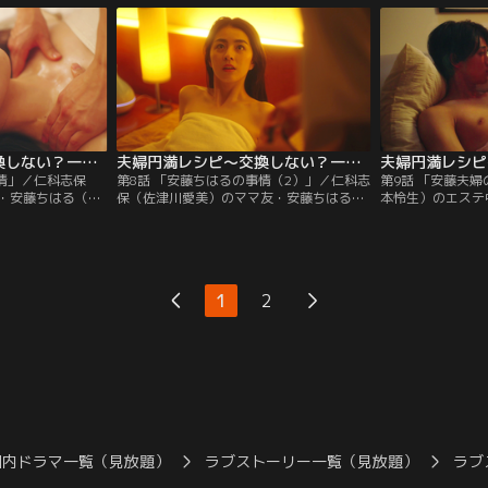
だけと決めてい
クリニックの臨床心理士・窪塚祥子（板谷
は、テクニックの
（平岡祐太）か
由夏）に相談すると、「奥様が他の男と寝
うなど色々試すが
板谷由夏）と会っ
ればいい」と言われ、夫・洋一郎（平岡祐
なかった…。そん
志保は浩介を問い
太）と主催している…。
ねてきた…。
夫婦円満レシピ～交換しない？一晩だけ～（2022/11/16放送分）第07話
夫婦円満レシピ～交換しない？一晩だけ～（2022/11/23放送分）第08話
事情」／仁科志保
第8話 「安藤ちはるの事情（2）」／仁科志
第9話 「安藤夫
・安藤ちはる（柳
保（佐津川愛美）のママ友・安藤ちはる
本怜生）のエステ
田雅成）と結婚す
（柳ゆり菜）は柏木智也（松本怜生）のエ
と会えなくなった
というルールを決
ステを受けてから智也のことが頭から離れ
は、仁科志保（佐
ものの、ちはるは
ないでいた。ちはるを心配した志保は智也
也の面倒をみてい
。そんな中、ちは
が夫婦交換サークル「ナイトアクアリウ
に会わせてほしい
達と会うことに。し
ム」に雇われていることを伝える。智也に
は智也も来る「ナ
1
2
もう会わないほうがいいと志保から忠告さ
はるを誘い、智也
れるも…。
持たないといけな
国内ドラマ一覧（見放題）
ラブストーリー一覧（見放題）
ラブ