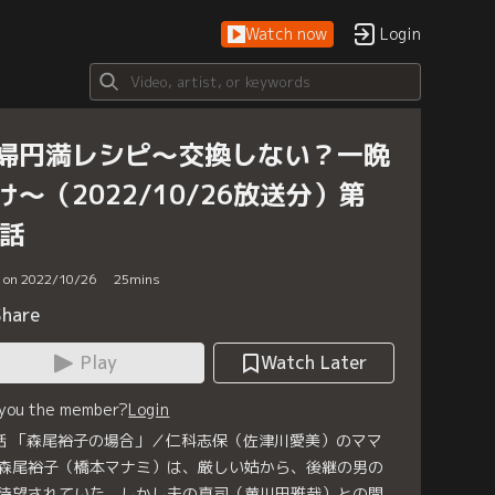
Watch now
Login
婦円満レシピ～交換しない？一晩
け～（2022/10/26放送分）第
4話
d on 2022/10/26
25
mins
Share
Play
Watch Later
 you the member?
Login
話 「森尾裕子の場合」／仁科志保（佐津川愛美）のママ
森尾裕子（橋本マナミ）は、厳しい姑から、後継の男の
待望されていた。しかし夫の真司（黄川田雅哉）との間