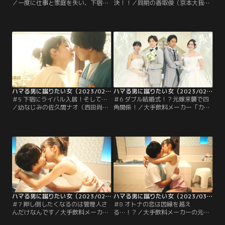
／一度に仕事と家庭を失い、下宿
決！！／同期の香取俊（京本大我）
「銀星荘」の管理人となった大手飲
とともに「カヅキビール」のコンペ
料メーカー「カヅキビール」の元エ
の担当になったWeb制作会社「コス
リート社員・設楽紘一（藤ヶ谷太
モインデックス」の西島いつか（関
輔）は、住人の西島いつか（関水
水渚）は、2年前、「カヅキビー
渚）に突然押し倒されてぼう然…。
ル」の担当者だった下宿「銀星荘」
激しく動揺した紘一は、朝食の席で
の管理人・設楽紘一（藤ヶ谷太輔）
もいつかの顔をまともに見ることが
に心をえぐられたトラウマを払拭す
できない。
るべく…。
ハマる男に蹴りたい女（2023/02/11放送分）第05話
ハマる男に蹴りたい女（2023/02/18放送分）第06話
＃5 下宿にライバル入居！そして…
＃6 ダブル結婚式！？元嫁来襲で四
／幼なじみの佐久間ナオ（西田尚
角関係！／大手飲料メーカー「カヅ
美）に頼まれ、ピンチヒッターとし
キビール」の元エリートで、現在は
てバー「Dolce」でバイトすること
下宿「銀星荘」の管理人を務める設
になった下宿「銀星荘」の管理人・
楽紘一（藤ヶ谷太輔）は、住人の西
設楽紘一（藤ヶ谷太輔）。飲みにき
島いつか（関水渚）から、エリート
た大手飲料メーカー「カヅキビー
時代の後輩たちに歩み寄るきっかけ
ル」時代の元同僚・土屋良介（田渕
と一歩踏み出す勇気をもらい、突然
章裕）の恋バナを聞くうちに…。
会社を辞めたことへのわだかまりを
解消することができた。
ハマる男に蹴りたい女（2023/02/25放送分）第07話
ハマる男に蹴りたい女（2023/03/04放送分）第08話
＃7 押し倒したくなるのは管理人さ
＃8 オトナの恋は因縁を越え
んだけなんです／大手飲料メーカー
る…！？／大手飲料メーカーの元エ
「カヅキビール」の元エリートで、
リートで現在は下宿「銀星荘」の管