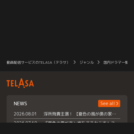
動画配信サービスのTELASA（テラサ）
ジャンル
国内ドラマ一覧（
NEWS
See all
2026.08.01
浮所飛貴主演！ 【夏色の風が僕の家にやってきた】 本日よりテラサで独占配信スタート！
2026.07.18
『夏色の雲が恋と嵐をまきおこす』スペシャルメイキング 【Part1】2026年７月18日（土）23時30分～配信スタート！話題のシーンの裏側を大公開！豪華キャスト大集合！ 『武宮家 真夏の家族会議』開催！
2026.07.15
救命医・遥（今田）の《心揺さぶる過去》や、 麻酔科医・権野（船越英一郎）の《謎多きプライベート》など… 《知られざるエピソード》を独占配信！