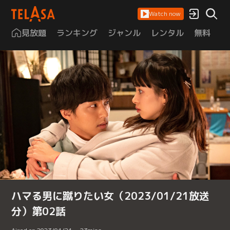
Watch now
見放題
ランキング
ジャンル
レンタル
無料
は
ハマる男に蹴りたい女（2023/01/21放送
分）第02話