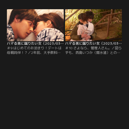
現在は下宿「銀星荘」の管理人とし
理人・設楽紘一（藤ヶ谷太輔）と、
て悪戦苦闘する日々を送る設楽紘一
住人・西島いつか（関水渚）は、お
（藤ヶ谷太輔）は、住人の西島いつ
互い相手のことが気になりつつも、
か（関水渚）が何かと気になって仕
素直になれずついムキになって言い
方がない。
合いばかり…。しかし、手をケガし
た紘一にシャンプーをしていたいつ
かが、「押し倒したくなるのは管理
人さんだけなんです」とキス！
ハマる男に蹴りたい女（2023/03/11放送分）第09話
ハマる男に蹴りたい女（2023/03/18放送分）第10話（最終話）
＃9 はじめてのお泊まり！デートは
＃10 さよなら、管理人さん。／図ら
母親同伴！？／2年前、大手飲料メ
ずも、西島いつか（関水渚）との初
ーカー「カヅキビール」のエリート
デートに母・設楽しま子（大地真
時代に行われたコンペで、傲慢な態
央）が同席することになり、大手飲
度とキツイ言葉で、西島いつか（関
料メーカー「カヅキビール」をやめ
水渚）を傷つけたことを思い出した
たこと、離婚したこと、そして現在
設楽紘一（藤ヶ谷太輔）は、“とに
は無給で下宿「銀星荘」の管理人を
かく謝りたい”という一心で、いつ
していることがバレてしまった設楽
かの出張先のホテルに向かう。
紘一（藤ヶ谷太輔）。