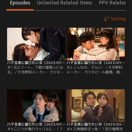
Episodes
Unlimited Related Items
PPV Related I
Sorting
ハマる男に蹴りたい女（2023/01/14放送分）第01話
ハマる男に蹴りたい女（2023/01/21放送分）第02話
＃1 元エリート、下宿の管理人にな
＃2 こんなの、ズルい…／大手飲料
る。／大手飲料メーカー・カヅキビ
メーカー・カヅキビール勤務、商品
ール勤務、商品企画部のエースとし
企画部のエースとして人もうらやむ
て人もうらやむエリート人生を歩ん
エリート人生を歩んできた設楽紘一
でいる設楽紘一（藤ヶ谷太輔）。31
（藤ヶ谷太輔）だが、その仕事ぶり
歳にして社長賞を3回獲得するなど
がアダとなり、まさかのリストラ！
出世コースを駆け上がっていた。そ
さらに妻とも離婚…と、一度に仕事
のうえ、外資系のバリキャリで家事
と家庭を失った…。
も完璧な妻・夏美とタワーマンショ
ン暮らし…と、公私ともども順風満
帆！
ハマる男に蹴りたい女（2023/01/28放送分）第03話
ハマる男に蹴りたい女（2023/02/04放送分）第04話
＃3 こいつが俺のライバルに…！？
＃4 三角関係ぼっ発！？恋の看病対