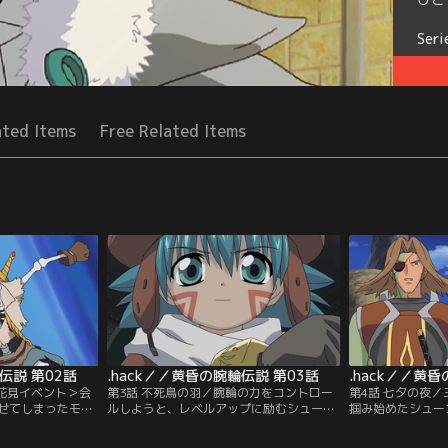
Seri
ated Items
Free Related Items
伝説 第02話
.hack／／黄昏の腕輪伝説 第03話
.hack／／黄
＜花見イベント＞会
第3話 不死鳥の羽／腕輪の力をコントロー
第4話 七夕の夜
せてしまったモン
ルしようと、レベルアップに励むシュー
掴み始めたシュー
紋も物理攻撃も効
ゴ。だが、いつの間にかレナにも大きな差
われ「七夕イベン
たシューゴは「デ
をつけられ、シューゴは自分の腑甲斐なさ
た。竹林に囲まれ