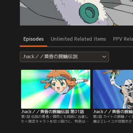
Episodes
Unlimited Related Items
PPV Rel
.hack／／黄昏の腕輪伝説
.hack／／黄昏の腕輪伝説 第01話
.hack／／黄昏の腕輪
第1話 伝説の勇者／偶然にも同時に当選し
第2話 カイトの腕輪／
た＜限定キャラ＞を切っ掛けに、怜奈は双
場はミレイユが目覚めさ
子の兄・秀悟を誘い、ネットゲーム「The
スターで大パニック。呪
World」にアクセスした。だがそこに、設
かないモンスターに焦っ