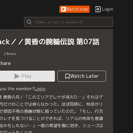
Watch now
Login
hack／／黄昏の腕輪伝説 第07話
23
mins
Share
Play
Watch Later
 you the member?
Login
話 黄昏の月／「このエリアでレナが消えた…」それはゲ
内だけのことでは終らなかった。ほぼ同時に、怜奈がリ
で原因不明の昏睡状態に陥っていたのだ。「もし、行方
のレナを見つけることができれば、リアルの怜奈も意識
るかもしれない…」一筋の希望を胸に抱き、シューゴは
りゲートをくぐる。