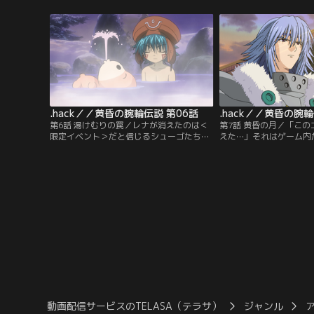
定以上にハイレベルなモンスターが出現し
ータドレイン」を撃つ。
た。懸命に逃げるふたり。「死ぬのか…」
び散り、味方の技が効か
あきらめとリスタートへの思いがシューゴ
た。その時、シューゴの
を包む。その時、白衣の少女が降り立
る。そこには、最強の拳
ち…。
花の姿があった。
.hack／／黄昏の腕輪伝説 第06話
.hack／／黄昏の腕輪
第6話 湯けむりの罠／レナが消えたのは＜
第7話 黄昏の月／「こ
限定イベント＞だと信じるシューゴたち
えた…」それはゲーム内
は、差出人不明のメールに望みを掛け、指
らなかった。ほぼ同時に
定されたエリアに向かう。「The World」
原因不明の昏睡状態に陥
で初めて見る温泉に喜ぶミレイユたち。そ
「もし、行方不明のレナ
の時だった。レナの無事を祈るシューゴの
できれば、リアルの怜奈
思いが届いたのか、湯けむりの向うからレ
しれない…」一筋の希望
ナの声が聞こえて来て…。
ーゴはひとりゲートをく
動画配信サービスのTELASA（テラサ）
ジャンル