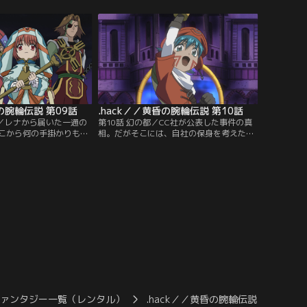
くのプレイヤーが集ま
ふたりには、その声は届かない。そんなあ
り上がりを見せるイベン
る日、腕輪をくれた少女からと思われるメ
織姫争奪バトルロイヤ
ールが届いた。そのメールに書かれた不気
外の倒せないモンスター
味な洋館へと向かったシューゴたちだった
が…。
昏の腕輪伝説 第09話
.hack／／黄昏の腕輪伝説 第10話
音／レナから届いた一通の
第10話 幻の都／CC社が公表した事件の真
こから何の手掛かりも導
相。だがそこには、自社の保身を考えた言
ゴたちは失望に包まれ始
葉が並んでいた。このままでは事件は消え
、意外な人物・レキがシ
去り、レナは戻ってこない。焦るシュー
る。敵対関係にあるはず
ゴ、だがそれはシューゴに関わった他の者
れる糸口、手渡されたリ
たちも同様だった。今、自分がすべきこと
られた新たな力を使い、
は、出来ることは何か。決意を新たに、カ
地・プロテクトエリアに
オスゲートへ向かうシューゴに三十郎たち
が合流する！
ファンタジー一覧（レンタル）
.hack／／黄昏の腕輪伝説
.ha