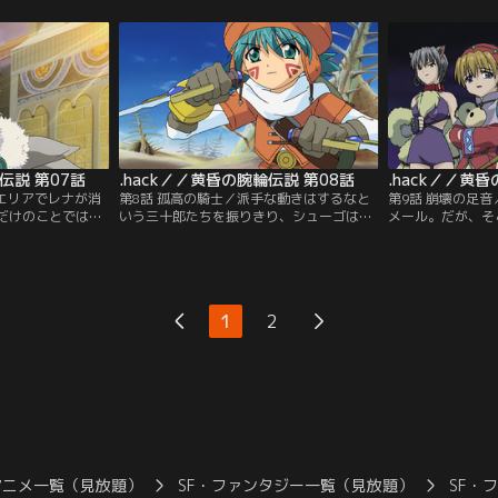
だが、その光は飛
を感じふてくされてしまう。病気に苦しむ
書かれた短冊。多
なくなってしまっ
プチグソを抱いたほたると出会ったのはそ
り、いつにない盛
背後から声が掛か
んな時だった。ふたりは、その特効薬を求
ト会場。だが、「
闘士のひとり・凰
め、無理を承知でハイレベルエリアへ向か
ル」の最中、予定
う。
が現れて…。
伝説 第07話
.hack／／黄昏の腕輪伝説 第08話
.hack／／黄
のエリアでレナが消
第8話 孤高の騎士／派手な動きはするなと
第9話 崩壊の足
だけのことでは終
いう三十郎たちを振りきり、シューゴは、
メール。だが、そ
、怜奈がリアルで
レナへ繋がる唯一の手掛かり＝改造モンス
き出せず、シュー
っていたのだ。
ターを探し始める。だが、その動きはシュ
めていた。その時
を見つけることが
ーゴを狙う邪悪な意志だけでなく、今回の
ューゴの前に訪れ
も意識が戻るかも
事件を捜査する碧依の騎士団にも捉えられ
のレキから知らさ
を胸に抱き、シュ
ていた。絶体絶命のシューゴの前に、かつ
スト。腕輪に秘め
1
2
ぐる。
て騎士と呼ばれた赤い目の男が現れる。
シューゴは禁断の
飛ぶ！
アニメ一覧（見放題）
SF・ファンタジー一覧（見放題）
SF・