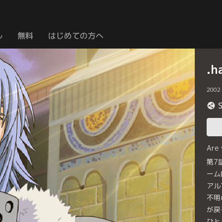
ル
無料
はじめての方へ
.
2002
Are
第7
ーム
アル
不明
が戻
ひと