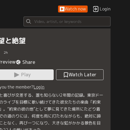
Watch now
Login
望と絶望
2
h
Preview
Share
Play
Watch Later
 you the member?
Login
と喜びが交差する、誰も知らない2年間の記録。東京ドー
のライブを目標に歌い続けてきた彼女たちの楽曲「約束
」。“約束の彼の地”として夢に見てきた場所にたどり着
での道のりには、何度も雨に打たれながらも、絶対に諦
ことなく、再び一つになり、大きな虹がかかる景色を目
た22人の戦いがあった。