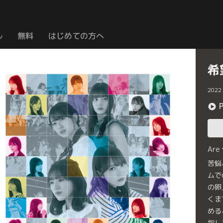
ル
無料
はじめての方へ
希
2022
Are
苦悩
ムで
の卵
くま
める
指し