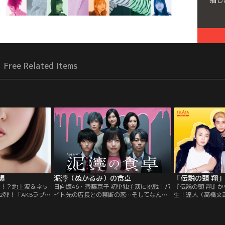
Free Related Items
場
泥濘（ぬかるみ）の食卓
禁！？地上波＆ネッ
日向坂46・齊藤京子 初単独主演に挑戦！バ
『伝説の頭 翔』
2弾！「AKBラブナ
イト先の店長との禁断の恋…そしてなん
生！達人（高橋文
は演技？それとも
と！愛する人の息子、さらには妻にまで近
海）・東城（カル
プメンバー40人によ
寄り！？新星・伊奈子によるSNSで話題沸
ム≫をすることに
たラブバトルが始
騰の“衝撃作”『泥濘の食卓』を実写ドラマ
れていく真面目な