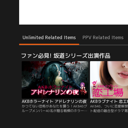
Unlimited Related Items
PPV Related Items
ファン必見! 坂道シリーズ出演作品
AKBホラーナイト アドレナリンの夜
AKBラブナイト 恋工
かつてない恐怖があなたを襲う！AKB48グ
AKB48、ついに恋愛解
ループメンバー40名が贈る戦慄のホラー・
ト配信の融合型ドラマ第
オムニバスドラマ！はたしてあなたは逃れ
イト 恋工場」そのキス
ることが出来るのか！？まだ見たことのな
本気！？AKB48グルー
い恐ろしい夜が今、幕を開ける…！！
る連ドラ主演の座を賭け