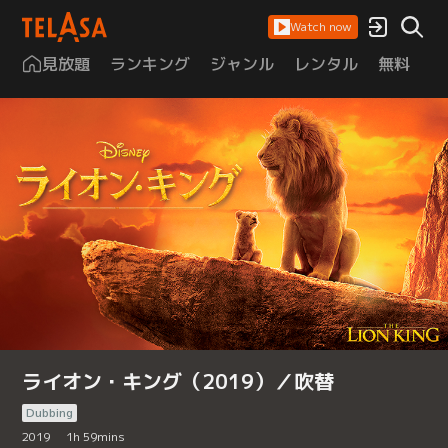
Watch now
見放題
ランキング
ジャンル
レンタル
無料
は
ライオン・キング（2019）／吹替
Dubbing
2019
1
h
59
mins