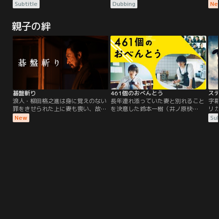
アドベンチャー！！動物と話せるド
アドベンチャー！！動物と話せるド
ト
Subtitle
Dubbing
Ne
リトル先生は、名医だが変わり者。
リトル先生は、名医だが変わり者。
世間から遠ざかり、様々な動物たち
世間から遠ざかり、様々な動物たち
親子の絆
とひっそりと暮らしていた。しか
とひっそりと暮らしていた。しか
し、若き女王が重い病に倒れたと聞
し、若き女王が重い病に倒れたと聞
き、ドリトル先生は女王を救える唯
き、ドリトル先生は女王を救える唯
一の治療法を求めて伝説の島へと冒
一の治療法を求めて伝説の島へと冒
険の旅に出発する。
険の旅に出発する。
碁盤斬り
461個のおべんとう
浪人・柳田格之進は身に覚えのない
長年連れ添っていた妻と別れること
字
罪をきせられた上に妻も喪い、故郷
を決意した鈴本一樹（井ノ原快
リ
の彦根藩を追われ、娘のお絹とふた
彦）。父を選んでくれた息子・虹輝
ル
New
Sub
り、江戸の貧乏長屋で暮らしてい
（道枝駿佑）が15歳と多感な時期を
彼
る。しかし、かねてから嗜む囲碁に
迎えていた時期の離婚なだけに、一
に
もその実直な人柄が表れ、嘘偽りな
樹は虹輝に対する罪悪感に苛まれて
投
い勝負を心掛けている。ある日、旧
いた。そんな時、重なるようにして
の
知の藩士により、悲劇の冤罪事件の
虹輝が高校受験に失敗したという悪
が
真相を知らされた格之進とお絹は、
い知らせが届く…。
葉
復讐を決意する。
念