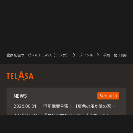
動画配信サービスのTELASA（テラサ）
ジャンル
洋画一覧（見放題
NEWS
See all
2026.08.01
浮所飛貴主演！ 【夏色の風が僕の家にやってきた】 本日よりテラサで独占配信スタート！
2026.07.18
『夏色の雲が恋と嵐をまきおこす』スペシャルメイキング 【Part1】2026年７月18日（土）23時30分～配信スタート！話題のシーンの裏側を大公開！豪華キャスト大集合！ 『武宮家 真夏の家族会議』開催！
2026.07.15
救命医・遥（今田）の《心揺さぶる過去》や、 麻酔科医・権野（船越英一郎）の《謎多きプライベート》など… 《知られざるエピソード》を独占配信！