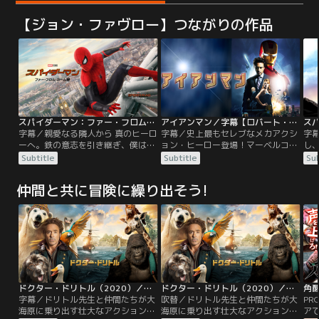
【ジョン・ファヴロー】つながりの作品
スパイダーマン：ファー・フロム・ホーム／字幕
アイアンマン／字幕【ロバート・ダウニー・Jr主演】
字幕／親愛なる隣人から 真のヒーロ
字幕／史上最もセレブなメカアクシ
字
ーへ。鉄の意志を引き継ぎ、僕は闘
ョン・ヒーロー登場！マーベルコミ
し
う。ピーターは夏休みに、学校の友
ックの人気キャラクターをロバー
＝
Subtitle
Subtitle
Sub
人たちとヨーロッパ旅行に出かけ
ト・ダウニー・Jrで実写化したSFア
の
る。しかしそこに待っていたのは、
クション超大作！巨大軍事企業の社
ン
仲間と共に冒険に繰り出そう!
元S.H.I.E.L.D.長官であるニック・フ
長であり、天才発明家の男が、テロ
ン
ューリーだった。迫りくる新たな脅
グループに拉致されたことをきっか
た
威を察したニックは、スパイダーマ
けに、自ら最強の戦闘用パワードス
を
ンの力を必要としていたのだ。目の
ーツを開発し、テロ撲滅に立ち上が
日
前に立ちはだかる脅威に立ち向かう
る！
ャー
使命を…。
機
ドクター・ドリトル（2020）／字幕
ドクター・ドリトル（2020）／吹替
角
字幕／ドリトル先生と仲間たちが大
吹替／ドリトル先生と仲間たちが大
PR
海原に乗り出す壮大なアクション・
海原に乗り出す壮大なアクション・
ア